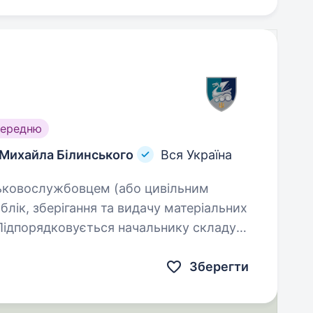
середню
 Михайла Білинського
Вся Україна
облік, зберігання та видачу матеріальних
 Підпорядковується начальнику складу
Зберегти