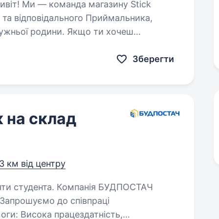
 та відповідального Приймальника,
ружньої родини. Якщо ти хочеш
вій…
Зберегти
 на склад
3 км від центру
Компанія БУДПОСТАЧ
Запрошуємо до співпраці
тність,