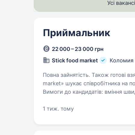
Усі ваканс
Приймальник
22 000 – 23 000 грн
Stick food market
Коломия
Повна зайнятість. Також готові взяти студента. К
market» шукає співробітника на п
Вимоги до кандидатів: вміння швидко навчатися; дисциплінованість та
відповідальність; вміння 
1 тиж. тому