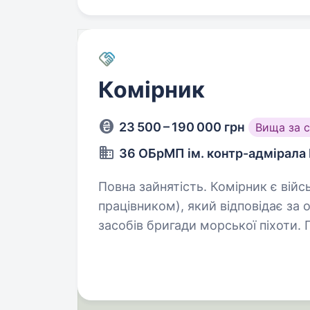
Комірник
23 500 – 190 000 грн
Вища за 
36 ОБрМП ім. контр-адмірала
Повна зайнятість. Комірник є військовослужбовцем (або цивільним
працівником), який відповідає за 
засобів бригади морської піхоти.
або начальнику тилу підрозділу…