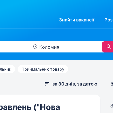
Знайти
вакансії
Роз
льник
Приймальник товару
за 30 днів, за датою
равлень ("Нова
З