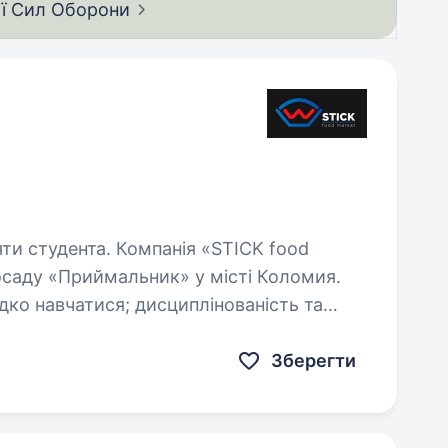
ії Сил
Оборони
омпанія «STICK food
осаду «Приймальник» у місті Коломия.
працювати в колективі…
Зберегти