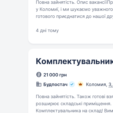
Повна зайнятість. Опис вакансіїПривіт! Ми — команда магазину Stick
у Коломиї, і ми шукаємо уважного
готового приєднатися до нашої д
працювати у стабільній продукто
4 дні тому
Комплектувальник
21 000 грн
Будпостач
Коломия,
3,
Повна зайнятість. Також готові взяти студента. 
розширює складські приміщення. 
Комплектувальника на склад! Вимоги: Висока працезда