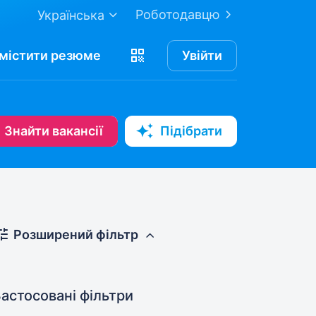
Роботодавцю
Українська
містити
резюме
Увійти
Знайти вакансії
Підібрати
Розширений фільтр
астосовані фільтри