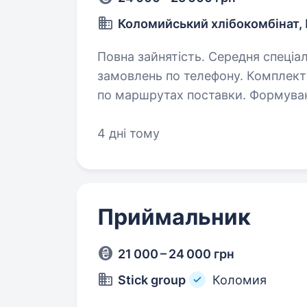
Коломийський хлібокомбінат,
Повна зайнятість. Середня спеціальна освіта. Обо
замовлень по телефону. Комплектування хлібобулочної продукції
по маршрутах поставки. Формування загальної кількості продукції
4 дні тому
Приймальник
21 000 – 24 000 грн
Stick group
Коломия