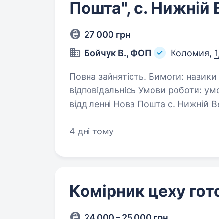
Пошта", с. Нижній 
27 000 грн
Бойчук В., ФОП
Коломия,
1
Повна зайнятість. Вимоги: навики роботи на ПК, комунікабельність,
відповідальнісь Умови роботи: умо
відділенні Нова Пошта с. Нижній В
4 дні тому
Комірник цеху гото
24 000 – 25 000 грн