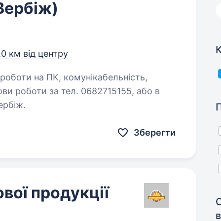
Вербіж)
К
,0 км від центру
ви роботи за тел. 0682715155, або в
ербіж.
Зберегти
вої продукції
в