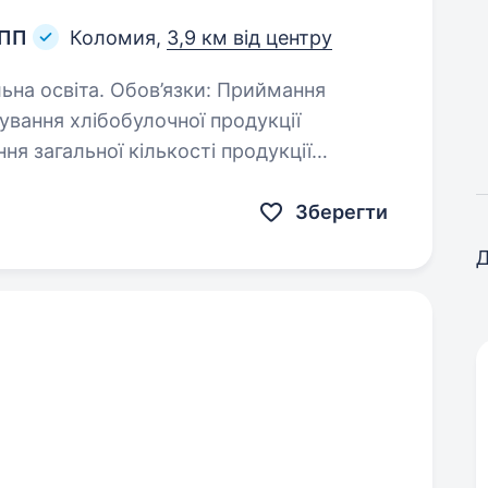
 ПП
Коломия,
3,9 км від центру
в’язки: Приймання
Формування звіту по закінченню зміни. Приймання продукції…
Зберегти
Д