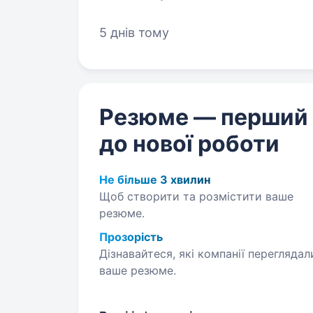
відповідальність, старанність, пунктуальність. 
витривалість,…
5 днів тому
Резюме — перший
до нової роботи
Не більше 3 хвилин
Щоб створити та розмістити ваше
резюме.
Прозорість
Дізнавайтеся, які компанії переглядал
ваше резюме.