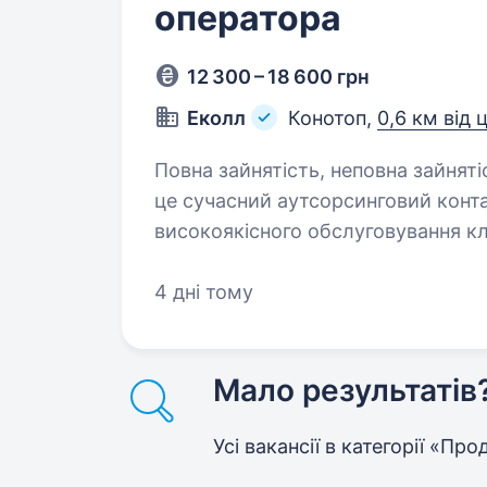
оператора
12 300 – 18 600 грн
Еколл
Конотоп,
0,6 км від 
Повна зайнятість, неповна зайнятість.
це сучасний аутсорсинговий конта
високоякісного обслуговування к
більше 18-ти років. Наш контакт-
4 дні тому
Мало результатів
Усі вакансії в категорії «Пр