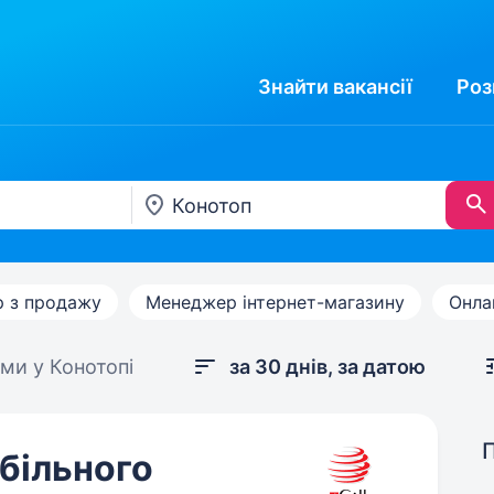
Знайти
вакансії
Роз
 з продажу
Менеджер інтернет-магазину
Онла
ми у Конотопі
за 30 днів, за датою
більного