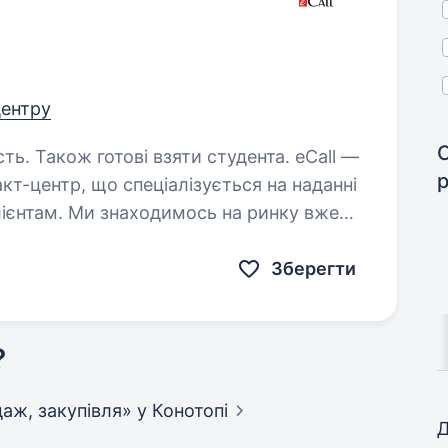
центру
 Також готові взяти студента. eCall —
кт-центр, що спеціалізується на наданні
лієнтам. Ми знаходимось на ринку вже
центр обслуговує клієнтів одних…
Зберегти
?
одаж, закупівля»
у Конотопі
Д