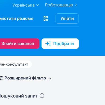
Роботодавцю
Українська
містити
резюме
Увійти
Знайти вакансії
Підібрати
йн-консультант
Розширений фільтр
Пошуковий запит