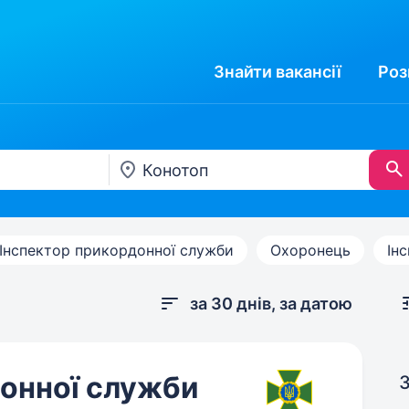
Знайти
вакансії
Роз
Інспектор прикордонної служби
Охоронець
Ін
за 30 днів, за датою
донної служби
З