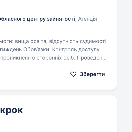
обласного центру зайнятості
, Агенція
ов’язки: Контроль доступу
икненню сторонніх осіб. Проведення
Зберегти
 крок