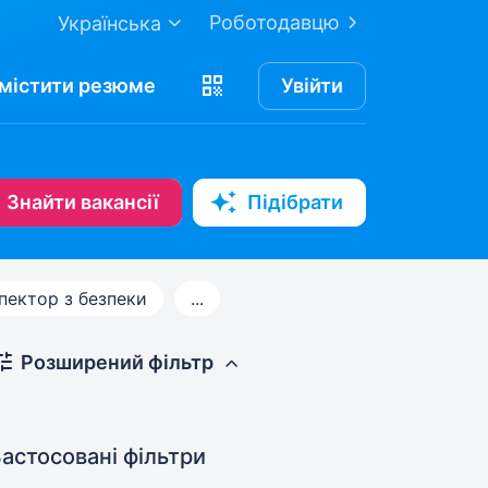
Роботодавцю
Українська
містити
резюме
Увійти
Знайти вакансії
Підібрати
спектор з безпеки
...
Розширений фільтр
астосовані фільтри