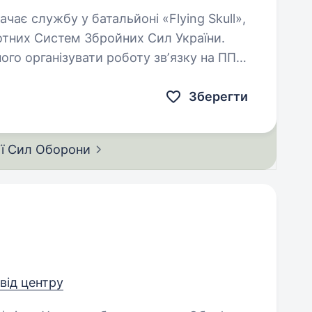
отних Систем Збройних Сил України.
ного організувати роботу звʼязку на ППД
Зберегти
ії Сил
Оборони
 від центру