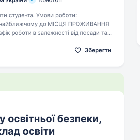
а України
Конотоп
та. Умови роботи:
лі найближчому до МІСЦЯ ПРОЖИВАННЯ
підрозділу; військова служба за контрактом; всі соціальні…
Зберегти
у освітньої безпеки,
клад освіти