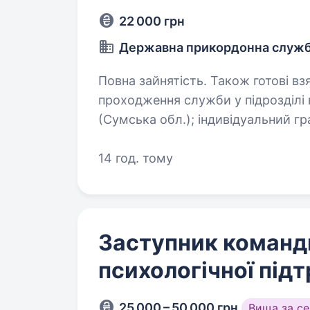
22 000 грн
Державна прикордонна служб
Повна зайнятість. Також готові взяти студен
проходження служби у підрозді
(Сумська обл.); індивідуальний графік роботи в залежності від посади та
14 год. тому
Заступник команди
психологічної під
25 000 – 50 000 грн
Вища за с