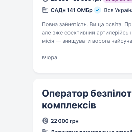
САДн 141 ОМБр
Вся Україн
Повна зайнятість. Вища освіта. Привіт! Ми — САДн 141 ОМБр, молодий,
але вже ефективний артилерійськ
місія — знищувати ворога найсу
одного та цінуючи кожне життя. 
вчора
Оператор безпілот
комплексів
22 000 грн