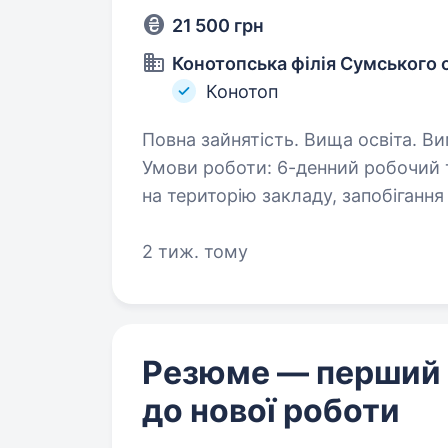
21 500 грн
Конотопська філія Сумського 
Конотоп
Повна зайнятість. Вища освіта. Вимоги: вища освіта, відсутність судимості
Умови роботи: 6-денний робочий тиждень Об
на територію закладу, запобігання прон
профілактичних заходів…
2 тиж. тому
Резюме — перший
до нової роботи