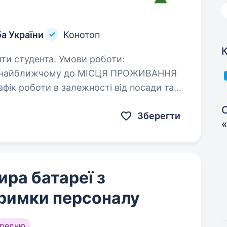
а України
Конотоп
К
та. Умови роботи:
лі найближчому до МІСЦЯ ПРОЖИВАННЯ
підрозділу; військова служба за контрактом; всі соціальні…
С
Зберегти
ра батареї з
тримки персоналу
ередню