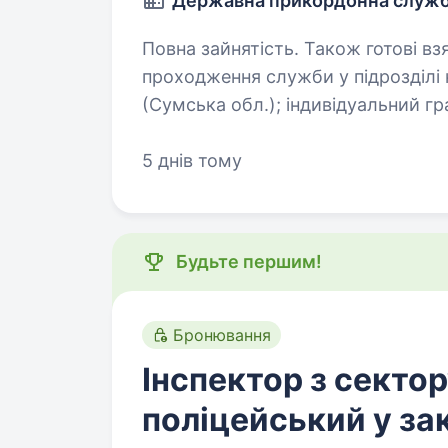
Державна прикордонна служб
Повна зайнятість. Також готові взяти студен
проходження служби у підрозді
(Сумська обл.); індивідуальний графік роботи в залежності від посади та
5 днів тому
Будьте першим!
Бронювання
Інспектор з сектор
поліцейський у за