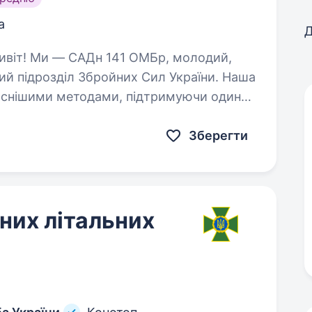
а
Д
ий підрозділ Збройних Сил України. Наша
часнішими методами, підтримуючи один
Ми прагнемо…
Зберегти
них літальних