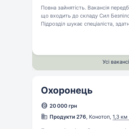
Повна зайнятість. Вакансія передбачає службу у батальйоні «Flying Skull»,
що входить до складу Сил Безпіл
Підрозділ шукає спеціаліста, здат
та в районі виконання…
Усі ваканс
Охоронець
20 000 грн
Продукти 276
, Конотоп,
1,3 км