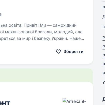
P
а
! Ми — самохідний
І
ої механізованої бригади, молодий, але
Р
ореться за мир і безпеку України. Наше
их людей і країну,…
Р
Зберегти
Р
Р
Р
У
ент