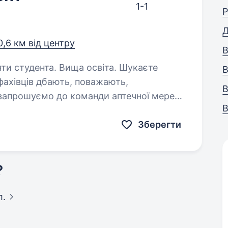
Р
Д
0,6 км від центру
В
студента. Вища освіта. Шукаєте
В
 фахівців дбають, поважають,
В
 запрошуємо до команди аптечної мережі
В
компанія, яка 29 років працює
Зберегти
?
л.