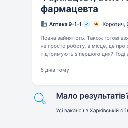
фармацевта
Аптека 9-1-1
Коротич,
Повна зайнятість. Також готові взяти 
не просто роботу, а місце, де про
підтримують з першого дня? Тоді
«Аптека 9−1−1»! Ми — українська 
на фармацевтичному…
5 днів тому
Мало результатів
Усі вакансії
в Харківській об