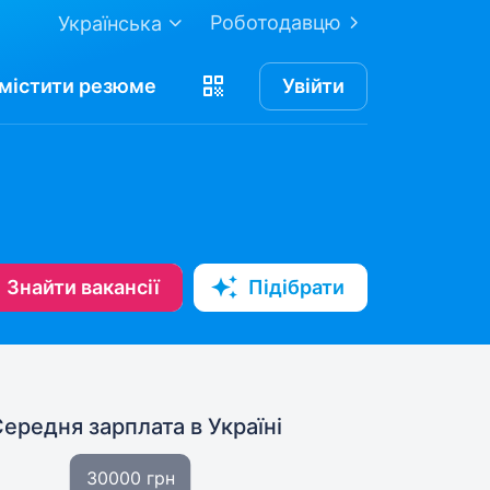
Роботодавцю
Українська
містити
резюме
Увійти
Знайти вакансії
Підібрати
Середня зарплата
в Україні
30000 грн