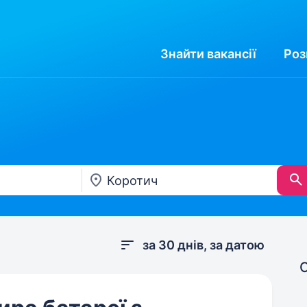
Знайти
вакансії
Роз
за 30 днів, за датою