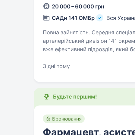
20 000 – 60 000 грн
САДн 141 ОМБр
Вся Україн
Повна зайнятість. Середня спеціальна освіта. Привіт
артелерійський дивізіон 141 окрем
вже ефективний підрозділ, який б
головне завдання — захищати наш
3 дні тому
Будьте першим!
Бронювання
Фармацевт, асист