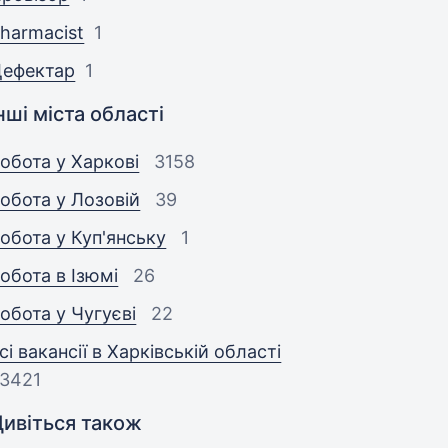
harmacist
1
Дефектар
1
нші міста області
обота у Харкові
3158
обота у Лозовій
39
обота у Куп'янську
1
обота в Ізюмі
26
обота у Чугуєві
22
сі вакансії в Харківській області
3421
Дивіться також