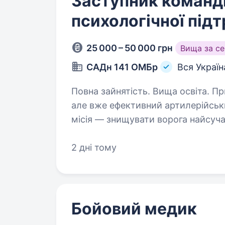
Заступник команди
психологічної під
25 000 – 50 000 грн
Вища за с
САДн 141 ОМБр
Вся Україн
Повна зайнятість. Вища освіта. Привіт! Ми — САДн 141 ОМБр, молодий,
але вже ефективний артилерійськ
місія — знищувати ворога найсу
одного та цінуючи кожне життя. 
2 дні тому
Бойовий медик