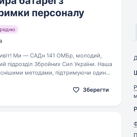
ра батареї з
тримки персоналу
ередню
а
Д
ий підрозділ Збройних Сил України. Наша
часнішими методами, підтримуючи один
Ми прагнемо…
Р
Зберегти
м
Р
П