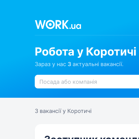
Робота у Коротичі
Зараз у нас
3
актуальні вакансії.
3 вакансії
у Коротичі