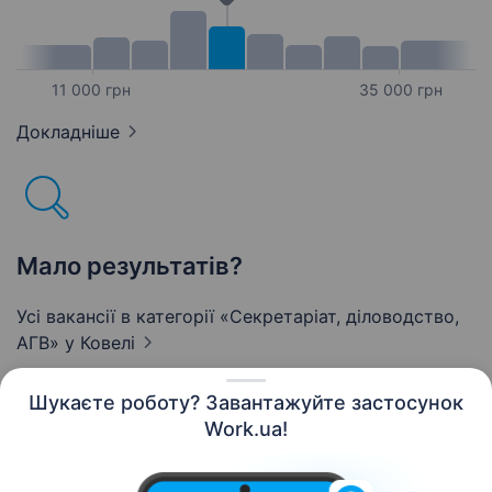
11 000 грн
35 000 грн
Докладніше
Мало результатів?
Усі вакансії в категорії «Секретаріат, діловодство,
АГВ»
у Ковелі
Шукаєте роботу? Завантажуйте застосунок
Work.ua!
Українська