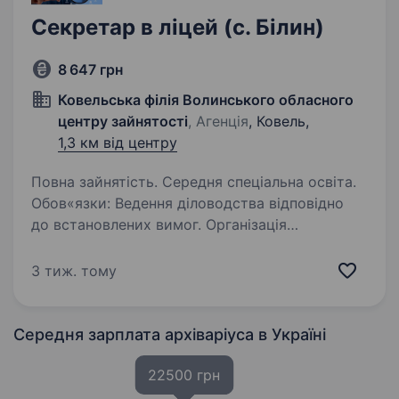
Секретар в ліцей (с. Білин)
8 647 грн
Ковельська філія Волинського обласного
центру зайнятості
, Агенція
, Ковель,
1,3 км від центру
Повна зайнятість. Середня спеціальна освіта.
Обов«язки: Ведення діловодства відповідно
до встановлених вимог. Організація
та ведення електронного і паперового
документообігу. Забезпечення комунікації між
3 тиж. тому
адміністрацією закладу, працівниками. …
Середня зарплата архіваріуса
в Україні
22500 грн