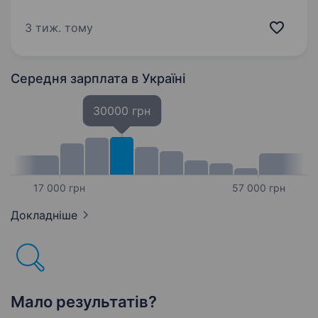
Фінансовий облік, звітність, розподіл
фінансових ресурсів, 2 бухгалтери у
3 тиж. тому
підпорядкуванні. 30 000−40 000…
Середня зарплата
в Україні
30000 грн
17 000 грн
57 000 грн
Докладніше
Мало результатів?