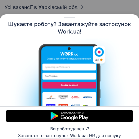
Усі вакансії
в Харківській обл.
Шукаєте роботу? Завантажуйте застосунок
Work.ua!
Українська
Ресурси
Контакти
Про нас
Кар’єра
Новини Work.ua
Допомога
Умови використання
Роботодавцю
Ви роботодавець?
© 2006–2026 Work.ua. Сервіс пошуку роботи №1 в
Завантажте застосунок Work.ua: HR
для пошуку