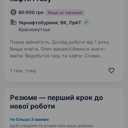
60 000 грн
Вища за середню
Укрнафтобуріння, ВК, ПрАТ
Краснокутськ
Повна зайнятість. Досвід роботи від 1 року.
Вища освіта. Опис вакансії:Вимоги знати і
вміти: Видобуток газу та нафти: Схеми
облаштування свердловин, методика
механічних та гідравлічних розрахунків
1 тиж. тому
(шлейф, підбір фасонних деталей, арматури,
запобіжних пристроїв) Фонтанна…
Резюме — перший крок
до
нової роботи
Не більше 3 хвилин
Щоб створити та розмістити ваше
резюме.