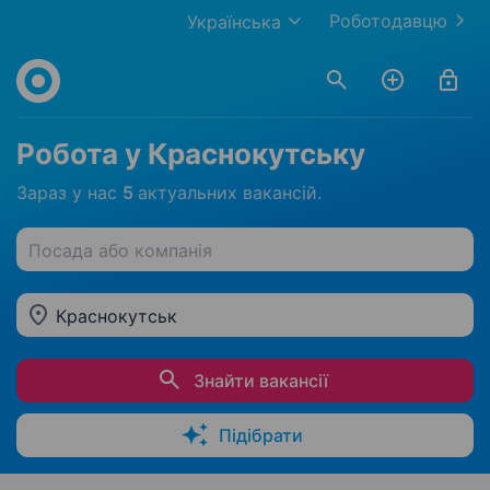
Роботодавцю
Українська
Робота у Краснокутську
Зараз у нас
5
актуальних вакансій.
Посада або компанія
Краснокутськ
Знайти вакансії
Підібрати