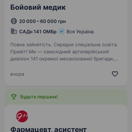
Бойовий медик
20 000 – 60 000 грн
САДн 141 ОМБр
Вся Україна
Повна зайнятість. Середня спеціальна освіта.
Привіт! Ми — самохідний артелерійський
дивізіон 141 окремої механізованої бригади,
молодий, але вже ефективний підрозділ, який
бореться за мир і безпеку України. Наше
вчора
головне завдання — захищати наших людей і
країну,…
Будьте першим!
Фармацевт, асистент