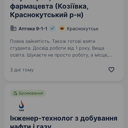
фармацевта (Козіївка,
Краснокутський р-н)
Аптека 9-1-1
Краснокутськ
Повна зайнятість. Також готові взяти
студента. Досвід роботи від 1 року. Вища
освіта. Шукаєте не просто роботу, а місце,
де про фахівців дбають, поважають,
підтримують з першого дня? Тоді запрошуємо
3 дні тому
до команди аптечної мережі «Аптека 9−1−1»!
Ми — українська компанія, яка 29 років
працює на фармацевтичному…
Бронювання
Інженер-технолог з добування
нафти і газу