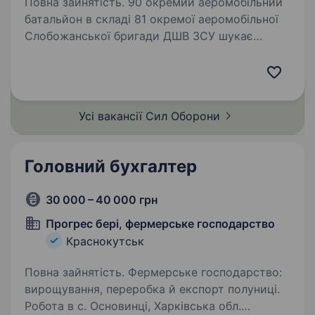
Повна зайнятість. 90 окремий аеромобільний
батальйон в складі 81 окремої аеромобільної
Слобожанської бригади ДШВ ЗСУ шукає
спеціалістів в батальйон Вимоги: вік від 18
до 50 років; придатність до служби за станом
здоров’я та моральними…
Усі вакансії Сил
Оборони
Головний бухгалтер
30 000 – 40 000 грн
Прогрес бері, фермерське господарство
Краснокутськ
Повна зайнятість. Фермерське господарство:
вирощування, переробка й експорт полуниці.
Робота в с. Основинці, Харківська обл.