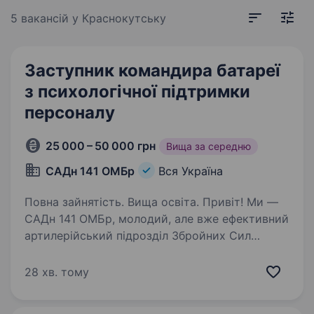
5 вакансій
у Краснокутську
Заступник командира батареї
з психологічної підтримки
персоналу
25 000 – 50 000 грн
Вища за середню
САДн 141 ОМБр
Вся Україна
Повна зайнятість. Вища освіта. Привіт! Ми —
САДн 141 ОМБр, молодий, але вже ефективний
артилерійський підрозділ Збройних Сил
України. Наша місія — знищувати ворога
найсучаснішими методами, підтримуючи один
28 хв. тому
одного та цінуючи кожне життя.
Ми прагнемо…