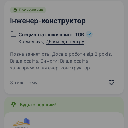
Бронювання
Інженер-конструктор
Спецмонтажінжиніринг, ТОВ
Кременчук,
7,9 км від центру
Повна зайнятість. Досвід роботи від 2 років.
Вища освіта. Вимоги: Вища освіта
за напрямом інженер-конструктор
промислово-цивільного будівництва;
Володіння програмами: мінімально AUTOCad;
3 тиж. тому
Уважність до деталей; Диспислінованість
ОБОВ’ЯЗКИ: Розробляє окремі розділи…
Будьте першим!