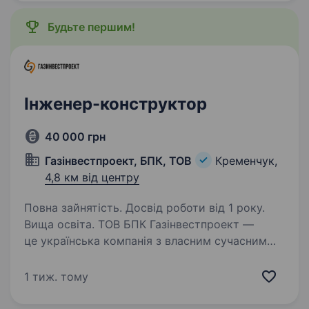
водопостачання та водовідведення,…
Будьте першим!
Інженер-конструктор
40 000 грн
Газінвестпроект, БПК, ТОВ
Кременчук,
4,8 км від центру
Повна зайнятість. Досвід роботи від 1 року.
Вища освіта. ТОВ БПК Газінвестпроект —
це українська компанія з власним сучасним
виробництвом модульних будівель X Module.
Наша гордість і запорука успіху — це команда
1 тиж. тому
професіоналів X Module, відданих своїй справі
та об'єднаних…