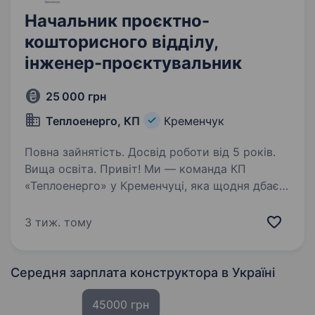
Начальник проєктно-
кошторисного відділу,
інженер-проєктувальник
25 000 грн
Теплоенерго, КП
Кременчук
Повна зайнятість. Досвід роботи від 5 років.
Вища освіта. Привіт! Ми — команда КП
«Теплоенерго» у Кременчуці, яка щодня дбає
про комфорт і тепло у домівках та установах
міста. Якщо тобі близька ідея створювати
3 тиж. тому
надійні інженерні рішення, управляти
командою і робити внесок…
Середня зарплата конструктора
в Україні
45000 грн