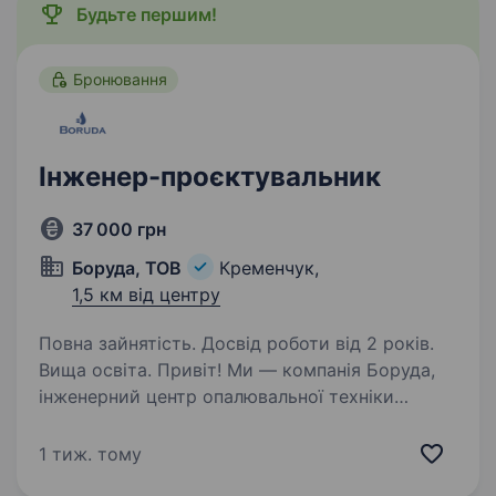
Будьте першим!
Бронювання
Інженер-проєктувальник
37 000 грн
Боруда, ТОВ
Кременчук,
1,5 км від центру
Повна зайнятість. Досвід роботи від 2 років.
Вища освіта. Привіт! Ми — компанія Боруда,
інженерний центр опалювальної техніки
з Кременчука. Наша команда займається
проєктуванням і реалізацією складних
1 тиж. тому
інженерних рішень у сферах опалення,