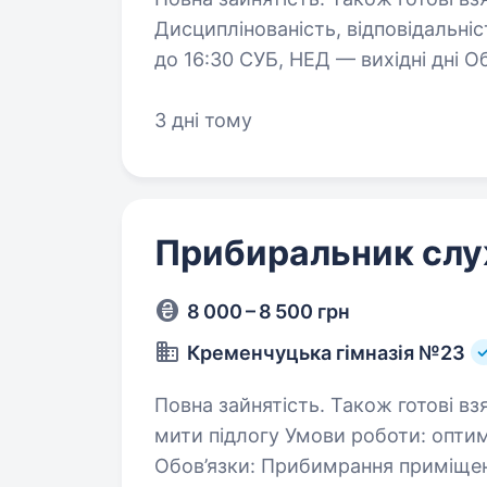
Дисциплінованість, відповідальніс
до 16:30 СУБ, НЕД — вихідні дні О
3 дні тому
Прибиральник сл
8 000 – 8 500 грн
Кременчуцька гімназія №23
Повна зайнятість. Також готові взяти студ
мити підлогу Умови роботи: оптим
Обов’язки: Прибимрання приміще