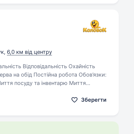
ук,
6,0 км від центру
Прибирання цеху, миття підлоги Миття посуду та інвентарю Миття…
Зберегти