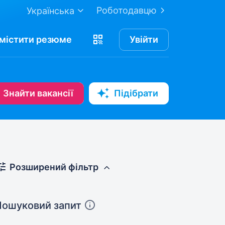
Роботодавцю
Українська
містити
резюме
Увійти
Знайти вакансії
Підібрати
Розширений фільтр
Пошуковий запит