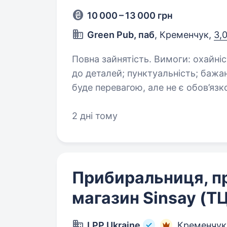
10 000 – 13 000 грн
Green Pub, паб
, Кременчук,
3,
Повна зайнятість. Вимоги: охайність та відповідальність; уважність
до деталей; пунктуальність; бажання працювати в команді; досвід роботи
2 дні тому
Прибиральниця, п
магазин Sinsay (ТЦ
LPP Ukraine
Кременчук