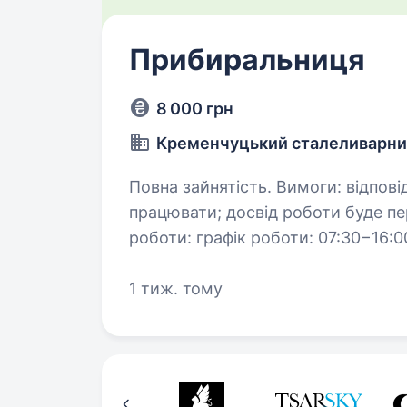
Прибиральниця
8 000 грн
Кременчуцький сталеливарни
Повна зайнятість. Вимоги: відповідальність та охайність; бажання
працювати; досвід роботи буде перевагою, але не є обов’язковим. Умови
роботи: графік роботи: 07:30−16:00, понеділок-п'ятниця; офіційне
працевлаштування;…
1 тиж. тому