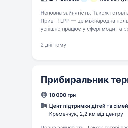
Неповна зайнятість. Також готові 
Привіт! LPP — це міжнародна поль
успішно працює у сфері моди та ро
п’ятьма впізнаваними брендами: Re
2 дні тому
Прибиральник тер
10 000 грн
Цент підтримки дітей та сімей
Кременчук,
2,2 км від центру
Повна зайнятість. Також готові взяти 