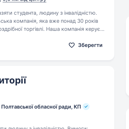
взяти студента, людину з інвалідністю.
ська компанія, яка вже понад 30 років
здрібної торгівлі. Наша компанія керує
served, Cropp, House, Mohito та Sinsay…
Зберегти
иторії
 Полтавської обласної ради, КП
людину з інвалідністю. Вимоги: