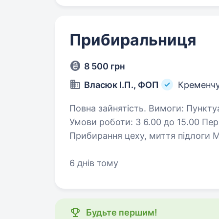
Прибиральниця
8 500 грн
Власюк І.П., ФОП
Кременч
Повна зайнятість. Вимоги: Пунктуальність Відповідальність Охайність
Умови роботи: З 6.00 до 15.00 Перерва на обід Постійна робота Обов’язки:
6 днів тому
Будьте першим!