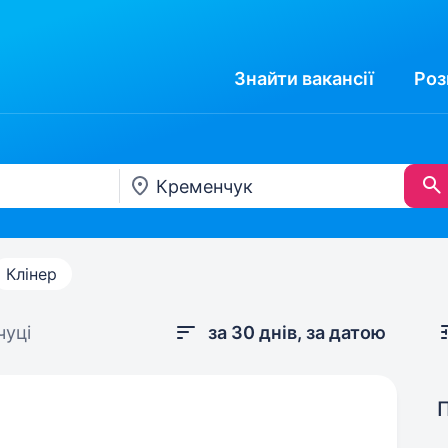
Знайти
вакансії
Роз
Клінер
чуці
за 30 днів, за датою