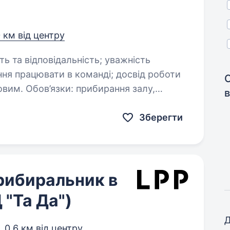
0 км від центру
буде перевагою, але не є обов’язковим. Обов’язки: прибирання залу,…
в
Зберегти
рибиральник в
 "Та Да")
Д
,
0,6 км від центру