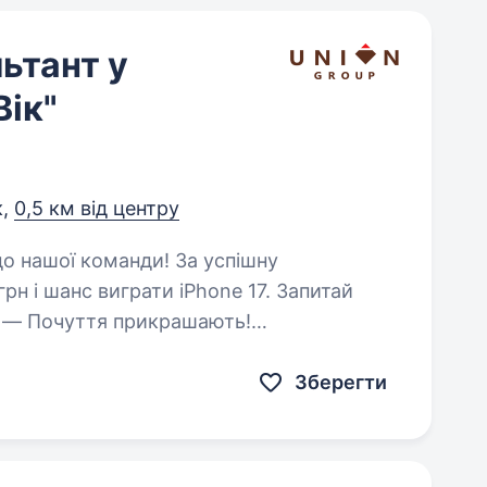
ьтант у
Вік"
к,
0,5 км від центру
н і шанс виграти iPhone 17. Запитай
к» — Почуття прикрашають!
ндах і завжди…
Зберегти