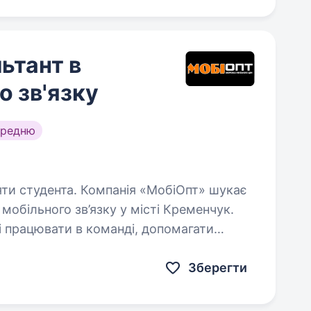
ьтант в
о зв'язку
ередню
анія «МобіОпт» шукає
мобільного зв’язку у місті Кременчук.
ві працювати в команді, допомагати
слуг, а також займатися…
Зберегти