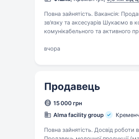
Повна зайнятість. Вакансія: Продавець-консультант у магазин мобільного
зв’язку та аксесуарів Шукаємо в к
комунікабельного та активного пр
подобається спілкуватися з людь
вчора
Продавець
15 000 грн
Alma facility group
Кременч
Повна зайнятість. Досвід роботи ві
Продавець молочної продукції (м