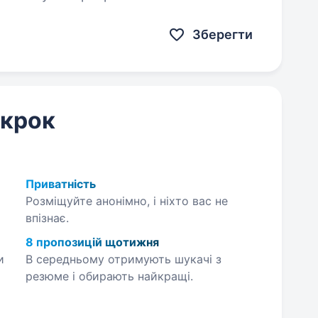
ндах і завжди…
Зберегти
 крок
Приватність
Розміщуйте анонімно, і ніхто вас не
впізнає.
8 пропозицій щотижня
и
В середньому отримують шукачі з
резюме і обирають найкращі.