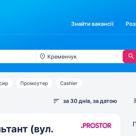
Знайти
вакансії
Роз
сир
Промоутер
Cashier
за 30 днів, за датою
тант (вул.