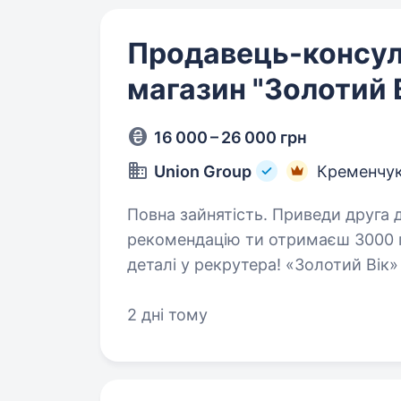
Продавець-консул
магазин "Золотий 
16 000 – 26 000 грн
Union Group
Кременчу
Повна зайнятість. Приведи друга до нашої команди! За успішну
рекомендацію ти отримаєш 3000 гр
деталі у рекрутера! «Золотий Ві
Ми розуміємось на ювелірних тре
2 дні тому