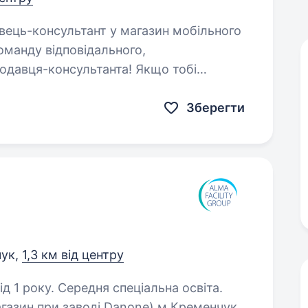
оманду відповідального,
одавця-консультанта! Якщо тобі
ми, цікавишся…
Зберегти
ук,
1,3 км від центру
д 1 року. Середня спеціальна освіта.
агазин при заводі Danone) м.Кременчук