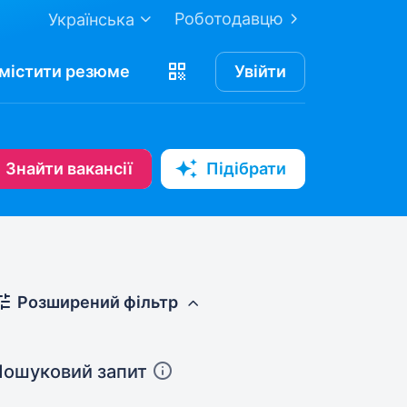
Роботодавцю
Українська
містити
резюме
Увійти
Знайти вакансії
Підібрати
Розширений фільтр
Пошуковий запит