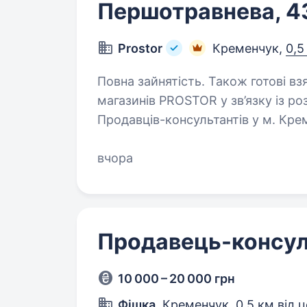
Першотравнева, 4
Prostor
Кременчук,
0,5
Повна зайнятість. Також готові взяти студента. 
магазинів PROSTOR у зв’язку із р
Продавців-консультантів у м. Кременч
комунікабельність, здатність шви
вчора
Продавець-консул
10 000 – 20 000 грн
Фішка
, Кременчук,
0,5 км від 