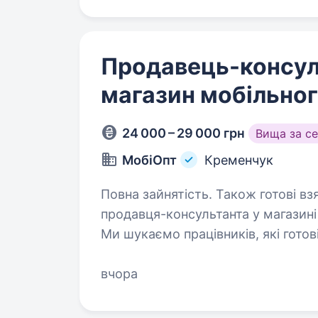
Продавець-консул
магазин мобільног
24 000 – 29 000 грн
Вища за с
МобіОпт
Кременчук
Повна зайнятість. Також готові взяти студента. Комп
продавця-консультанта у магазині 
Ми шукаємо працівників, які гото
клієнтам з вибором товарів та по
вчора