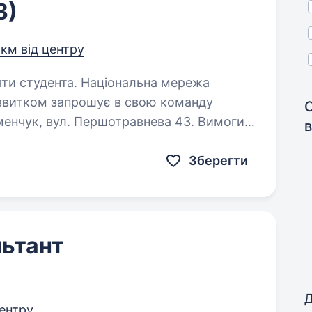
3)
 км від центру
Національна мережа
озвитком запрошує в свою команду
ук, вул. Першотравнева 43. Вимоги:
в
дко навчатись, грамотна…
Зберегти
ьтант
Д
центру