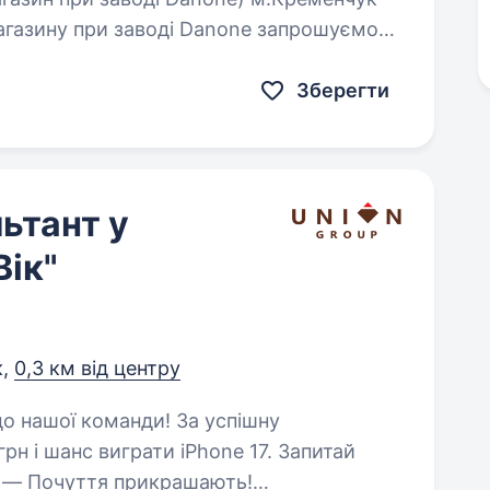
магазину при заводі Danone запрошуємо
до команди продавця молочної продукції. Ми пропонуємо: Графік: 5/2,…
Зберегти
ьтант у
Вік"
к,
0,3 км від центру
н і шанс виграти iPhone 17. Запитай
к» — Почуття прикрашають!