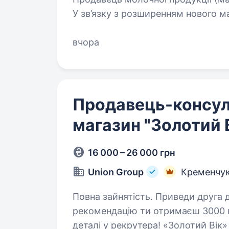
У зв’язку з розширенням нового 
вчора
Продавець-консул
магазин "Золотий 
16 000 – 26 000 грн
Union Group
Кременчу
Повна зайнятість. Приведи друга до нашої команди! За успішну
рекомендацію ти отримаєш 3000 гр
деталі у рекрутера! «Золотий Ві