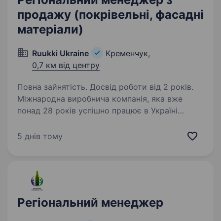
продажу (покрівельні, фасадні
матеріали)
Ruukki Ukraine
Кременчук,
0,7 км від центру
Повна зайнятість. Досвід роботи від 2 років.
Міжнародна виробнича компанія, яка вже
понад 28 років успішно працює в Україні
у сфері виробництва та реалізації
покрівельних і фасадних матеріалів,
5 днів тому
дотримуючись європейських стандартів
якості, запрошує до своєї…
Регіональний менеджер