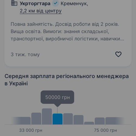
Укрторгтара
Кременчук,
2,2 км від центру
Повна зайнятість. Досвід роботи від 2 років.
Вища освіта. Вимоги: знання складської,
транспортної, виробничої логістики, навички
управління складським господарством
та роздрібною мережою, досвід побудови
3 тиж. тому
маршрутів, знання 1С 8.2. Успішний досвід
управління…
Середня зарплата регіонального менеджера
в Україні
50000 грн
33 000 грн
75 000 грн