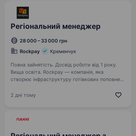
Регіональний менеджер
28 000 – 33 000 грн
Rockpay
Кременчук
Повна зайнятість. Досвід роботи від 1 року.
Вища освіта. Rockpay — компанія, яка
створює інфраструктуру готівкових поповнень
нового покоління — технологічну, естетичну
та надійну. Ми повернулися після ребрендингу
2 дні тому
аби втілювати сучасні IT-рішення і допомагати
банкам бути…
Регіональний менеджер з