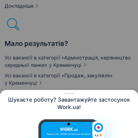
Докладніше
Мало результатів?
Усі вакансії в категорії «Адмiнiстрацiя, керівництво
середньої ланки»
у Кременчуці
Усі вакансії в категорії «Продаж, закупівля»
у Кременчуці
Шукаєте роботу? Завантажуйте застосунок
Work.ua!
Українська