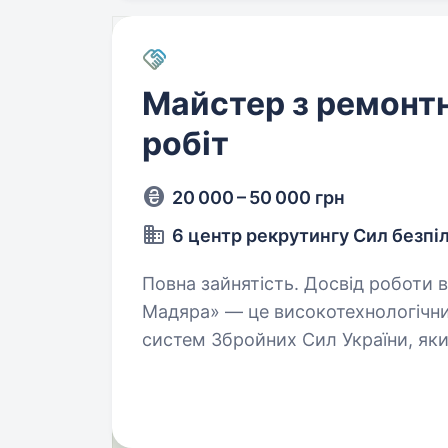
Майстер з ремонт
робіт
20 000 – 50 000 грн
6 центр рекрутингу Сил безпі
Повна зайнятість. Досвід роботи від 2 років. 93 полк 
Мадяра» — це високотехнологічний
систем Збройних Сил України, яки
підрозділів СБС ефективними зас