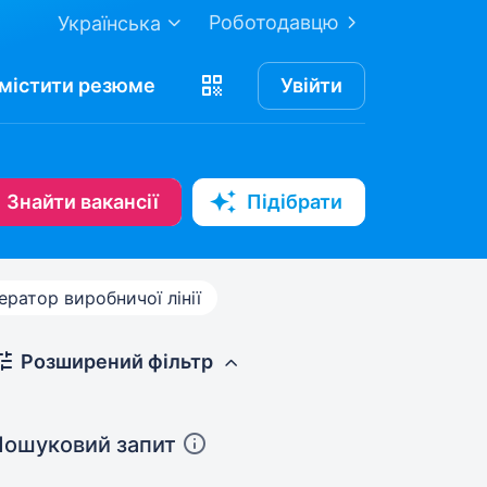
Роботодавцю
Українська
містити
резюме
Увійти
Знайти вакансії
Підібрати
ератор виробничої лінії
Розширений фільтр
Пошуковий запит