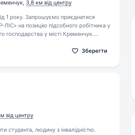
ременчук,
3,8 км від центру
ємо приєднатися
ЛІС» на позицію підсобного робітника у
о господарства у місті Кременчук.
ь у твої обов’язки: Підтримка роботи котельного…
Зберегти
 км від центру
яти студента, людину з інвалідністю.