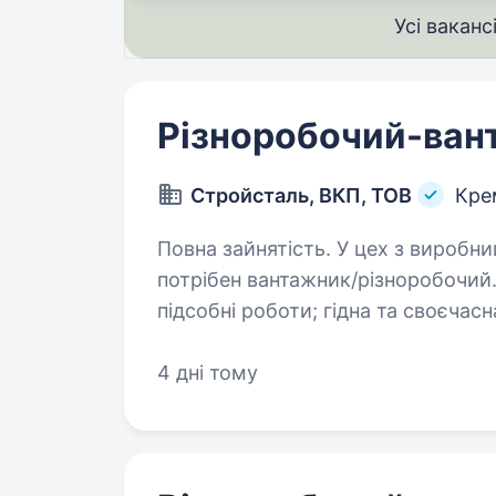
Усі ваканс
Різноробочий-ван
Стройсталь, ВКП, ТОВ
Кре
Повна зайнятість. У цех з виробництва металовиробів на постійну роботу
потрібен вантажник/різноробочий. вантажно-розвантажувальні та ін
підсобні роботи; гідна та своєчасна заробітна плата (2 рази на місяць);
можливість…
4 дні тому