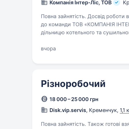
Компанія Інтер-Ліс, ТОВ
К
Повна зайнятість. Досвід роботи від 1 року. Запрошу
до команди ТОВ «КОМПАНІЯ ІНТЕР-
дільницю котельного та сушильног
Що входит
вчора
Різноробочий
18 000 – 25 000 грн
Disk.vip.servis
, Кременчук,
1,1
Повна зайнятість. Також готові вз