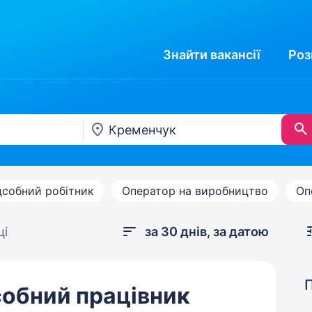
Знайти
вакансії
Роз
дсобний робітник
Оператор на виробництво
Оп
ці
за 30 днів, за датою
собний працівник