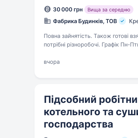
30 000 грн
Вища за середню
Фабрика Будинків, ТОВ
Кр
Повна зайнятість. Також готові взяти студента. 
потрібні різноробочі. Графік Пн-П
вчора
Підсобний робітни
котельного та суш
господарства