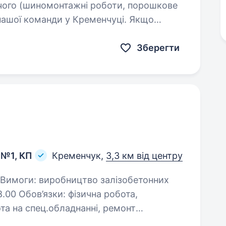
чого (шиномонтажні роботи, порошкове
нашої команди у Кременчуці. Якщо
и з можливістю навчатися новому
Зберегти
 №1, КП
Кременчук,
3,3 км від центру
8.00 Обов’язки: фізична робота,
та на спец.обладнанні, ремонт
при співбесіді