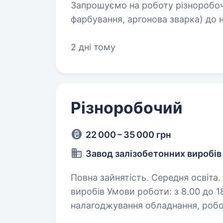
Запрошуємо на роботу різноробо
фарбування, аргонова зварка) до 
ти шукаєш стабільне місце робот
та розвиватися —…
2 дні тому
Різноробочий
22 000 – 35 000 грн
Завод залізобетонних виробів
Повна зайнятість. Середня освіта. Вимоги: виробництво залізобетонних
виробів Умови роботи: з 8.00 до 1
налагоджування обладнання, робо
обладнання додаткова інформація 