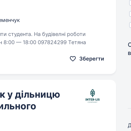
еменчук
На будівелні роботи
тн 8:00 — 18:00 097824299 Тетяна
в
Зберегти
к у дільницю
ильного
Д