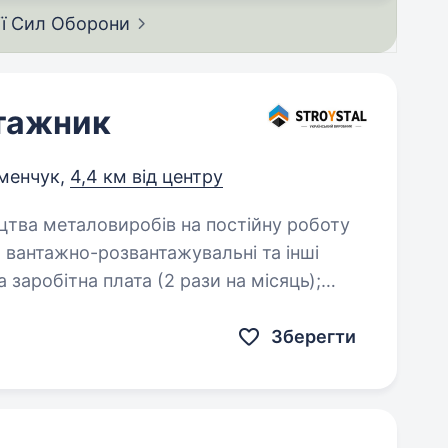
ії Сил
Оборони
тажник
менчук,
4,4 км від центру
ші
Зберегти