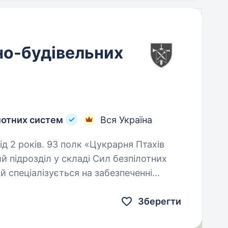
но-будівельних
лотних систем
Вся Україна
«Цукрарня Птахів
 підрозділ у складі Сил безпілотних
й спеціалізується на забезпеченні
обами ураження, застосуванні…
Зберегти