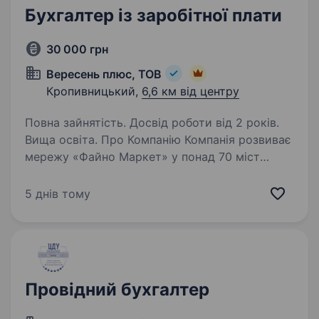
Бухгалтер із заробітної плати
30 000 грн
Вересень плюс, ТОВ
Кропивницький,
6,6 км від центру
Повна зайнятість. Досвід роботи від 2 років.
Вища освіта. Про Компанію Компанія розвиває
мережу «Файно Маркет» у понад 70 міст
та поселеннях, що у Кіровоградській,
Черкаській, Одеській, Миколаївській,
5 днів тому
Вінницькій, Дніпропетровській та Київській
області. Відкритість, розвиток…
Провідний бухгалтер