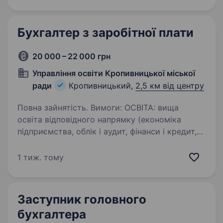
група), своєчасне ведення обліку та…
Бухгалтер з заробітної плати
20 000 – 22 000 грн
Управління освіти Кропивницької міської
ради
Кропивницький,
2,5 км від центру
Повна зайнятість. Вимоги: ОСВІТА: вища
освіта відповідного напрямку (економіка
підприємства, облік і аудит, фінанси і кредит,
тощо) бакалавр, спеціаліст, магістр); ДОСВІД
РОБОТИ: бажано від 1 року, готові взяти без
1 тиж. тому
досвіду; ОСОБИСТІ…
Заступник головного
бухгалтера