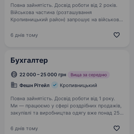
Повна зайнятість. Досвід роботи від 2 років.
Військова частина (розташування
Кропивницький район) запрошує на військову
службу за контрактом на посаду бухгалтера..
Вимоги: чоловіки (придатні до частин
6 днів тому
тилового забезпечення) та жінки; вік від 25
років;…
Бухгалтер
22 000 – 25 000 грн
Вища за середню
Фешн Рітейл
Кропивницький
Повна зайнятість. Досвід роботи від 1 року.
Ми — працюємо у сфері роздрібних продажів,
закупівлі та виробництва одягу вже понад 25
років. Шукаємо бухгалтера, який забезпечить
повний супровід фізичних осіб-підприємців (2
6 днів тому