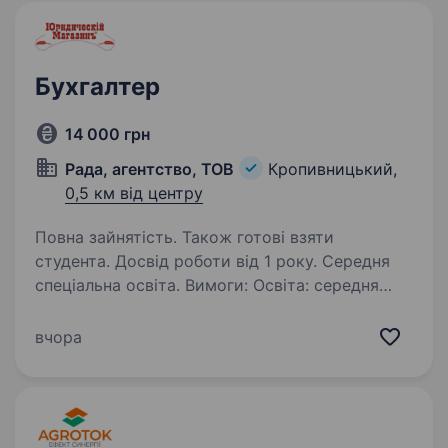
Бухгалтер
14 000 грн
Рада, агентство, ТОВ
Кропивницький,
0,5 км від центру
Повна зайнятість. Також готові взяти
студента. Досвід роботи від 1 року. Середня
спеціальна освіта. Вимоги: Освіта: середня
спеціальна або вища за спеціальністю «Облік і
оподаткування» (чи суміжних напрямів).
вчора
Знання: глибоке розуміння бухгалтерського
й податкового обліку, а також актуальної
законодавчої…