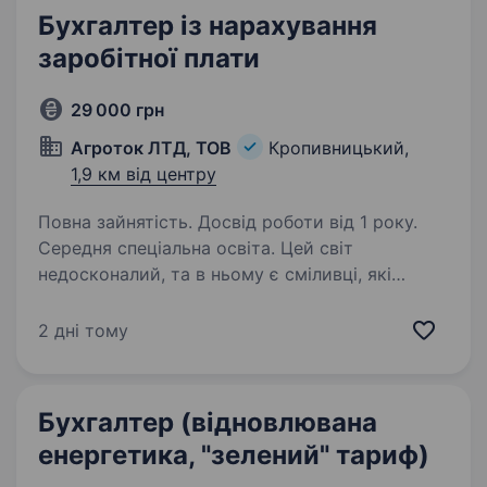
Бухгалтер із нарахування
заробітної плати
29 000 грн
Агроток ЛТД, ТОВ
Кропивницький,
1,9 км від центру
Повна зайнятість. Досвід роботи від 1 року.
Середня спеціальна освіта. Цей світ
недосконалий, та в ньому є сміливці, які
роблять його кращим! Наша компанія ставить
на меті змінити аграрний світ України, зробити
2 дні тому
його системним та більш прибутковим.
Ми маємо понад 15 років досвіду та знань,…
Бухгалтер (відновлювана
енергетика, "зелений" тариф)