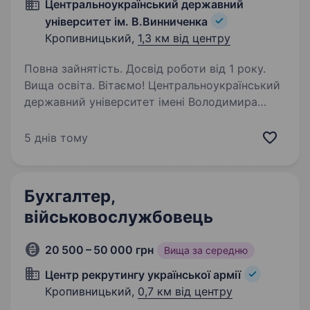
Центральноукраїнський державний
університет ім. В.Винниченка
Кропивницький,
1,3 км від центру
Повна зайнятість. Досвід роботи від 1 року.
Вища освіта. Вітаємо! Центральноукраїнський
державний університет імені Володимира
Винниченка запрошує до своєї команди
відповідального та уважного бухгалтера. Якщо
5 днів тому
ви прагнете працювати у престижному
вищому навчальному закладі,…
Бухгалтер,
військовослужбовець
20 500 – 50 000 грн
Вища за середню
Центр рекрутингу української армії
Кропивницький,
0,7 км від центру