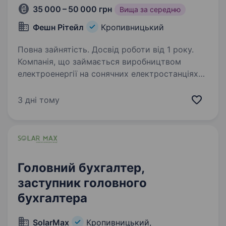
35 000 – 50 000 грн
Вища за середню
Фешн Рітейл
Кропивницький
Повна зайнятість. Досвід роботи від 1 року.
Компанія, що займається виробництвом
електроенергії на сонячних електростанціях
та працює за «зеленим» тарифом, шукає
бухгалтера для супроводу діяльності
3 дні тому
товариства. Основні обов’язки Повне ведення
бухгалтерського…
Головний бухгалтер,
заступник головного
бухгалтера
SolarMax
Кропивницький,