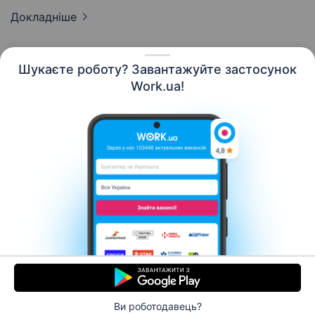
Докладніше
Шукаєте роботу? Завантажуйте застосунок
Work.ua!
Українська
Ресурси
Контакти
Про нас
Кар’єра
Новини Work.ua
Допомога
Умови використання
Роботодавцю
Ви роботодавець?