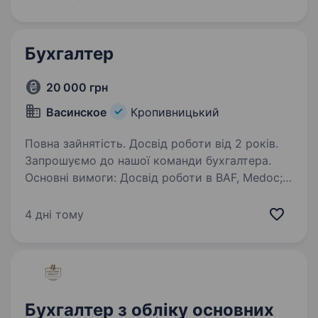
Адміністрування, та виконання задач: 1С, Word,
Excel…
Бухгалтер
20 000 грн
Васинское
Кропивницький
Повна зайнятість. Досвід роботи від 2 років.
Запрошуємо до нашої команди бухгалтера.
Основні вимоги: Досвід роботи в BAF, Medoc;
Пріоритетна вища економічна освіта; Досвід
ведення бухгалтерського обліку; Впевнене
4 дні тому
володіння Excel, Word, клієнт-банк;…
Бухгалтер з обліку основних