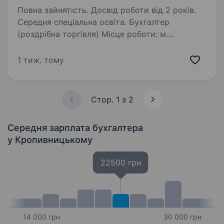
Повна зайнятість. Досвід роботи від 2 років.
Середня спеціальна освіта. Бухгалтер
(роздрібна торгівля) Місце роботи: м.
Кропивницький Обов’язки: ведення
бухгалтерського обліку підприємства
1 тиж. тому
роздрібної торгівлі; облік надходження
та реалізації товарів; робота з первинною
документацією;…
Стор. 1 з 2
Середня зарплата бухгалтера
у Кропивницькому
22500 грн
14 000 грн
30 000 грн