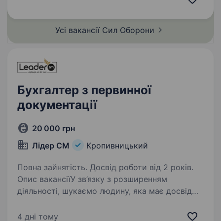
професійний розвиток та можливість…
Усі вакансії Сил
Оборони
Бухгалтер з первинної
документації
20 000 грн
Лідер СМ
Кропивницький
Повна зайнятість. Досвід роботи від 2 років.
Опис вакансіїУ зв’язку з розширенням
діяльності, шукаємо людину, яка має досвід
роботи, володіє знаннями в цій сфері та має
високу відповідальність. Задачі:
4 дні тому