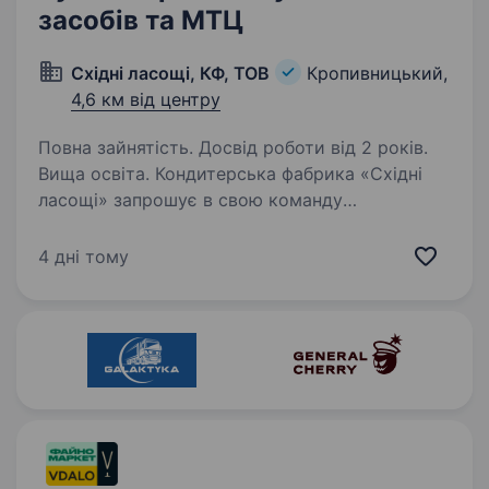
засобів та МТЦ
Східні ласощі, КФ, ТОВ
Кропивницький,
4,6 км від центру
Повна зайнятість. Досвід роботи від 2 років.
Вища освіта. Кондитерська фабрика «Східні
ласощі» запрошує в свою команду
БУХГАЛТЕРА з обліку основних засобів
та ТМЦ. Радо запрошуємо на співбесіду, якщо
4 дні тому
Ви: Маєте вищу економічну освіту; Маєте
досвід роботи за професією…