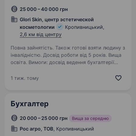
25 000 – 40 000 грн
Glori Skin, центр эстетической
косметологии
Кропивницький,
2,6 км від центру
Повна зайнятість. Також готові взяти людину з
інвалідністю. Досвід роботи від 5 років. Вища
освіта. Вимоги: досвід ведення бухгалтерії
в комерційних підприємствах на спрощеній
та загальній системі оподаткування з ПДВ,
1 тиж. тому
знання 1С бухгалтерії, вчасно, знання
кадрового законодавства Умови роботи:
офісна робота на постійній…
Бухгалтер
20 000 – 25 000 грн
Вища за середню
Рос агро, ТОВ
, Кропивницький