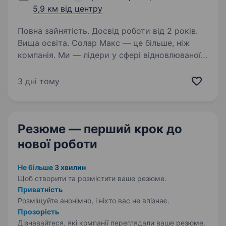
5,9 км від центру
Повна зайнятість. Досвід роботи від 2 років.
Вища освіта. Солар Макс — це більше, ніж
компанія. Ми — лідери у сфері відновлюваної
енергетики, які допомагають зробити світ
екологічнішим та ефективнішим.
3 дні тому
Ми зростаємо і шукаємо головного
бухгалтера, також розглянемо кандидата…
Резюме — перший крок
до
нової роботи
Не більше 3 хвилин
Щоб створити та розмістити ваше
резюме.
Приватність
Розміщуйте анонімно, і ніхто вас не впізнає.
Прозорість
Дізнавайтеся, які компанії переглядали ваше резюме.