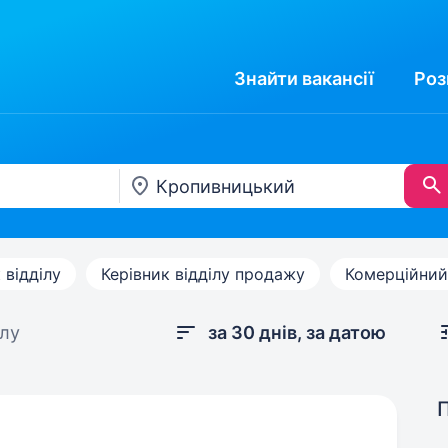
Знайти
вакансії
Роз
 відділу
Керівник відділу продажу
Комерційний
ілу
за 30 днів, за датою