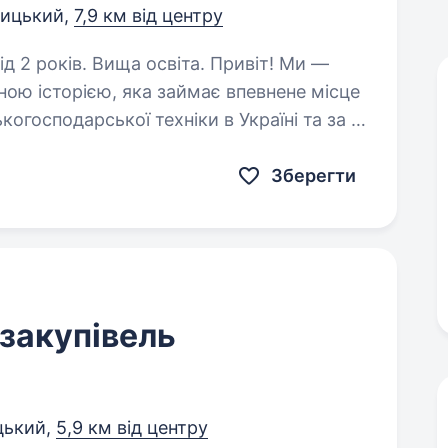
ицький,
7,9 км від центру
ів. Вища освіта. Привіт! Ми —
ною історією, яка займає впевнене місце
огосподарської техніки в Україні та за її
ни та подрібнювачі…
Зберегти
 закупівель
цький,
5,9 км від центру