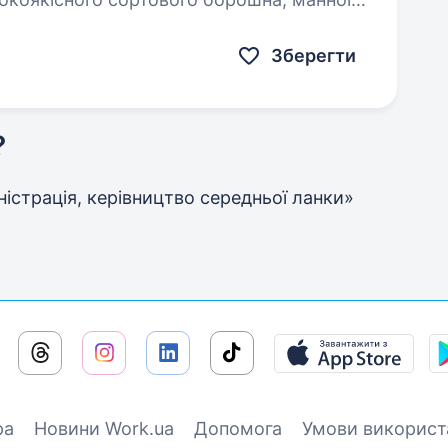
м ТМ «FARINA». Наше виробництво…
Зберегти
?
мiнiстрацiя, керівництво середньої ланки»
ра
Новини Work.ua
Допомога
Умови використ