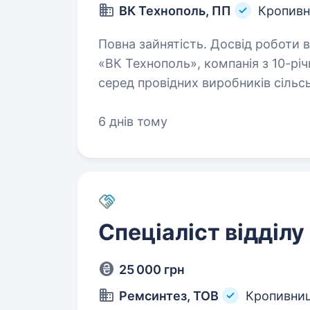
ВК Технополь, ПП
Кропивн
Повна зайнятість. Досвід роботи від 2 рок
«ВК Технополь», компанія з 10-річ
серед провідних виробників сільськ
межами. Наші культиватори, боро
6 днів тому
Спеціаліст відділу
25 000 грн
Ремсинтез, ТОВ
Кропивни