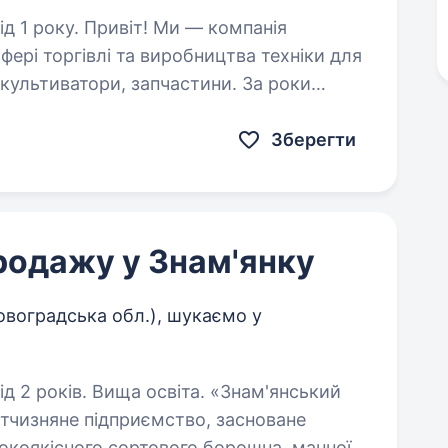
 Ми — компанія
фері торгівлі та виробництва техніки для
 культиватори, запчастини. За роки
унки з багатьма…
Зберегти
продажу у Знам'янку
овоградська обл.), шукаємо у
в. Вища освіта. «Знам'янський
тчизняне підприємство, засноване
окоякісного сортового борошна, манної