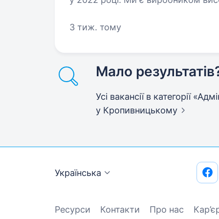
крупи та комбікормів під брендо
3 тиж. тому
Мало результатів
Усі вакансії в категорії «Ад
у Кропивницькому
Українська
Ресурси
Контакти
Про нас
Кар’є