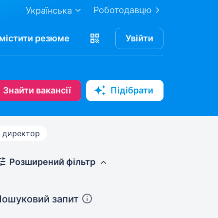
Роботодавцю
Українська
містити
резюме
Увійти
Знайти вакансії
Підібрати
 директор
Розширений фільтр
Пошуковий запит