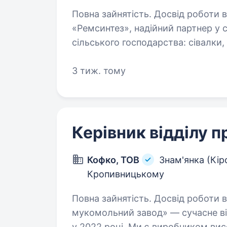
Повна зайнятість. Досвід роботи від 1 року. Привіт!
«Ремсинтез», надійний партнер у с
сільського господарства: сівалки,
роботи ми побудували міцні стос
3 тиж. тому
Керівник відділу 
Кофко, ТОВ
Знам'янка (Кір
Кропивницькому
Повна зайнятість. Досвід роботи від 2 рокі
мукомольний завод» — сучасне ві
у 2022 році. Ми є виробником вис