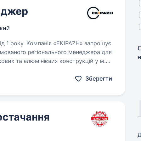
еджер
кий
KIPAZH» запрошує
ямованого регіонального менеджера для
ових та алюмінієвих конструкцій у м.
! Обов’язки: розвиток та підтримка…
Зберегти
постачання
Д