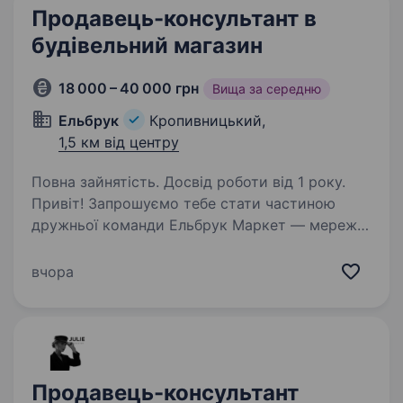
Продавець-консультант в
будівельний магазин
18 000 – 40 000 грн
Вища за середню
Ельбрук
Кропивницький,
1,5 км від центру
Повна зайнятість. Досвід роботи від 1 року.
Привіт! Запрошуємо тебе стати частиною
дружньої команди Ельбрук Маркет — мережі
будівельних магазинів у Кропивницькому,
де кожен день ми допомагаємо клієнтам
вчора
знаходити найкращі рішення для їхніх
проектів. Як продавець-консультант,…
Продавець-консультант