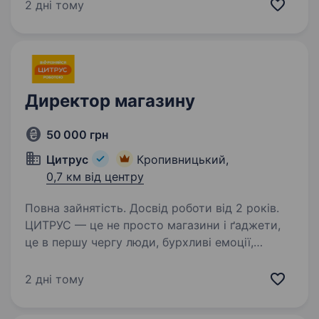
+ премія, розмір якої залежить від успішності
2 дні тому
продажів. Для працівників магазину діють
постійні знижки на весь…
Директор магазину
50 000 грн
Цитрус
Кропивницький,
0,7 км від центру
Повна зайнятість. Досвід роботи від 2 років.
ЦИТРУС — це не просто магазини і ґаджети,
це в першу чергу люди, бурхливі емоції,
імпульс і можливість жити яскраво!
Ми створюємо середовище, де кожен може
2 дні тому
проявляти себе, впливати на результат і
отримувати кайф…