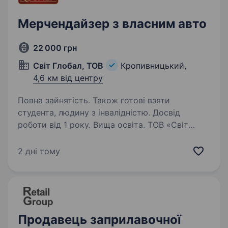
Мерчендайзер з власним авто
22 000 грн
Світ Глобал, ТОВ
Кропивницький,
4,6 км від центру
Повна зайнятість. Також готові взяти
студента, людину з інвалідністю. Досвід
роботи від 1 року. Вища освіта. ТОВ «Світ
Глобал» — офіційний дистриб’ютор продукції
ТМ «ROSHEN». Ми — стабільна компанія,
2 дні тому
що активно розвивається та створює
можливості для професійного зростання.
Вимоги: Відповідальність та уважність
Бажання…
Продавець заприлавочної