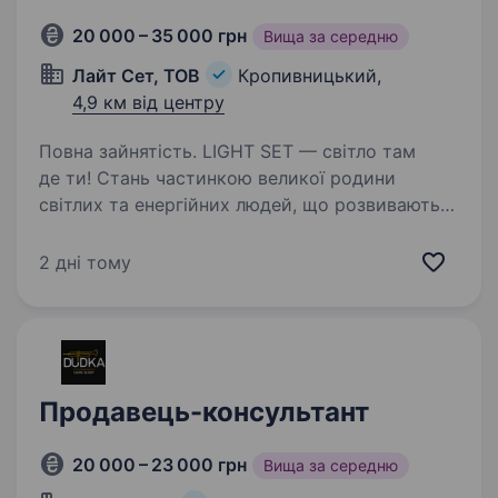
20 000 – 35 000 грн
Вища за середню
Лайт Сет, ТОВ
Кропивницький,
4,9 км від центру
Повна зайнятість. LIGHT SET — світло там
де ти! Стань частинкою великої родини
світлих та енергійних людей, що розвивають
світлодіодні технології на теренах України!
ТОВ «ЛАЙТ СЕТ» це — українська компанія,
2 дні тому
що розпочала свою діяльність…
Продавець-консультант
20 000 – 23 000 грн
Вища за середню