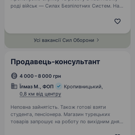
роді військ — Силах Безпілотних Систем. Наш
підрозділ — 1-й Окремий Центр БпС —
це перший у світі підрозділ «технологічного
спецпризначення». Ми формуємо команду
професіоналів…
Усі вакансії Сил
Оборони
Продавець-консультант
4 000 – 8 000 грн
Їлмаз М., ФОП
Кропивницький,
0,8 км від центру
Неповна зайнятість. Також готові взяти
студента, пенсіонера. Магазин турецьких
товарів запрошує на роботу по вихідним дням
продавця. Оплата погодинна — від 52 грн/год