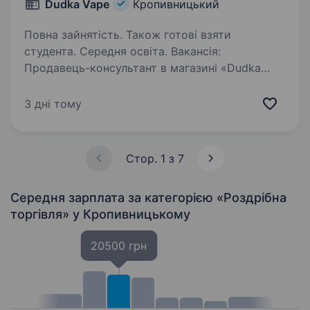
Dudka Vape
Кропивницький
Повна зайнятість. Також готові взяти
студента. Середня освіта. Вакансія:
Продавець-консультант в магазині «Dudka
Vape» у місті Кропивницький Ми шукаємо
енергійного і комунікабельного співробітника
3 дні тому
на посаду продавця-консультанта в нашому
магазині «Dudka Vape». Основні обов’язки…
Стор. 1 з 7
Середня зарплата за категорією «Роздрібна
торгівля»
у Кропивницькому
20500 грн