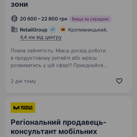
зони
20 600 – 22 800 грн
Вища за середню
RetailGroup
Кропивницький,
4,4 км від центру
Повна зайнятість. Маєш досвід роботи
в продуктовому ритейлі або мрієш
розвиватись у цій сфері? Приєднуйся
до команди досвідчених фахівців, які люблять
свою роботу, горять ідеєю, реалізовують
2 дні тому
цікаві проєкти та із задоволенням діляться…
Регіональний продавець-
консультант мобільних