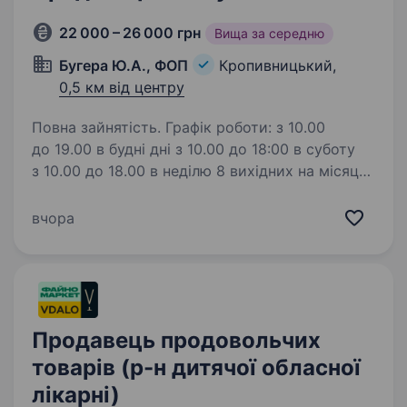
22 000 – 26 000 грн
Вища за середню
Бугера Ю.А., ФОП
Кропивницький,
0,5 км від центру
Повна зайнятість. Графік роботи: з 10.00
до 19.00 в будні дні з 10.00 до 18:00 в суботу
з 10.00 до 18.00 в неділю 8 вихідних на місяць.
Графік плаваючий. Потрібен співробітник у
відділ продажу косметики. Запрошуємо…
вчора
Продавець продовольчих
товарів (р-н дитячої обласної
лікарні)