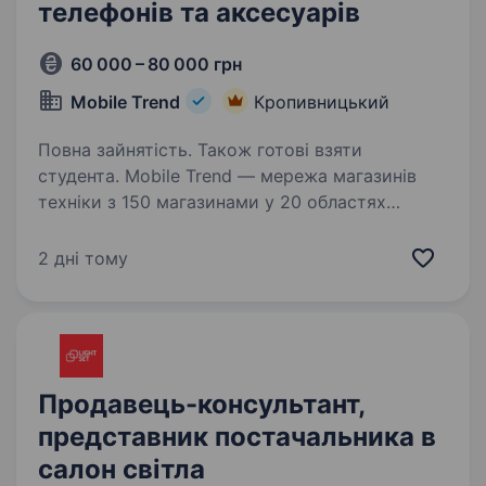
телефонів та аксесуарів
60 000 – 80 000 грн
Mobile Trend
Кропивницький
Повна зайнятість. Також готові взяти
студента. Mobile Trend — мережа магазинів
техніки з 150 магазинами у 20 областях
України та командою 500 співробітників.
Більше про нас mobiletrend.com
2 дні тому
Ми масштабуємось і шукаємо Регіональних
продавців, які готові працювати…
Продавець-консультант,
представник постачальника в
салон світла