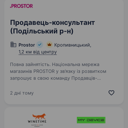
Продавець-консультант
(Подільський р-н)
Prostor
Кропивницький,
1,2 км від центру
Повна зайнятість. Національна мережа
магазинів PROSTOR у зв’язку із розвитком
запрошує в свою команду Продавців-
консультантів Вимоги: комунікабельність,
здатність швидко навчатись, грамотна мова;
2 дні тому
тактовність, пунктуальність,…