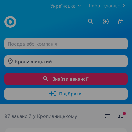
Роботодавцю
Українська
Посада або компанія
Кропивницький
Знайти вакансії
Підібрати
97 вакансій
у Кропивницькому