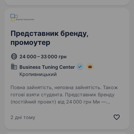
Представник бренду,
промоутер
24 000 – 33 000 грн
Business Tuning Center
Кропивницький
Повна зайнятість, неповна зайнятість. Також
готові взяти студента. Представник бренду
(постійний проект) від 24 000 грн Ми —
Business Tuning Center, одна з найбільших
агенцій маркетингових комунікацій України,
2 дні тому
що працює з 2004 року. Ми допомагаємо
провідним світовим брендам стати…