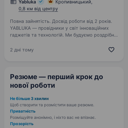
Yabluka
Кропивницький,
0,8 км від центру
Повна зайнятість. Досвід роботи від 2 років.
YABLUKA — провідники у світ інноваційних
гаджетів та технологій. Ми будуємо роздрібну
мережу національного масштабу з особливою
культурою експертизи та стосунків з клієнтом.
2 дні тому
Ми змінюємо якість життя на краще!
Ми запрошуємо…
Резюме — перший крок
до
нової роботи
Не більше 3 хвилин
Щоб створити та розмістити ваше
резюме.
Приватність
Розміщуйте анонімно, і ніхто вас не впізнає.
Прозорість