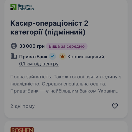
Касир-операціоніст 2
категорії (підмінний)
33 000 грн
Вища за середню
ПриватБанк
Кропивницький,
0,1 км від центру
Повна зайнятість. Також готові взяти людину з
інвалідністю. Середня спеціальна освіта.
ПриватБанк — є найбільшим банком України
та одним з найбільш інноваційних банків світу.
Займає лідуючі позиції за всіма фінансовими
2 дні тому
показниками в галузі та складає близько
чверті всієї банківської системи країни…