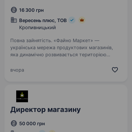
16 300 грн
Вересень плюс, ТОВ
Кропивницький
Повна зайнятість. «Файно Маркет» —
українська мережа продуктових магазинів,
яка динамічно розвивається територією
України, у зв’язку з відкриттям нового
магазину по вул. Преображенська 88А,
вчора
запрошує долучитись до своєї команди
ПРОДАВЦЯ…
Директор магазину
50 000 грн