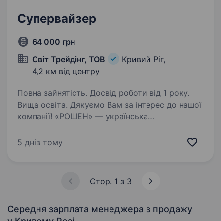
Супервайзер
64 000 грн
Світ Трейдінг, ТОВ
Кривий Ріг,
4,2 км від центру
Повна зайнятість. Досвід роботи від 1 року.
Вища освіта. Дякуємо Вам за інтерес до нашої
компанії! «РОШЕН» — українська
кондитерська корпорація, один із найбільших
світових виробників кондитерських виробів,
5 днів тому
повідомляє конкурс на посаду Супервайзер.
Вимоги: Вища освіта:…
Стор. 1 з 3
Середня зарплата менеджера з продажу
у Кривому Розі