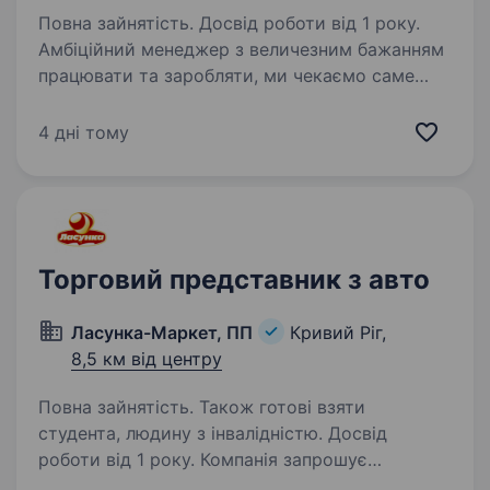
Повна зайнятість. Досвід роботи від 1 року.
Амбіційний менеджер з величезним бажанням
працювати та заробляти, ми чекаємо саме
тебе! Компанія з продажу сантехніки
(змішувачі, каналізація, труба, фітинг і т.д),
4 дні тому
що стрімко розвивається, чекає тебе в свою
команду!!!…
Торговий представник з авто
Ласунка-Маркет, ПП
Кривий Ріг,
8,5 км від центру
Повна зайнятість. Також готові взяти
студента, людину з інвалідністю. Досвід
роботи від 1 року. Компанія запрошує
на роботу торгових агентів з власним авто