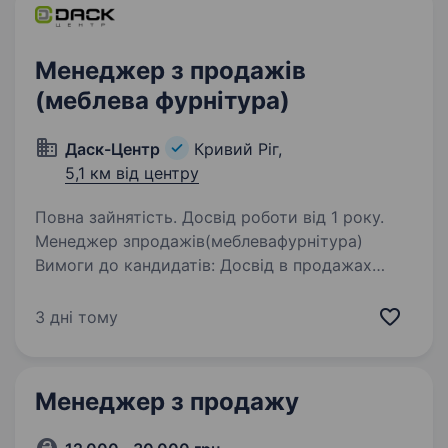
Тоді читай далі: Ми — імпортери…
Менеджер з продажів
(меблева фурнітура)
Даск-Центр
Кривий Ріг,
5,1 км від центру
Повна зайнятість. Досвід роботи від 1 року.
Менеджер зпродажів(меблевафурнітура)
Вимоги до кандидатів: Досвід в продажах
Вища освіта (вітається) Стресостійкість
Цілеспрямованість Системність
3 дні тому
Комунікабельність Навички робити в Exсel
и 1С8 (вітається)…
Менеджер з продажу