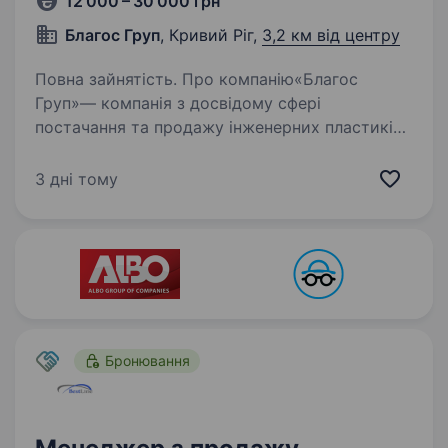
12 000 – 30 000 грн
Благос Груп
, Кривий Ріг,
3,2 км від центру
Повна зайнятість. Про компанію«Благос
Груп»— компанія з досвідому сфері
постачання та продажу інженерних пластиків
по всій Україні. Узв’язку з розвитком компанії
шукаємо активного менеджера з B2B-
3 дні тому
продажів, який хоче навчатися, професійно…
Бронювання