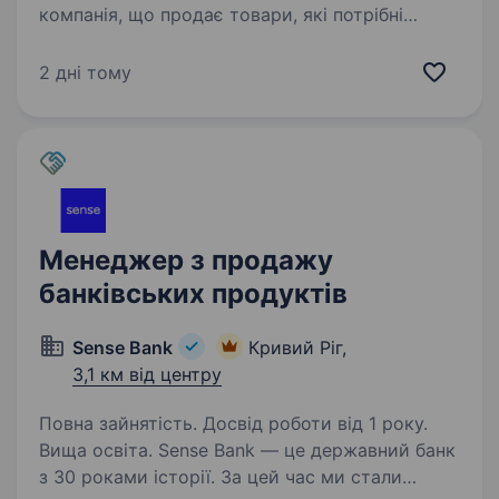
компанія, що продає товари, які потрібні
кожному (побутова техніка, електроніка,
товари для дому). ​Ми працюємо чесно: без
2 дні тому
передоплат та «сірих» схем. Тільки наложений
платіж — клієнт платить при отриманні…
Менеджер з продажу
банківських продуктів
Sense Bank
Кривий Ріг,
3,1 км від центру
Повна зайнятість. Досвід роботи від 1 року.
Вища освіта. Sense Bank — це державний банк
з 30 роками історії. За цей час ми стали