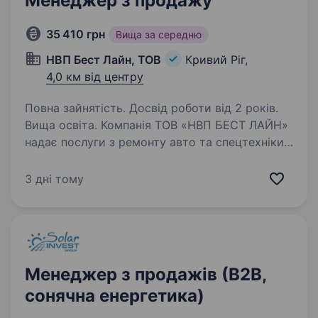
Менеджер з продажу
35 410 грн
Вища за середню
НВП Бест Лайн, ТОВ
Кривий Ріг,
4,0 км від центру
Повна зайнятість. Досвід роботи від 2 років.
Вища освіта. Компанія ТОВ «НВП БЕСТ ЛАЙН»
надає послуги з ремонту авто та спецтехніки
у м. Кривий Ріг. Шукаємо до своєї команди
енергійного та амбітного кандидата на посаду
3 дні тому
Менеджера з продажу. Обов’язки: Активно
просувати…
Менеджер з продажів (В2В,
сонячна енергетика)