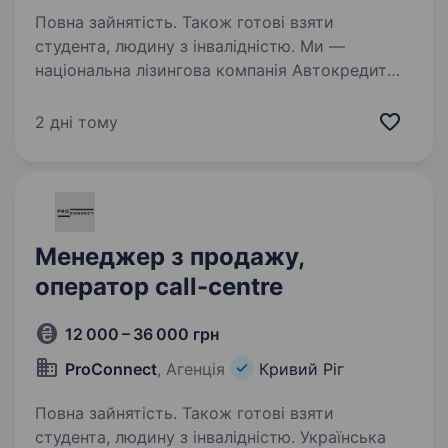
Повна зайнятість. Також готові взяти
студента, людину з інвалідністю. Ми —
національна лізингова компанія Автокредит
Плюс — шукаємо Менеджера з продажу
автомобілів, який (яка) стане важливою
2 дні тому
частиною нашої команди. Цікаві факти про
нашу компанію: 18+ років ми допомагаємо
українцям…
Менеджер з продажу,
оператор call-centre
12 000 – 36 000 грн
ProConnect
, Агенція
Кривий Ріг
Повна зайнятість. Також готові взяти
студента, людину з інвалідністю. Українська