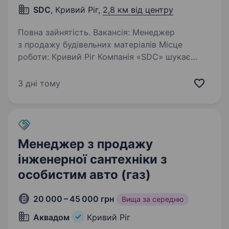
SDC
, Кривий Ріг,
2,8 км від центру
Повна зайнятість. Вакансія: Менеджер
з продажу будівельних матеріалів Місце
роботи: Кривий Ріг Компанія «SDC» шукає
енергійного та цілеспрямованого кандидата
на посаду Менеджера з продажу будівельних
3 дні тому
матеріалів. Ми пропонуємо можливість…
Менеджер з продажу
інженерної сантехніки з
особистим авто (газ)
20 000 – 45 000 грн
Вища за середню
Аквадом
Кривий Ріг