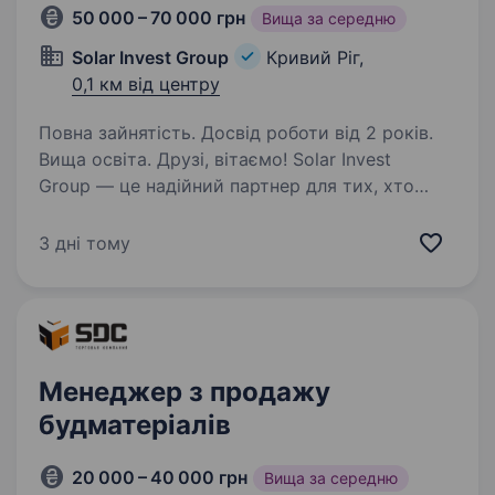
50 000 – 70 000 грн
Вища за середню
Solar Invest Group
Кривий Ріг,
0,1 км від центру
Повна зайнятість. Досвід роботи від 2 років.
Вища освіта. Друзі, вітаємо! Solar Invest
Group — це надійний партнер для тих, хто
хоче використовувати енергію сонця для
свого дому чи бізнесу. Ми працюємо з 2014
3 дні тому
року, постачаючи обладнання для будівництва
та обслуговування…
Менеджер з продажу
будматеріалів
20 000 – 40 000 грн
Вища за середню