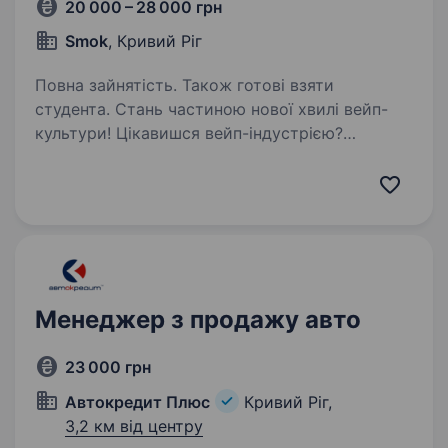
20 000 – 28 000 грн
Smok
, Кривий Ріг
Повна зайнятість. Також готові взяти
студента. Стань частиною нової хвилі вейп-
культури! Цікавишся вейп-індустрією?
Відчуваєш потяг до спілкування з людьми?
Отримай трендову професію з гідним доходом
вже сьогодні! Smok — це спеціалізований
магазин з продажу…
Менеджер з продажу авто
23 000 грн
Автокредит Плюс
Кривий Ріг,
3,2 км від центру