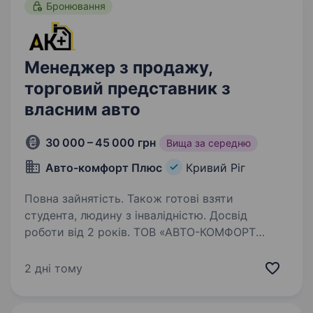
Бронювання
Менеджер з продажу,
торговий представник з
власним авто
30 000 – 45 000 грн
Вища за середню
Авто-комфорт Плюс
Кривий Ріг
Повна зайнятість. Також готові взяти
студента, людину з інвалідністю. Досвід
роботи від 2 років. ТОВ «АВТО-КОМФОРТ
ПЛЮС» auto-comfort.com.ua Кривий Ріг Хочеш
продавати ТОПОВІ автотовари? Заробляти
2 дні тому
більше, ніж у конкурентів? Працювати
у стабільній компанії з 20-річною історією?