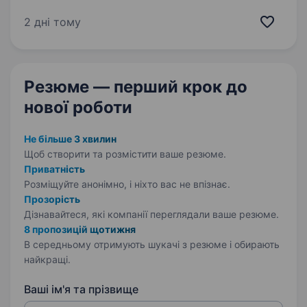
не просто місцем для роботи, а спільнотою
з 4000 людей, де кожен присвячений місії —
2 дні тому
створювати сенси, щоб здійснювались мрії
українців. Шукаємо…
Резюме — перший крок
до
нової роботи
Не більше 3 хвилин
Щоб створити та розмістити ваше
резюме.
Приватність
Розміщуйте анонімно, і ніхто вас не впізнає.
Прозорість
Дізнавайтеся, які компанії переглядали ваше резюме.
8 пропозицій щотижня
В середньому отримують шукачі з резюме і обирають
найкращі.
Ваші ім'я та прізвище