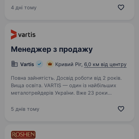
на продаж морозива та заморожених
4 дні тому
напівфабрикатів у м. Кривий Ріг (р-н НКГЗК)
(вул. Ангарська, 21) Вимоги: наявність
автомобіля обов’язково; досвід…
Менеджер з продажу
Vartis
Кривий Ріг,
6,0 км від центру
Повна зайнятість. Досвід роботи від 2 років.
Вища освіта. VARTIS — один із найбільших
металотрейдерів України. Вже 23 роки
ми забезпечуємо комплексне постачання
металопрокату для будівельних об'єктів,
5 днів тому
промислових підприємств та підприємців.
Наша мережа нараховує понад…