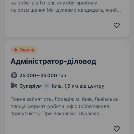
на роботу в Готель служби прийому
та розміщення.Ми шукаемо кандидата, який
має такі якості: активність, ініціативність,
відповідальність, вміння працювати з людьми,
пунктуальність,…
Гаряча
Адміністратор-діловод
25 000 – 35 000 грн
Суперіум
Київ,
1,6 км від центру
Повна зайнятість. Локація: м. Київ, Львівська
площа Формат роботи: офіс (обов'язкова
присутність) Про вакансію: Шукаємо
відповідального та організованого
адміністратора-діловода для забезпечення