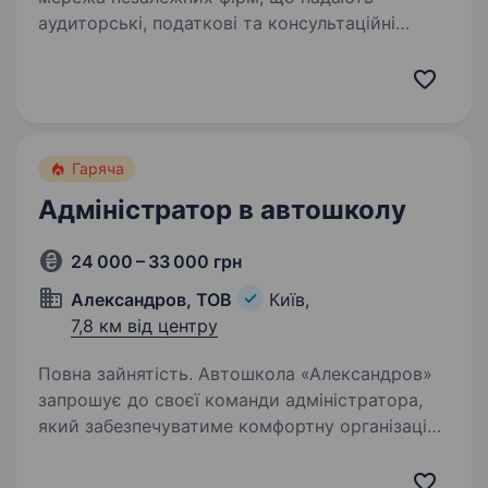
аудиторські, податкові та консультаційні
послуги. Познайомитися з KPMG в Україні
детальніше можна за посиланням. KPMG
в Україні входить до переліку 50 найкращих…
Гаряча
Адміністратор в автошколу
24 000 – 33 000 грн
Александров, ТОВ
Київ,
7,8 км від центру
Повна зайнятість. Автошкола «Александров»
запрошує до своєї команди адміністратора,
який забезпечуватиме комфортну організацію
навчального процесу та допомагатиме учням
на кожному етапі отримання водійського