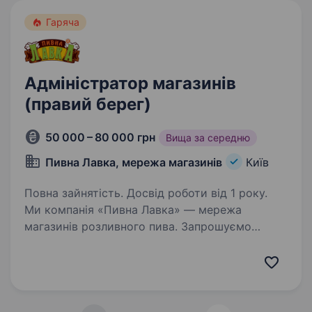
Гаряча
Адміністратор магазинів
(правий берег)
50 000 – 80 000 грн
Вища за середню
Пивна Лавка, мережа магазинів
Київ
Повна зайнятість. Досвід роботи від 1 року.
Ми компанія «Пивна Лавка» — мережа
магазинів розливного пива. Запрошуємо
доєднатися в свою дружню команду —
адміністратора , який готовий розвиватися
та досягати поставлених цілей. З нами ти
отримаєш: Можливість…