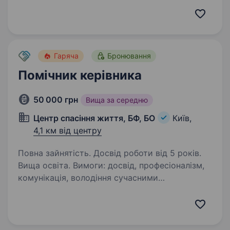
Наші основні напрями діяльності — мережеве
обладнання (роутери, комутатори, точки
доступу тощо),…
Гаряча
Бронювання
Помічник керівника
50 000 грн
Вища за середню
Центр спасіння життя, БФ, БО
Київ,
4,1 км від центру
Повна зайнятість. Досвід роботи від 5 років.
Вища освіта. Вимоги: досвід, професіоналізм,
комунікація, володіння сучасними
програмами, пошук інформації документообіг
Умови роботи: з 9−18 Обов’язки: організація
робочого дня керівника протезно
реабілітаційного центру в який…