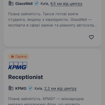
GlassWell
Київ,
6,5 км від центру
Повна зайнятість. Також готові взяти
студента, людину з інвалідністю. GlassWell —
експерти в сфері заміни та ремонту автоскла,
тонування автомобілів, та детейлінгу. Наша
мережа вже має 3 власні СТО, та понад 100
партнерських СТО по всій Україні! Наша місія
— надавати найкращий сервіс…
Гаряча
Receptionist
KPMG
Київ,
2,2 км від центру
Повна зайнятість. KPMG* — міжнародна
мережа незалежних фірм, що надають