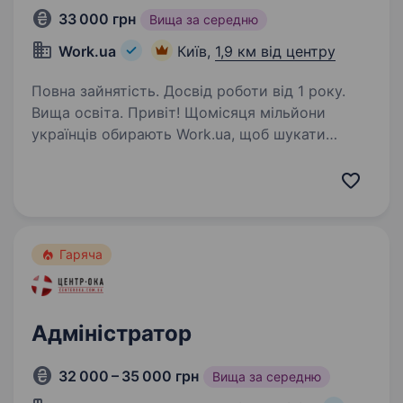
33 000 грн
Вища за середню
Work.ua
Київ,
1,9 км від центру
Повна зайнятість. Досвід роботи від 1 року.
Вища освіта. Привіт! Щомісяця мільйони
українців обирають Work.ua, щоб шукати
роботу або співробітників. Але Work.ua —
це не лише сервіс, а й команда людей та офіси
в Дніпрі, Києві і Львові, де важливо
підтримувати порядок,…
Гаряча
Адміністратор
32 000 – 35 000 грн
Вища за середню