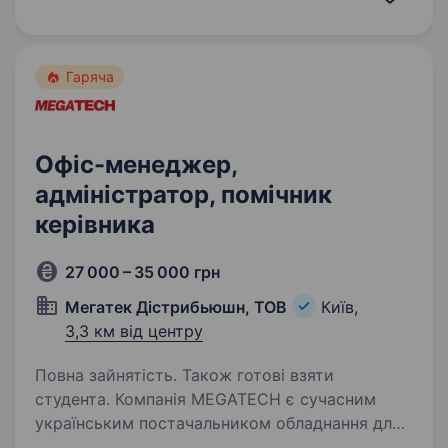
посвідчення. Адреси філій…
Гаряча
Офіс-менеджер,
адміністратор, помічник
керівника
27 000 – 35 000 грн
Мегатек Дістрибьюшн, ТОВ
Київ,
3,3 км від центру
Повна зайнятість. Також готові взяти
студента. Компанія MEGATECH є сучасним
українським постачальником обладнання для
критичної інфраструктури та автоматизації.