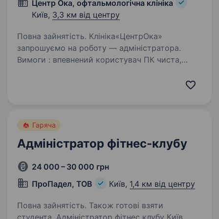
Центр Ока, офтальмологічна клініка
Київ,
3,3 км від центру
Повна зайнятість. Клініка«ЦентрОка»
запрошуємо на роботу — адміністратора.
Вимоги : впевнений користувач ПК чиста,
грамотна мова доглянута зовнішність Умови
праці: Навчання та підтримка в адаптації
на посаді. Дружню команду…
Гаряча
Адміністратор фітнес-клубу
24 000 – 30 000 грн
ПроПадел, ТОВ
Київ,
1,4 км від центру
Повна зайнятість. Також готові взяти
студента. Адміністратор фітнес клубу Київ,