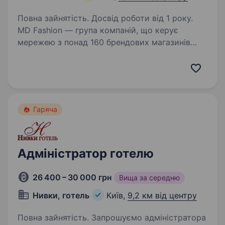
Повна зайнятість. Досвід роботи від 1 року.
MD Fashion — група компаній, що керує
мережею з понад 160 брендових магазинів
по всій Україні, Центральній Азії та Молдові,
та представляє світові бренди Tommy Hilfiger,
Calvin Klein, Diesel, Gant, G-Star Raw, Under…
Гаряча
Адміністратор готелю
26 400 – 30 000 грн
Вища за середню
Нивки, готель
Київ,
9,2 км від центру
Повна зайнятість. Запрошуємо адміністратора