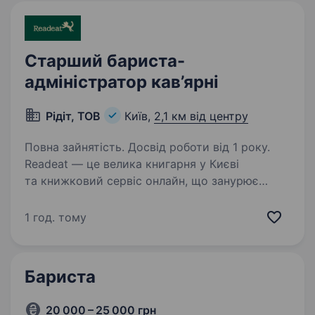
Старший бариста-
адміністратор кав’ярні
Рідіт, ТОВ
Київ,
2,1 км від центру
Повна зайнятість. Досвід роботи від 1 року.
Readeat — це велика книгарня у Києві
та книжковий сервіс онлайн, що занурює
у роман з книгою, до якої повертаєшся
думками посеред дня і мрієш про зустріч
1 год. тому
увечері. Ми допомагаємо підібрати читання
не за жанрами,…
Бариста
20 000 – 25 000 грн