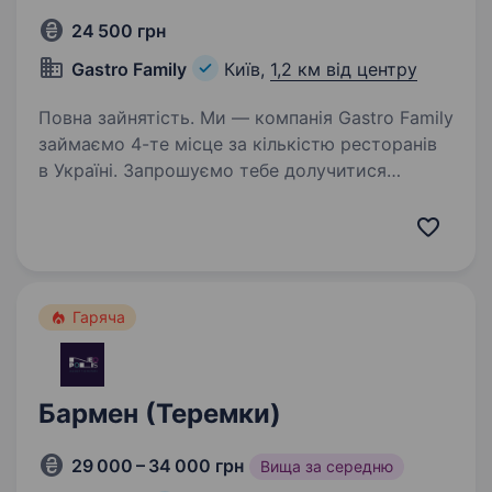
24 500 грн
Gastro Family
Київ,
1,2 км від центру
Повна зайнятість. Ми — компанія Gastro Family
займаємо 4-те місце за кількістю ресторанів
в Україні. Запрошуємо тебе долучитися
до нашої команди на позицію бармена
у ресторан Канапа Ми пропонуємо: ЗП — 1400
грн/зміна + % від ТО…
Гаряча
Бармен (Теремки)
29 000 – 34 000 грн
Вища за середню