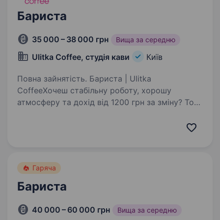
Бариста
35 000 – 38 000 грн
Вища за середню
Ulitka Coffee, студія кави
Київ
Повна зайнятість. Бариста | Ulitka
CoffeeХочеш стабільну роботу, хорошу
атмосферу та дохід від 1200 грн за зміну? Тоді
тобі до нас Ulitka Coffee шукає бариста
в команду. Ми пропонуємо: 900 грн ставка +
5% від каси + бонуси в середньому…
Гаряча
Бариста
40 000 – 60 000 грн
Вища за середню