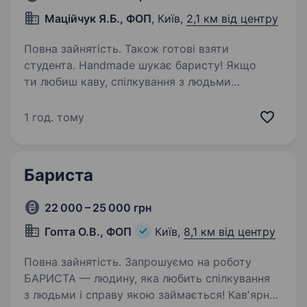
Маційчук Я.Б., ФОП
, Київ,
2,1 км від центру
Повна зайнятість. Також готові взяти
студента. Handmade шукає баристу! Якщо
ти любиш каву, спілкування з людьми
та хочеш працювати в сучасній атмосферній
кав’ярні — ми чекаємо саме на тебе!
1 год. тому
Ми пропонуємо: Стабільну заробітну плату
Гнучкий графік роботи Дружню…
Бариста
22 000 – 25 000 грн
Гопта О.В., ФОП
Київ,
8,1 км від центру
Повна зайнятість. Запрошуємо на роботу
БАРИСТА — людину, яка любить спілкування
з людьми і справу якою займається! Кавʼярня