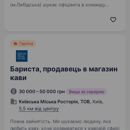
(м.Либідська) шукає офіціанта в команду
професіоналів, щоб надавати якісний сервіс
гостям. Наші вимоги до кандидатів:
комунікабельність досвід роботи
(обов'язково) бажання…
Гаряча
Бариста, продавець в магазин
кави
30 000 – 50 000 грн
Вища за середню
Київська Міська Ростерія, ТОВ
, Київ,
5,5 км від центру
Повна зайнятість. Ми шукаємо людину, яка
любить каву, хоче розвиватися у кавовій сфері