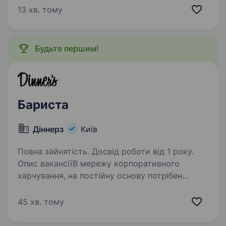
в пачках, є десерти, є солоне. Що ти будеш
13 хв. тому
робити у нас: Готувати кавові напої
за стандартами…
Будьте першим!
Бариста
Діннерз
Київ
Повна зайнятість. Досвід роботи від 1 року.
Опис вакансіїВ мережу корпоративного
харчування, на постійну основу потрібен
БАРИСТА Обов’язки: Обслуговування гостей
Приготування напоїв та продаж випічки,
45 хв. тому
десертів Тактовне і ввічливе спілкування з
відвідувачами…