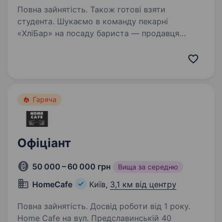
Повна зайнятість. Також готові взяти
студента. Шукаємо в команду пекарні
«ХліБар» на посаду бариста — продавця
Ми пропонуємо роботу в центрі Києва,
у гарному та затишному районі. Головним
завданням баристи буде приготування
та подача кавових напоїв для наших…
Гаряча
Офіціант
50 000 – 60 000 грн
Вища за середню
HomeCafe
Київ,
3,1 км від центру
Повна зайнятість. Досвід роботи від 1 року.
Home Cafe на вул. Предславинській 40