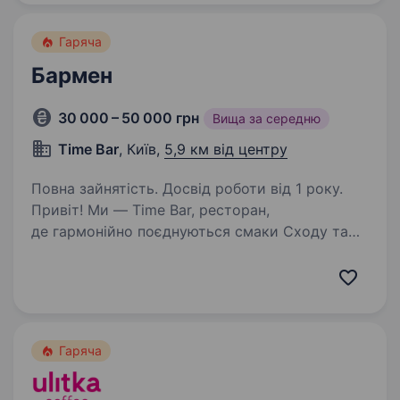
Гаряча
Бармен
30 000 – 50 000 грн
Вища за середню
Time Bar
, Київ,
5,9 км від центру
Повна зайнятість. Досвід роботи від 1 року.
Привіт! Ми — Time Bar, ресторан,
де гармонійно поєднуються смаки Сходу та
Європи, а кожен вечір наповнений особливою
атмосферою. Наша команда вірить,
що справжня гостинність починається
з людей, які люблять свою…
Гаряча