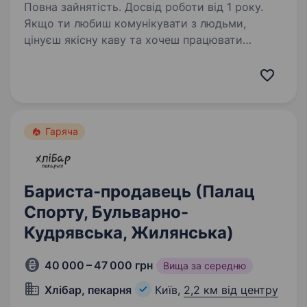
Повна зайнятість. Досвід роботи від 1 року.
Якщо ти любиш комунікувати з людьми,
цінуєш якісну каву та хочеш працювати
в красивому просторі — ми шукаємо саме
тебе! Ми шукаємо людину, яка: має досвід
роботи баристою; відповідальна
та організована;…
Гаряча
Бариста-продавець (Палац
Спорту, Бульварно-
Кудрявська, Жилянська)
40 000 – 47 000 грн
Вища за середню
Хлібар, пекарня
Київ,
2,2 км від центру