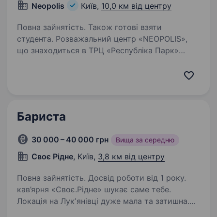
Neopolis
Київ,
10,0 км від центру
Повна зайнятість. Також готові взяти
студента. Розважальний центр «NEOPOLIS»,
що знаходиться в ТРЦ «Республіка Парк»
шукає в свою команду бармена для роботи
в ресторані. Ми пропонуємо: Офіційне
працевлаштування. Змінний графік роботи.
Своєчасну виплату…
Бариста
30 000 – 40 000 грн
Вища за середню
Своє Рідне
, Київ,
3,8 км від центру
Повна зайнятість. Досвід роботи від 1 року.
кав’ярня «Своє.Рідне» шукає саме тебе.
Локація на Лукʼянівці дуже мала та затишна.
Майже все ту гоу. Продаємо багато кави