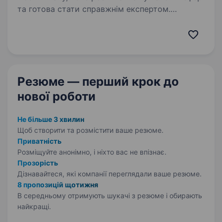
та готова стати справжнім експертом.
Що потрібно буде робити:* професійно
консультувати покупців щодо вибору кави;
допомагати підібрати…
Резюме — перший крок
до
нової роботи
Не більше 3 хвилин
Щоб створити та розмістити ваше
резюме.
Приватність
Розміщуйте анонімно, і ніхто вас не впізнає.
Прозорість
Дізнавайтеся, які компанії переглядали ваше резюме.
8 пропозицій щотижня
В середньому отримують шукачі з резюме і обирають
найкращі.