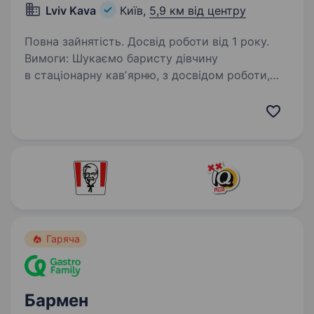
Lviv Kava
Київ,
5,9 км від центру
Повна зайнятість. Досвід роботи від 1 року.
Вимоги: Шукаємо баристу дівчину
в стаціонарну кавʼярню, з досвідом роботи,
вимоги стандартні як і всюди За додатковими
питаниями та домовленістю на співбесіду
краще телефонуйте або пишіть кожен день з
9:00—22:00…
Гаряча
Бармен