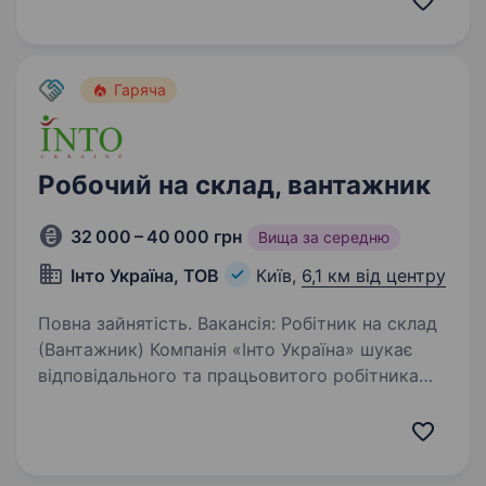
Корпоративна розвозка: метро Звіренецька-
Либідська-Деміївська-Голосіївська-
Виставковий…
Гаряча
Робочий на склад, вантажник
32 000 – 40 000 грн
Вища за середню
Інто Україна, ТОВ
Київ,
6,1 км від центру
Повна зайнятість. Вакансія: Робітник на склад
(Вантажник) Компанія «Інто Україна» шукає
відповідального та працьовитого робітника
на склад. Обов’язки: Приймання, відправлення
та переміщення товарів на складі(мішки
та ящики по 20−25…