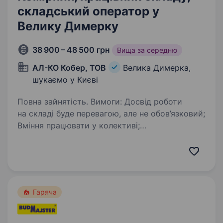
складський оператор у
Велику Димерку
38 900 – 48 500 грн
Вища за середню
АЛ-КО Кобер, ТОВ
Велика Димерка,
шукаємо у Києві
Повна зайнятість. Вимоги: Досвід роботи
на складі буде перевагою, але не обов’язковий;
Вміння працювати у колективі;
Відповідальність та уважність до деталей.
Досвід роботи зі складською технікою (рокла,
електророкла, електронавантажувач,…
Гаряча