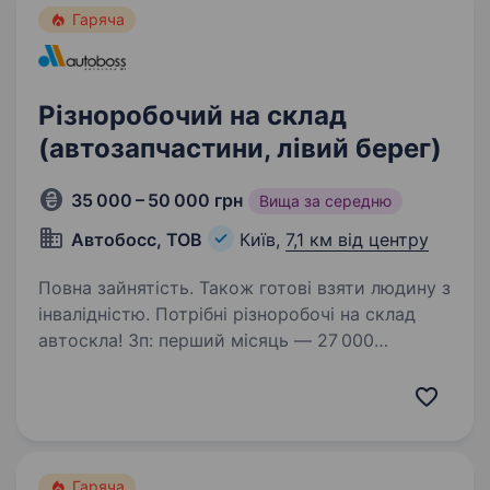
Гаряча
Різноробочий на склад
(автозапчастини, лівий берег)
35 000 – 50 000 грн
Вища за середню
Автобосс, ТОВ
Київ,
7,1 км від центру
Повна зайнятість. Також готові взяти людину з
інвалідністю. Потрібні різноробочі на склад
автоскла! Зп: перший місяць — 27 000
фіксовано, починаючи з 2 місяця
35000−50000. Графік: пн-пт, 8/17,9/18,10/19 +
1−2 чергові суботи з 9/15 Локація: лівий берег,
вул. Березняківська…
Гаряча