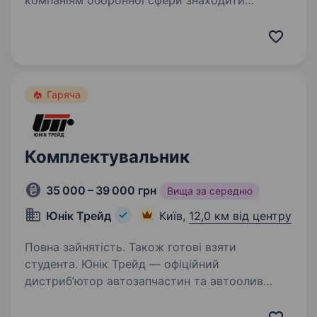
компаніям оборонної сфери знаходити
талановитих людей та наближати нашу
перемогу. Один з наших ключових клієнтів
спеціалізується на розробці та виробництві…
Гаряча
Комплектувальник
35 000 – 39 000 грн
Вища за середню
Юнiк Трейд
Київ,
12,0 км від центру
Повна зайнятість. Також готові взяти
студента. Юнік Трейд — офіційний
дистриб’ютор автозапчастин та автоолив
в Україні, запрошує Вас розглянути вакансію
Комплектувальникав м.Київ (Теремки).