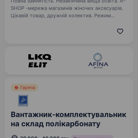
Повна зайнятість. Незакінчена вища освіта. A-
SHOP -мережа магазинів жіночих аксесуарів.
Цікавій товар, дружній колектив. Режим
роботи з 8−00 до 18−00, гнучкий графік
роботи, зміни можуть припадати на суботу і
неділю.0981360778 Вимоги: Без шкідливих
звичок…
Гаряча
Вантажник-комплектувальник
на склад полікарбонату