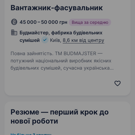
Вантажник-фасувальник
45 000 – 50 000 грн
Вища за середню
Будмайстер, фабрика будівельних
сумішей
Київ,
8,6 км від центру
Повна зайнятість. ТМ BUDMAJSTER —
потужний національний виробник якісних
будівельних сумішей, сучасна українська
компанія, в зв’язку з розширенням
виробництва запрошує до роботи
відповідальних та працьовитих співробітників.
Відкриті…
Резюме — перший крок
до
нової роботи
Не більше 3 хвилин