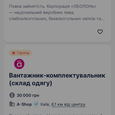
Повна зайнятість. Корпорація «ОБОЛОНЬ»
— національний виробник пива,
слабоалкогольних, безалкогольних напоїв та
мінеральної води запрошує приєднатися
до нашої команди ВАНТАЖНИКА. Основні
вимоги: відсутність протипоказань
за станом…
Гаряча
Вантажник-комплектувальник
(склад одягу)
30 000 грн
A-Shop
Київ,
6,1 км від центру