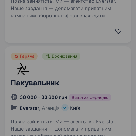
Повна зайнятість. Ми — агентство Everstar.
Наше завдання — допомагати приватним
компаніям оборонної сфери знаходити
талановитих людей та наближати нашу
перемогу. Один з наших ключових клієнтів
спеціалізується на розробці та виробництві…
Гаряча
Бронювання
Пакувальник
30 000 – 33 600 грн
Вища за середню
Everstar
, Агенція
Київ
Повна зайнятість. Ми — агентство Everstar.
Наше завдання — допомагати приватним