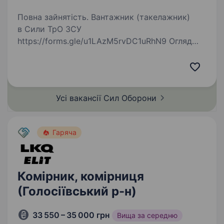
Повна зайнятість. Вантажник (такелажник)
в Сили ТрО ЗСУ
https://forms.gle/u1LAzM5rvDC1uRhN9 Огляд
Сили територіальної оборони як окремий рід
військ ефективно нищать ворога з перших
днів повномасштабного вторгнення. Вакансія
«Вантажник…
Усі вакансії Сил
Оборони
Гаряча
Комірник, комірниця
(Голосіївський р-н)
33 550 – 35 000 грн
Вища за середню