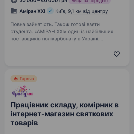
30 000 – 40 000 грн
Вища за середню
Аміран ХХІ
Київ,
9,1 км від центру
Повна зайнятість. Також готові взяти
студента. «АМІРАН XXI» один із найбільших
поставщиків полікарбонату в Україні.
Запрошуємо на постійну роботу ВАНТАЖНИКА
на склад полікарбонату. Вимоги:
дисциплінованість, відповідальність;
уважність; відсутність…
Гаряча
Працівник складу, комірник в
інтернет-магазин святкових
товарів