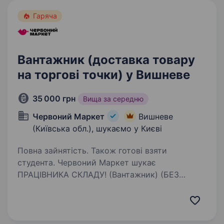
Гаряча
Вантажник (доставка товару
на торгові точки) у Вишневе
35 000 грн
Вища за середню
Червоний Маркет
Вишневе
(Київська обл.), шукаємо у Києві
Повна зайнятість. Також готові взяти
студента. Червоний Маркет шукає
ПРАЦІВНИКА СКЛАДУ! (Вантажник) (БЕЗ
ДОСВІДУ) від 35 000 грн + повні доплати
за понаднормові години Графік роботи: 5/2
(пн-пт, вт-сб), стабільні вихідні Виплати 2 рази
на місяць …