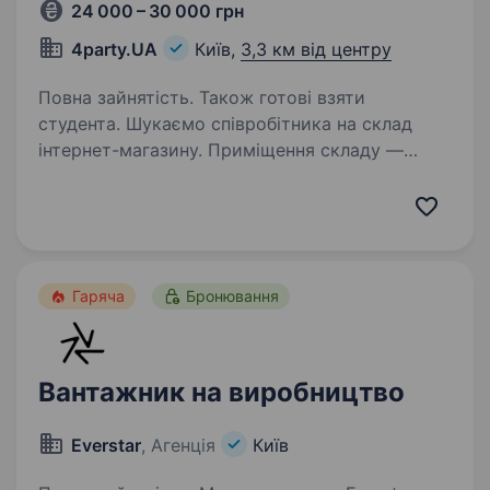
24 000 – 30 000 грн
4party.UA
Київ,
3,3 км від центру
Повна зайнятість. Також готові взяти
студента. Шукаємо співробітника на склад
інтернет-магазину. Приміщення складу —
офісного типу, чисте, опалювальне, дуже
комфортне.Досвід не обов’язковий,
розглянемо студента-заочника. 4party.ua − це
Інтернет-магазин з дійсно…
Гаряча
Бронювання
Вантажник на виробництво
Everstar
, Агенція
Київ