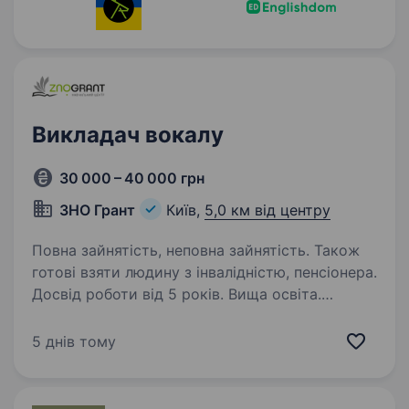
Викладач вокалу
30 000 – 40 000 грн
ЗНО Грант
Київ,
5,0 км від центру
Повна зайнятість, неповна зайнятість. Також
готові взяти людину з інвалідністю, пенсіонера.
Досвід роботи від 5 років. Вища освіта.
Викладач з вокалу. Відкриваємо нове
направлення. Наш викладач: Амбіційний
5 днів тому
Уважний З досвідом роботи Переконанний,
що успішна підготовка ґрунтується
на зацікавленні учня в предметі Методи