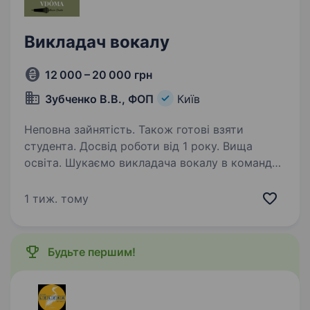
навчання…
Викладач вокалу
12 000 – 20 000 грн
Зубченко В.В., ФОП
Київ
Неповна зайнятість. Також готові взяти
студента. Досвід роботи від 1 року. Вища
освіта. Шукаємо викладача вокалу в команду
Vdóma Music Studio Ми ростемо та шукаємо
викладача, якому близький наш підхід:
1 тиж. тому
сучасна вокальна педагогіка, постійний
розвиток і щира любов до своєї справи
Що для нас важливо:…
Будьте першим!