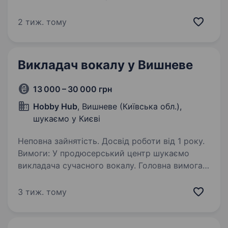
до роботи в сучасному закладі освіти,
бажаєте проявити свої здібності, реалізувати
2 тиж. тому
ідеї, то ми раді запросити Вас, педагога
ЕСТРАДНОГО ВОКАЛУ…
Викладач вокалу у Вишневе
13 000 – 30 000 грн
Hobby Hub
, Вишневе (Київська обл.),
шукаємо у Києві
Неповна зайнятість. Досвід роботи від 1 року.
Вимоги: У продюсерський центр шукаємо
викладача сучасного вокалу. Головна вимога:
бути класним та мати досвід роботи з дітьми
та тінейджерами. Умови роботи: Простір для
3 тиж. тому
реалізації всіх ідей та фантазій. Втілити…