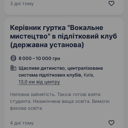
Наші заняття проходять у сучасному ігровому
3 дні тому
форматі та поєднують розвиток вокальних
навичок, артикуляції,…
Керівник гуртка "Вокальне
мистецтво" в підлітковий клуб
(державна установа)
8 000 – 10 000 грн
Щасливе дитинство, централізована
система підліткових клубів
, Київ,
13,0 км від центру
Неповна зайнятість. Також готові взяти
студента. Незакінчена вища освіта. Вимоги:
фахова освіта
4 дні тому