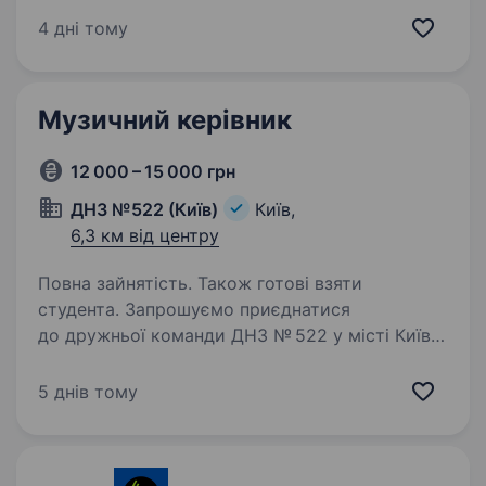
різного віку у дружню, комфортну атмосферу
4 дні тому
у вокальну школу м.Києва, якій вже 14 років!
Вимоги: Досвід роботи викладачем від…
Музичний керівник
12 000 – 15 000 грн
ДНЗ №522 (Київ)
Київ,
6,3 км від центру
Повна зайнятість. Також готові взяти
студента. Запрошуємо приєднатися
до дружньої команди ДНЗ № 522 у місті Київ
на БЕРЕЗНЯКАХ на посаді музичного
керівника. ОБОВ’ЯЗКИ: Організовувати музичні
5 днів тому
заняття для дітей різного віку, допомагаючи їм
розвивати музичний…