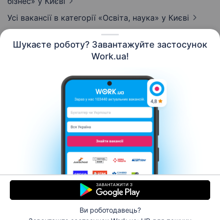
бізнес»
у Києві
Усі вакансії в категорії «Освіта, наука»
у Києві
Шукаєте роботу? Завантажуйте застосунок
Work.ua!
Українська
Ресурси
Контакти
Про нас
Кар’єра
Новини Work.ua
Допомога
Умови використання
Роботодавцю
Ви роботодавець?
© 2006–2026 Work.ua. Сервіс пошуку роботи №1 в