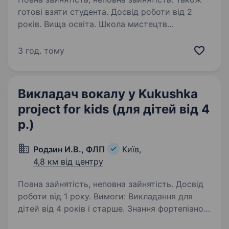
готові взяти студента. Досвід роботи від 2
років. Вища освіта. Школа мистецтв
Монтессорі центр запрошує на роботу
викладача вокалу. Часткова або повна
3 год. тому
зайнятість — будь-які дні в тиждень. Розклад
обговоримо індивідуально, зробимо зручний.
Якщо будні — друга половина…
Викладач вокалу у Kukushka
project for kids (для дітей від 4
р.)
Родзин И.В., ФЛП
Київ,
4,8 км від центру
Повна зайнятість, неповна зайнятість. Досвід
роботи від 1 року. Вимоги: Викладання для
дітей від 4 років і старше. Знання фортепіано
(базово, розпівки), теорії музики (базово)