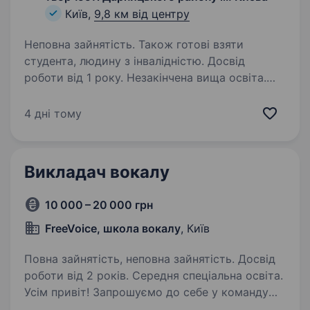
Київ,
9,8 км від центру
Неповна зайнятість. Також готові взяти
студента, людину з інвалідністю. Досвід
роботи від 1 року. Незакінчена вища освіта.
Заклад позашкільної освіти Дарницького
району на новий навчальний рік шукає в свою
4 дні тому
команду керівника гуртка вокалу такерівника
гуртка з підготовки до школи. Якщо вам
подобається працювати з дітьми та
Викладач вокалу
відгукуються…
10 000 – 20 000 грн
FreeVoice, школа вокалу
, Київ
Повна зайнятість, неповна зайнятість. Досвід
роботи від 2 років. Середня спеціальна освіта.
Усім привіт! Запрошуємо до себе у команду
викладача з вокалу для роботи з людьми