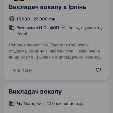
Викладач вокалу в Ірпінь
15 000 – 25 000 грн
Резніченко Н.О., ФОП
Ірпінь, шукаємо у
Києві
Неповна зайнятість. Також готові взяти
студента, людину з інвалідністю. Незакінчена
вища освіта. Шукаємо відповідальну людину,
яка любить дітей та музику. Умови роботи:
Простір для реалізації всіх ідей та фантазій.
1 тиж. тому
Втілити можна буквально все Гнучкий графік,
можливість поєднувати з іншою роботою або
навчанням…
Викладач вокалу
My Team
, Київ,
12,0 км від центру