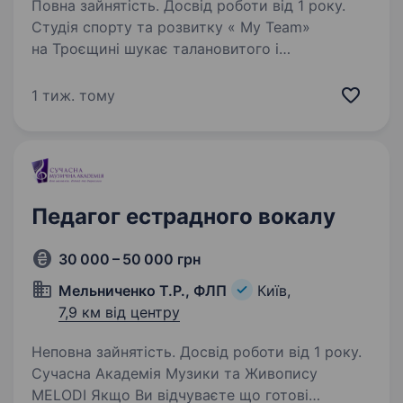
Повна зайнятість. Досвід роботи від 1 року.
Студія спорту та розвитку « My Team»
на Троєщині шукає талановитого і
відповідального викладача вокалу. Основні
обов’язки на посаді: Проводити групові та
1 тиж. тому
індивідуальні заняття з дітьми та дорослими.
Групи до 10…
Педагог естрадного вокалу
30 000 – 50 000 грн
Мельниченко Т.Р., ФЛП
Київ,
7,9 км від центру
Неповна зайнятість. Досвід роботи від 1 року.
Сучасна Академія Музики та Живопису
MELODI Якщо Ви відчуваєте що готові