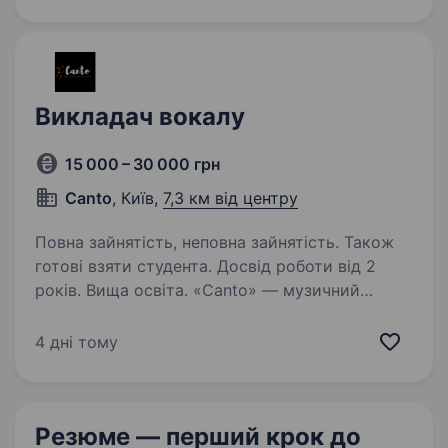
Викладач вокалу
15 000 – 30 000 грн
Canto
, Київ,
7,3 км від центру
Повна зайнятість, неповна зайнятість. Також
готові взяти студента. Досвід роботи від 2
років. Вища освіта. «Canto» — музичний
простір для дітей та дорослих.
Ми пропонуємо як індивідуальні, так і групові
4 дні тому
заняття. Прагнемо створити атмосферу,
де кожен учень зможе розкрити свій
музичний потенціал та отримати
Резюме — перший крок
до
задоволення…