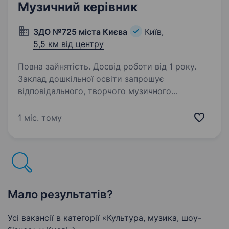
Музичний керівник
ЗДО №725 міста Києва
Київ,
5,5 км від центру
Повна зайнятість. Досвід роботи від 1 року.
Заклад дошкільної освіти запрошує
відповідального, творчого музичного
керівника. Вимоги: Відповідальність, любов до
дітей. Знання методики музичного виховання
1 міс. тому
дошкільників. Креативність і винахідливість…
Мало результатів?
Усі вакансії в категорії «Культура, музика, шоу-