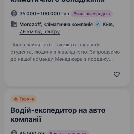
35 000 – 100 000 грн
Вища за середню
Morozoff, кліматична компанія
Київ,
7,9 км від центру
Повна зайнятість. Також готові взяти
студента, людину з інвалідністю. Запрошуємо
до нашої команди Менеджера з продажу
кліматичного обладнання. Якщо Хочеш
розвиватися у сфері, де стабільність
поєднується з новими викликами, а твої дії
мають значення — ця вакансія для тебе! Якщо
у тебе…
Гаряча
Водій-експедитор на авто
компанії
45 000 грн
Вища за середню