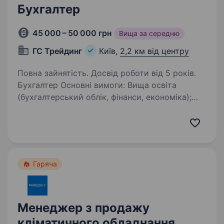
Бухгалтер
45 000 – 50 000 грн
Вища за середню
ГС Трейдинг
Київ,
2,2 км від центру
Повна зайнятість. Досвід роботи від 5 років.
Бухгалтер Основні вимоги: Вища освіта
(бухгалтерський облік, фінанси, економіка);
Бажано досвід ведення зовнішньоекономічної
діяльності (ЗЕД); Знання податкового
законодавства, правил обліку матеріалів,
готової…
Гаряча
Менеджер з продажу
кліматичного обладнання