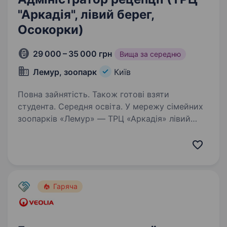
"Аркадія", лівий берег,
Осокорки)
29 000 – 35 000 грн
Вища за середню
Лемур, зоопарк
Київ
Повна зайнятість. Також готові взяти
студента. Середня освіта. У мережу сімейних
зоопарків «Лемур» — ТРЦ «Аркадія» лівий
берег міста, Дніпровьска набережна 33.
На постійну роботу потрібен адміністратор
на рецепцію! Якщо Ви маєте активну життєву
позицію, прагнете розвиватися…
Гаряча