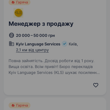
Гаряча
Менеджер з продажу
20 000 – 50 000 грн
Kyiv Language Services
Київ,
2,1 км від центру
Повна зайнятість. Досвід роботи від 1 року.
Вища освіта. Всім привіт! Бюро перекладів
Kyiv Language Services (KLS) шукає посилення
команди амбітним менеджером з B2B
продажів. KLS було засноване в 2004 році
професійним лінгвістом. За понад 20 років
роботи ми допомогли…
Гаряча