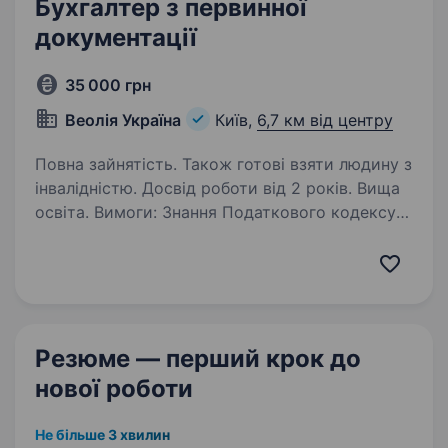
Бухгалтер з первинної
документації
35 000 грн
Веолія Україна
Київ,
6,7 км від центру
Повна зайнятість. Також готові взяти людину з
інвалідністю. Досвід роботи від 2 років. Вища
освіта. Вимоги: Знання Податкового кодексу
України в частині адміністрування ПДВ;
Впевнене володіння програмами обліку
(наприклад, 1С, BAS) та сервісами
електронного документообігу (M.E.Doc, тощо);
Уважність та відповідальність…
Резюме — перший крок
до
нової роботи
Не більше 3 хвилин