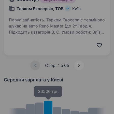
Тарком Екосервіс, ТОВ
Київ
Повна зайнятість. Тарком Екосервіс терміново
шукає на авто Reno Master (до 2т) водія.
Підходить категорія B, C. Умови роботи: Виїзд
на маршрут з 6:30 — 7:00 На період
випробувального терміну зарплата 40 000 грн
Випробувальний…
Стор. 1 з 65
Середня зарплата
у Києві
36500 грн