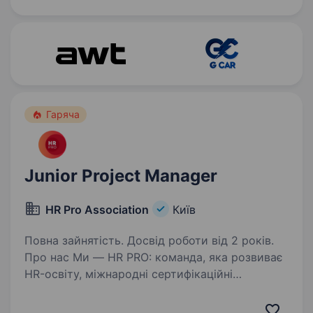
подій, які знають та цінують в Україні й Європі:
People Power…
Гаряча
Junior Project Manager
HR Pro Association
Київ
Повна зайнятість. Досвід роботи від 2 років.
Про нас Ми — HR PRO: команда, яка розвиває
HR-освіту, міжнародні сертифікаційні
програми та професійні HR-події в Україні
та за її межами. Ми створюємо одні