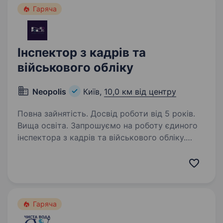
Гаряча
Інспектор з кадрів та
військового обліку
Neopolis
Київ,
10,0 км від центру
Повна зайнятість. Досвід роботи від 5 років.
Вища освіта. Запрошуємо на роботу єдиного
інспектора з кадрів та військового обліку.
Обов’язки: повний цикл кадрового
адміністрування (до 200 осіб) військовий
облік в повному обсязі (без бронювання)
державна та внутрішня…
Гаряча