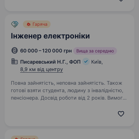
з найсильніших HR-продуктів і професійних
подій, які знають…
Гаряча
Інженер електроніки
60 000 – 120 000 грн
Вища за середню
Писаревський Н.Г., ФОП
Київ,
8,9 км від центру
Повна зайнятість, неповна зайнятість. Також
готові взяти студента, людину з інвалідністю,
пенсіонера. Досвід роботи від 2 років. Вимоги:
Уміння працювати з електросхемами Умови
роботи: Індивідуальний підхід до формування
робочого місця Обов’язки: Ремонт силових
плат та низковольтних інвертора, все можемо
обговорити в залежності від можливості…