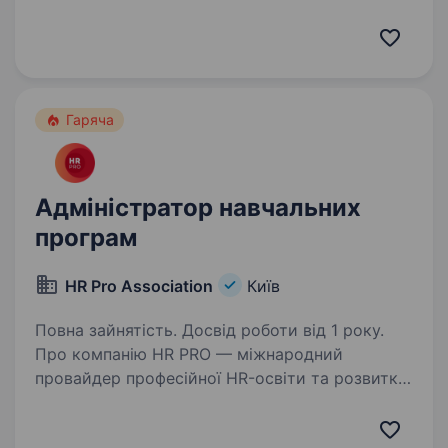
програми та професійні HR-події в Україні
та за її межами. Ми створюємо одні
з найсильніших HR-продуктів і професійних
подій, які…
Гаряча
Адміністратор навчальних
програм
HR Pro Association
Київ
Повна зайнятість. Досвід роботи від 1 року.
Про компанію HR PRO — міжнародний
провайдер професійної HR-освіти та розвитку
HR-лідерів. Ми створюємо одні
з найсильніших HR-продуктів і професійних