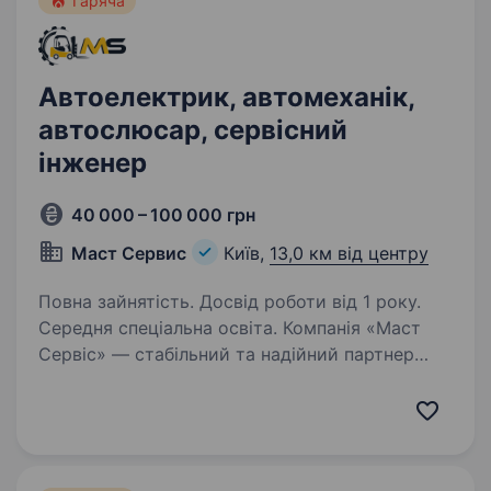
Гаряча
Автоелектрик, автомеханік,
автослюсар, сервісний
інженер
40 000 – 100 000 грн
Маст Сервис
Київ,
13,0 км від центру
Повна зайнятість. Досвід роботи від 1 року.
Середня спеціальна освіта. Компанія «Маст
Сервіс» — стабільний та надійний партнер
у сфері обслуговування європейської
промислової складської техніки (Linde, Toyota
тощо). Ми забезпечуємо безперебійну роботу
підприємств критичної інфраструктури,…