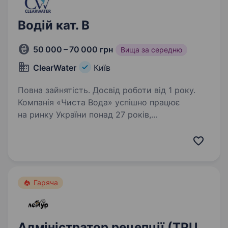
Водій кат. В
50 000 – 70 000 грн
Вища за середню
ClearWater
Київ
Повна зайнятість. Досвід роботи від 1 року.
Компанія «Чиста Вода» успішно працює
на ринку України понад 27 років,
ми займаємося виробництвом
та дистрибуцією високоякісної
мінералізованої води. Якщо ви хочете
працювати в сервісній та стабільній компанії,
для…
Гаряча
Адміністратор рецепції (ТРЦ