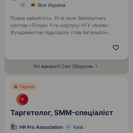
Вся Україна
Повна зайнятість. 41-й полк безпілотних
систем «Пілум» 1-го корпусу НГУ «Азов».
Фундаментом підрозділу став батальйон
безпілотних систем корпусу «Азов», який
відтепер розширився до полку та активно
залучає нових спеціалістів до своїх…
Усі вакансії Сил
Оборони
Гаряча
Таргетолог, SMM-спеціаліст
HR Pro Association
Київ