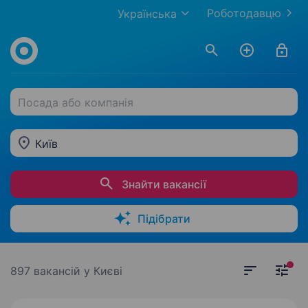
Роботодавцю
Українська
Посада або компанія
Київ
Знайти вакансії
Підібрати
897 вакансій
у Києві