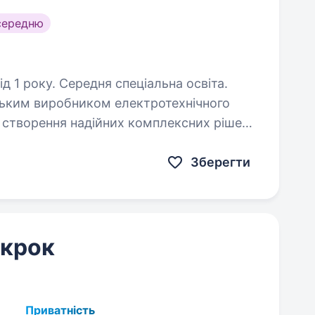
середню
д 1 року. Середня спеціальна освіта.
нським виробником електротехнічного
— створення надійних комплексних рішень
маторних підстанцій, розподільчих
Зберегти
 крок
Приватність