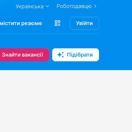
Роботодавцю
Українська
містити
резюме
Увійти
Знайти вакансії
Підібрати