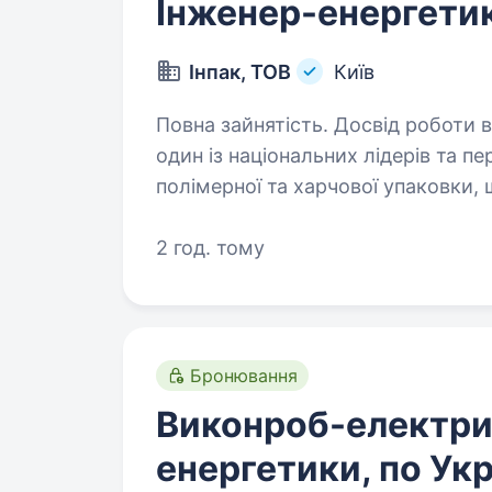
Інженер-енергети
Інпак, ТОВ
Київ
Повна зайнятість. Досвід роботи від 5 рокі
один із національних лідерів та п
полімерної та харчової упаковки,
Ми поєднуємо сучасні технології
2 год. тому
Бронювання
Виконроб-електри
енергетики, по Укр