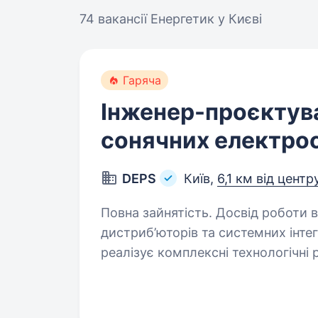
74 вакансії
Енергетик у Києві
Гаряча
Інженер-проєктув
сонячних електро
DEPS
Київ,
6,1 км від центр
Повна зайнятість. Досвід роботи від 2 років. DEPS — о
дистриб’юторів та системних інтег
реалізує комплексні технологічні 
інфраструктури, безпеки та енер