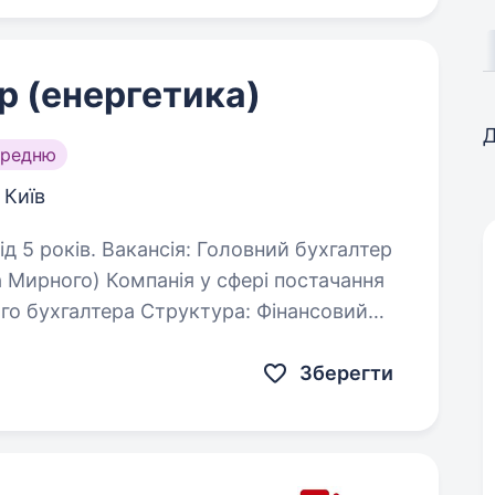
р (енергетика)
Д
ередню
Київ
оловний бухгалтер
у сфері постачання
ого бухгалтера Структура: Фінансовий
 Бухгалтер…
Зберегти