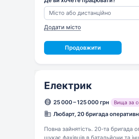
Де ви хочете працювати?
Додати місто
Продовжити
Електрик
25 000 – 125 000 грн
Вища за 
Любарт, 20 бригада оператив
Повна зайнятість. 20-та бригада оперативного призначення «Любарт»
шукає фахівців в батальйони та інші під