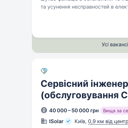
та усунення несправностей в еле
транспортних засобів, енергетич
Усі ваканс
Сервісний інженер
(обслуговування 
40 000 – 50 000 грн
Вища за с
ISolar
Київ,
0,9 км від цент