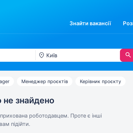
Знайти
вакансії
Роз
ager
Менеджер проєктів
Керівник проєкту
ю не знайдено
 прихована роботодавцем. Проте є інші
вам підійти.