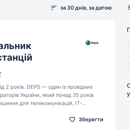
за 30 днів, за датою
альник
станцій
у
дин із провідних
у
раторів України, який понад 35 років
рішення для телекомунікацій, ІТ-
гетики. Ми допомагаємо…
Зберегти