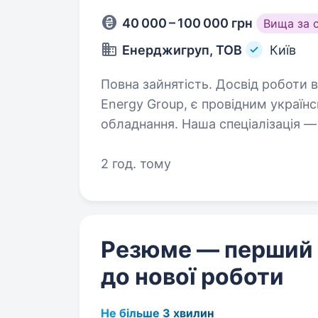
40 000 – 100 000 грн
Вища за 
Енерджигруп, ТОВ
Київ
Повна зайнятість. Досвід роботи ві
Energy Group, є провідним украї
обладнання. Наша спеціалізація 
для енергетики, зокрема трансфор
пристроїв…
2 год. тому
Резюме — перший
до нової роботи
Не більше 3 хвилин