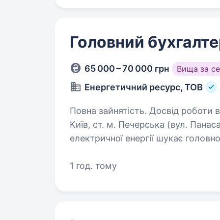
Головний бухгалте
65 000 – 70 000 грн
Вища за с
Енергетичний ресурс, ТОВ
Повна зайнятість. Досвід роботи від 5 років. Вакансія: Г
Київ, ст. м. Печерська (вул. Панаса Мирного) Компанія 
електричної енергії шукає головн
директор > Головний бухгалтер >
1 год. тому