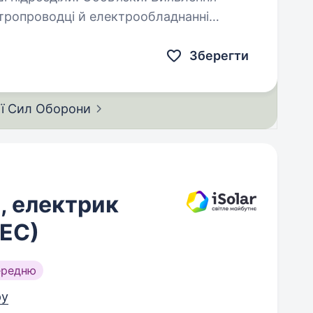
ктропроводці й електрообладнанні
них…
Зберегти
ії Сил
Оборони
, електрик
СЕС)
ередню
ру