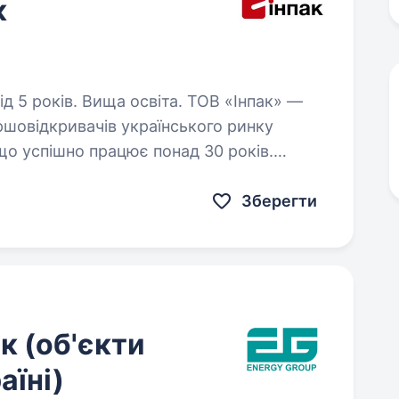
к
в. Вища освіта. ТОВ «Інпак» —
ершовідкривачів українського ринку
 що успішно працює понад 30 років.
 виробництва та європейські стандарти…
Зберегти
к (об'єкти
аїні)