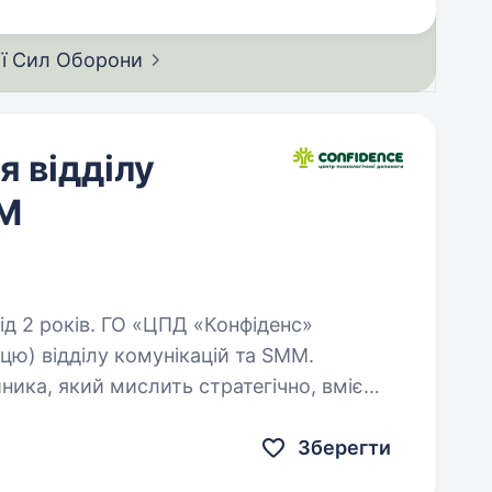
ії Сил
Оборони
я відділу
MM
ЦПД «Конфіденс»
цю) відділу комунікацій та SMM.
ика, який мислить стратегічно, вміє
увати командою та створювати…
Зберегти