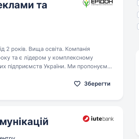
еклами та
оків. Вища освіта. Компанія
року та є лідером у комплексному
ких підприємств України. Ми пропонуємо
відних світових брендів: насіння
Зберегти
мунікацій
центру