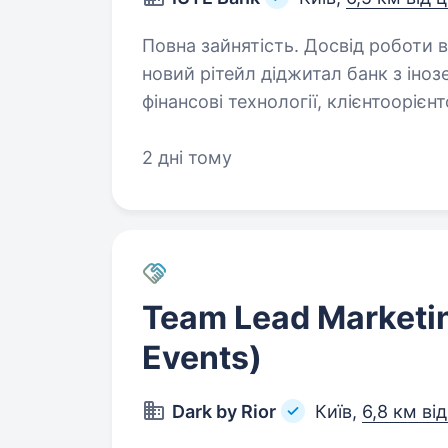
Повна зайнятість. Досвід роботи від 5 ро
новий рітейл дiджитал банк з іноз
фінансові технології, клієнтоорієн
практики. Наша мета — створити 
2 дні тому
Team Lead Marketi
Events)
Dark by Rior
Київ,
6,8 км ві