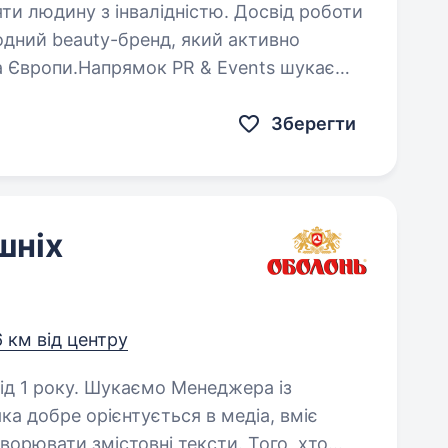
яти людину з інвалідністю. Досвід роботи
та Європи.Напрямок PR & Events шукає
тане його лідером. Це можливість
Зберегти
шніх
6 км від центру
о Менеджера із
ка добре орієнтується в медіа, вміє
творювати змістовні тексти. Того, хто