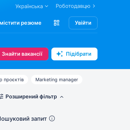
Роботодавцю
Українська
містити
резюме
Увійти
Знайти вакансії
Підібрати
 проєктів
Marketing manager
Розширений фільтр
Пошуковий запит