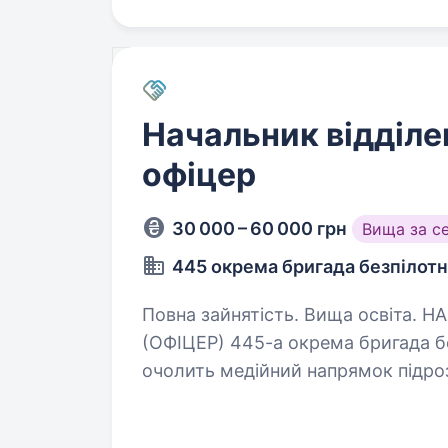
Начальник відділе
офіцер
30 000 – 60 000 грн
Вища за с
445 окрема бригада безпілот
Повна зайнятість. Вища освіта. НАЧАЛЬНИК ВІДДІЛЕННЯ КОМУНІКАЦІЇ
(ОФІЦЕР) 445-а окрема бригада безпілотних с
очолить медійний напрямок підроз
крізь фото, відео та тексти. Обов’