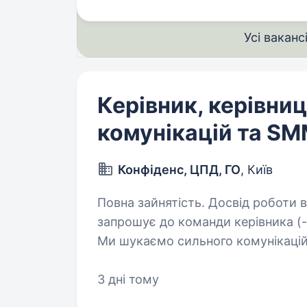
Усі ваканс
Керівник, керівниц
комунікацій та S
Конфіденс, ЦПД, ГО
, Київ
Повна зайнятість. Досвід роботи від 2 років. ГО «
запрошує до команди керівника (-
Ми шукаємо сильного комунікаційн
будувати бренд організації, кер
3 дні тому