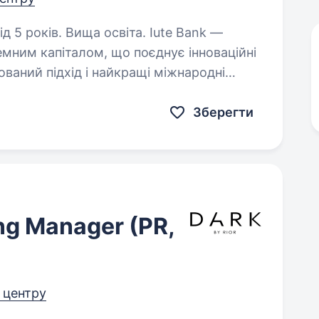
ків. Вища освіта. Iute Bank —
емним капіталом, що поєднує інноваційні
тований підхід і найкращі міжнародні
сучасний банківський досвід,…
Зберегти
ng Manager (PR,
д центру