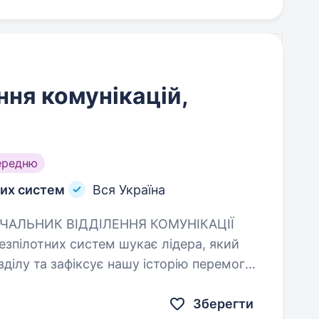
ння комунікацій,
ередню
них систем
Вся Україна
истем шукає лідера, який
ділу та зафіксує нашу історію перемоги
язки:…
Зберегти