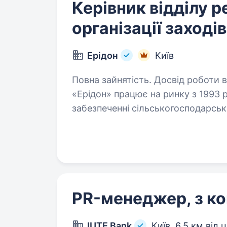
Керівник відділу р
організації заходів
Ерідон
Київ
Повна зайнятість. Досвід роботи від 2 р
«Ерідон» працює на ринку з 1993 
забезпеченні сільськогосподарсь
широкий асортимент продукції про
польових…
PR-менеджер, з ко
IUTE Bank
Київ,
6,5 км від 