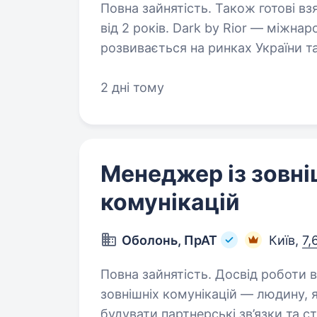
Повна зайнятість. Також готові вз
від 2 років. Dark by Rior — міжнародний beauty-бренд, який активно
розвивається на ринках України 
Senior Marketing Manager, який с
не просто організовувати…
2 дні тому
Менеджер із зовні
комунікацій
Оболонь, ПрАТ
Київ,
7,
Повна зайнятість. Досвід роботи від 1 року. Шукаєм
зовнішніх комунікацій — людину, я
будувати партнерські зв’язки та с