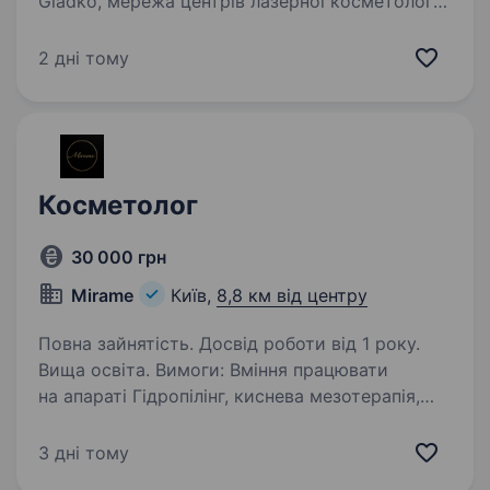
Gladko, мережа центрів лазерної косметології,
яка вже понад 5 років дарує красу і
впевненість своїм клієнтам. Якщо ти прагнеш
2 дні тому
працювати в динамічній сфері краси, любиш
допомагати людям почуватися…
Косметолог
30 000 грн
Mirame
Київ,
8,8 км від центру
Повна зайнятість. Досвід роботи від 1 року.
Вища освіта. Вимоги: Вміння працювати
на апараті Гідропілінг, киснева мезотерапія,
RF-ліфтинг, ультрозвукова терапія,
мікроструми з ролековим масажем,
3 дні тому
мікроструми, кріотерапія, маски під тип шкіри