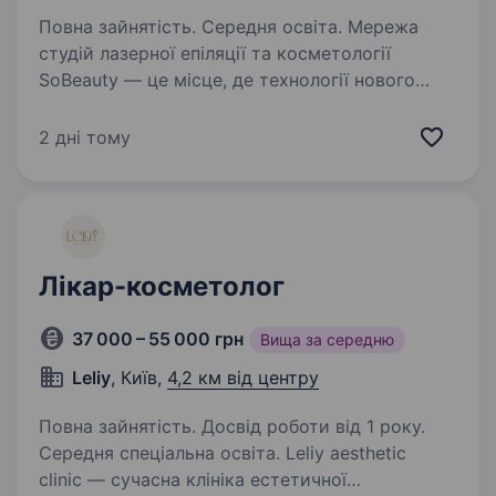
Повна зайнятість. Середня освіта. Мережа
студій лазерної епіляції та косметології
SoBeauty — це місце, де технології нового
покоління поєднуються з турботою про красу
та комфорт кожного клієнта. Ми маємо
2 дні тому
найбільший парк лазерів Asclepion (Німеччина)
…
Лікар-косметолог
37 000 – 55 000 грн
Вища за середню
Leliy
, Київ,
4,2 км від центру
Повна зайнятість. Досвід роботи від 1 року.
Середня спеціальна освіта. Leliy aesthetic
clinic — сучасна клініка естетичної