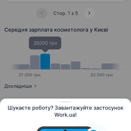
обличчя, дарсонвалізація…
Стор. 1 з 5
Середня зарплата косметолога
у Києві
35000 грн
27 000 грн
62 000 грн
Докладніше
Шукаєте роботу? Завантажуйте застосунок
Work.ua!
Українська