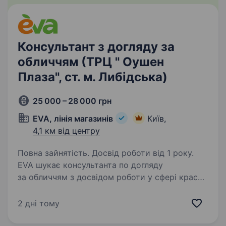
Консультант з догляду за
обличчям (ТРЦ " Оушен
Плаза", ст. м. Либідська)
25 000 – 28 000 грн
EVA, лінія магазинів
Київ,
4,1 км від центру
Повна зайнятість. Досвід роботи від 1 року.
EVA шукає консультанта по догляду
за обличчям з досвідом роботи у сфері краси!
Вмієш розповісти по догляду краще за інших?
Чекаємо в команді EVAfamily! Вимоги: Досвід
2 дні тому
роботи на посаді консультанта у сфері краси…