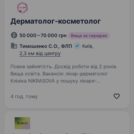
Дерматолог-косметолог
50 000 – 70 000 грн
Вища за середню
Тимошенко С.О., ФЛП
Київ,
2,3 км від центру
Повна зайнятість. Досвід роботи від 2 років.
Вища освіта. Вакансія: лікар-дерматолог
Клініка NIKRASOVA у пошуку лікаря-
дерматолога з вищою медичною освітою
та чинним сертифікатом спеціаліста
4 год. тому
з дерматології. Розглядаємо виключно
кандидатів, які відповідають цим вимогам…