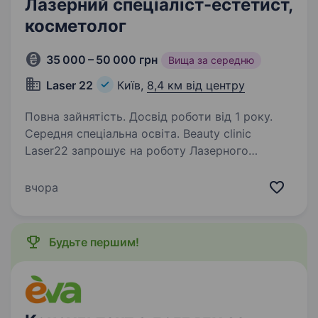
Лазерний спеціаліст-естетист,
косметолог
35 000 – 50 000 грн
Вища за середню
Laser 22
Київ,
8,4 км від центру
Повна зайнятість. Досвід роботи від 1 року.
Середня спеціальна освіта. Beauty clinic
Laser22 запрошує на роботу Лазерного
спеціаліста-естетиста, косметолога. Наші
клініки надають послуги з апаратної, класичної
вчора
та ін'єкційної косметології, естетиці по тілу.
Маємо ліцензію МОЗ. Наявність…
Будьте першим!