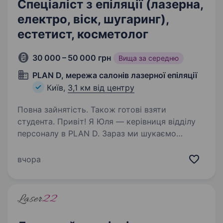
Спеціаліст з епіляції (лазерна,
електро, віск, шугаринг),
естетист, косметолог
30 000 – 50 000 грн
Вища за середню
PLAN D, мережа салонів лазерної епіляції
Київ,
3,1 км від центру
Повна зайнятість. Також готові взяти
студента. Привіт! Я Юля — керівниця відділу
персоналу в PLAN D. Зараз ми шукаємо
у команду естетистів по тілу, лазерних
спеціалістів або тих, хто хоче ними стати.
вчора
Зробила цей опис максимально детальним,
аби ти зрозуміла,…