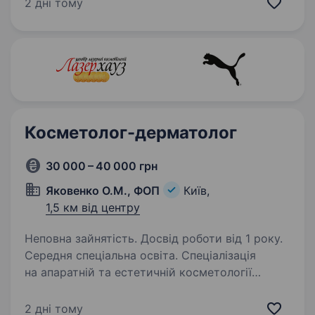
Ми пропонуємо можливість професійного
2 дні тому
зростання, розширення навичок, знань в сфері
beauty. Твоєю роботою буде допомога…
Косметолог-дерматолог
30 000 – 40 000 грн
Яковенко О.М., ФОП
Київ,
1,5 км від центру
Неповна зайнятість. Досвід роботи від 1 року.
Середня спеціальна освіта. Спеціалізація
на апаратній та естетичній косметології
в центрі Києві. Якщо Ви косметолог або
косметолог-дерматолог, який цінує
2 дні тому