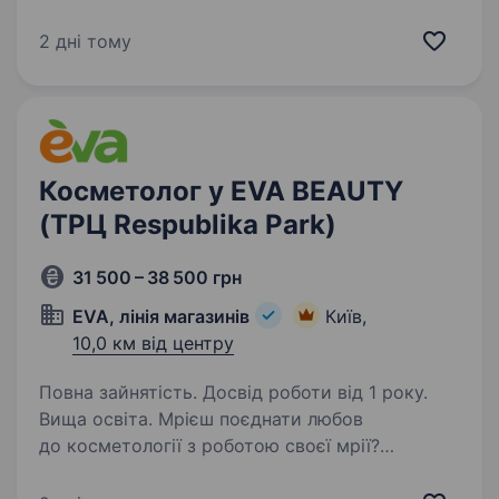
косметології на Печерську.
Ми спеціалізуємося на високоефективній
2 дні тому
апаратній корекції фігури та професійному
догляді за шкірою. Ми не працюємо на
«потоці» та не маскуємо…
Косметолог у EVA BEAUTY
(ТРЦ Respublika Park)
31 500 – 38 500 грн
EVA, лінія магазинів
Київ,
10,0 км від центру
Повна зайнятість. Досвід роботи від 1 року.
Вища освіта. Мрієш поєднати любов
до косметології з роботою своєї мрії?
Приєднуйся до команди EVA BEAUTY!