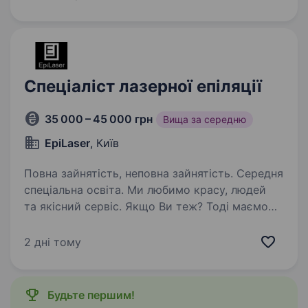
професійний розвиток, уважний до потреб
клієнтів і прагне створювати красу
та здоров’я,…
Спеціаліст лазерної епіляції
35 000 – 45 000 грн
Вища за середню
EpiLaser
, Київ
Повна зайнятість, неповна зайнятість. Середня
спеціальна освіта. Ми любимо красу, людей
та якісний сервіс. Якщо Ви теж? Тоді маємо
для Вас ідеальну роботу — в київській мережі
студій лазерної епіляції EpiLaser відкрито
2 дні тому
вакансію спеціаліста лазерної епіляції. Чого
ми очікуємо…
Будьте першим!