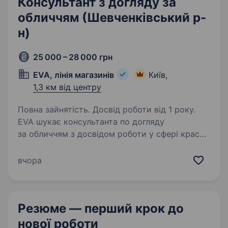
Консультант з догляду за
обличчям (Шевченківський р-
н)
25 000 – 28 000 грн
EVA, лінія магазинів
Київ,
1,3 км від центру
Повна зайнятість. Досвід роботи від 1 року.
EVA шукає консультанта по догляду
за обличчям з досвідом роботи у сфері краси!
Вмієш розповісти по догляду краще за інших?
Чекаємо в команді EVAfamily! Вимоги: Досвід
вчора
роботи на посаді консультанта у сфері краси…
Резюме — перший крок
до
нової роботи