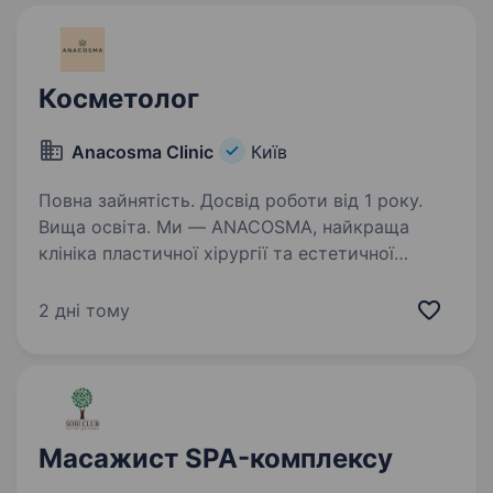
Косметолог
Anacosma Clinic
Київ
Повна зайнятість. Досвід роботи від 1 року.
Вища освіта. Ми — ANACOSMA, найкраща
клініка пластичної хірургії та естетичної
медицини преміального сегменту. Клієнти
обирають нас за перфективний сервіс
2 дні тому
та турботу і очікують від нас саме такого
ставлення. По всій Україні,…
Масажист SPA-комплексу