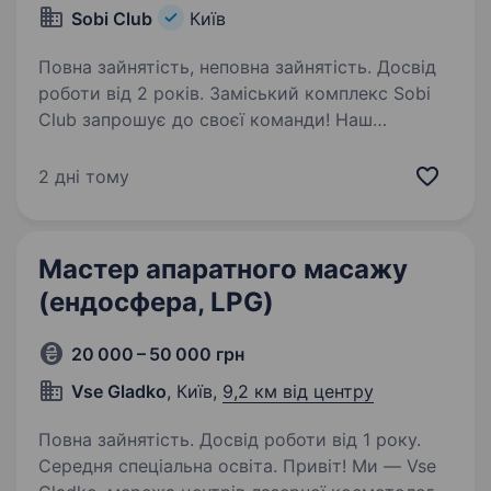
Sobi Сlub
Київ
Повна зайнятість, неповна зайнятість. Досвід
роботи від 2 років. Заміський комплекс Sobi
Club запрошує до своєї команди! Наш
заміський комплекс знаходиться
у Вишгородському районі 15 хв. від Києва, у
2 дні тому
бік с. Хотянівка Умови: Графік роботи: з 9:00
до 21:00 Оплата: ставка+27−37%…
Мастер апаратного масажу
(ендосфера, LPG)
20 000 – 50 000 грн
Vse Gladko
, Київ,
9,2 км від центру
Повна зайнятість. Досвід роботи від 1 року.
Середня спеціальна освіта. Привіт! Ми — Vse