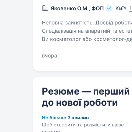
Яковенко О.М., ФОП
Київ,
1
Неповна зайнятість. Досвід роботи
Спеціалізація на апаратній та есте
Ви косметолог або косметолог-де
розвиток, уважний до потреб кліє
та здоров’я,…
вчора
Резюме — перший
до нової роботи
Не більше 3 хвилин
Щоб створити та розмістити ваше
резюме.