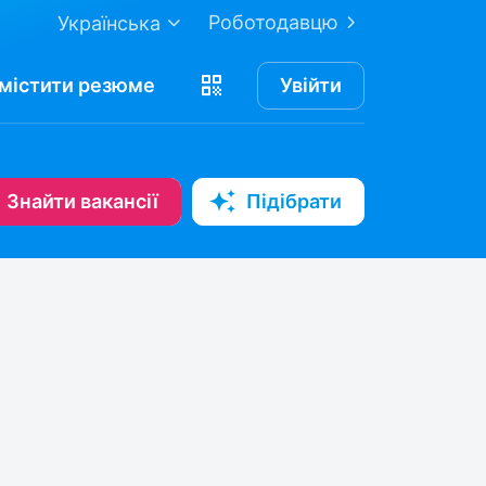
Роботодавцю
Українська
містити
резюме
Увійти
Знайти вакансії
Підібрати