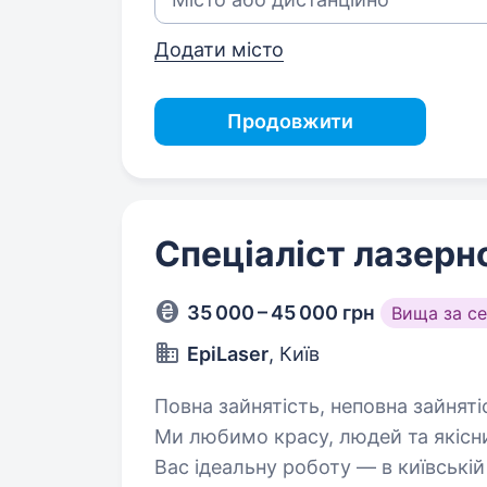
Додати місто
Продовжити
Спеціаліст лазерно
35 000 – 45 000 грн
Вища за с
EpiLaser
, Київ
Повна зайнятість, неповна зайняті
Ми любимо красу, людей та якісн
Вас ідеальну роботу — в київській 