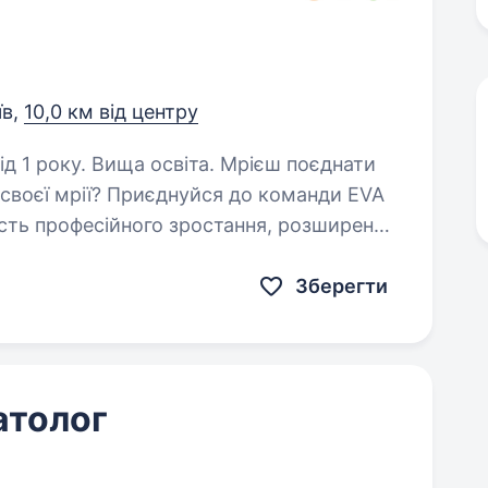
їв,
10,0 км від центру
. Вища освіта. Мрієш поєднати
своєї мрії? Приєднуйся до команди EVA
ть професійного зростання, розширення
воєю роботою буде допомога…
Зберегти
атолог