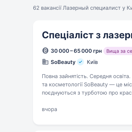
62 вакансії
Лазерный специалист у Ки
Спеціаліст з лазерн
30 000 – 65 000 грн
Вища за с
SoBeauty
Київ
Повна зайнятість. Середня освіта. Мережа студій лазерної епіляції
та косметології SoBeauty — це міс
поєднуються з турботою про крас
найбільший парк лазерів Asclepio
вчора