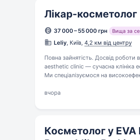
Лікар-косметолог
37 000 – 55 000 грн
Вища за с
Leliy
, Київ,
4,2 км від центру
Повна зайнятість. Досвід роботи від 
aesthetic clinic — сучасна клініка
Ми спеціалізуємося на високоефек
та професійному догляді за шкіро
та не маскуємо…
вчора
Косметолог у EVA