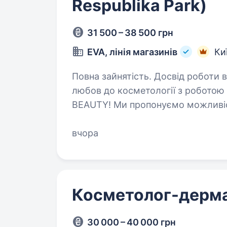
Respublika Park)
31 500 – 38 500 грн
EVA, лінія магазинів
Ки
Повна зайнятість. Досвід роботи від 1 року
любов до косметології з роботою 
BEAUTY! Ми пропонуємо можливіс
навичок, знань в сфері beauty. Т
вчора
Косметолог-дерм
30 000 – 40 000 грн