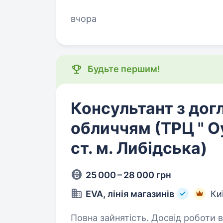
відкрито вакансію спеціаліста лаз
вчора
Будьте першим!
Консультант з дог
обличчям (ТРЦ " О
ст. м. Либідська)
25 000 – 28 000 грн
EVA, лінія магазинів
Ки
Повна зайнятість. Досвід роботи від 1 року. EVA шук