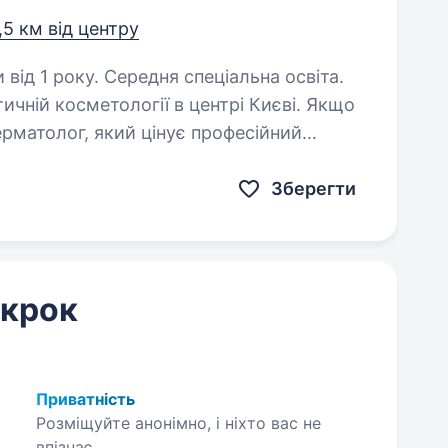
,5 км від центру
 від 1 року. Середня спеціальна освіта.
тичній косметології в центрі Києві. Якщо
рматолог, який цінує професійний
нтів і прагне створювати красу
Зберегти
 крок
Приватність
Розміщуйте анонімно, і ніхто вас не
впізнає.