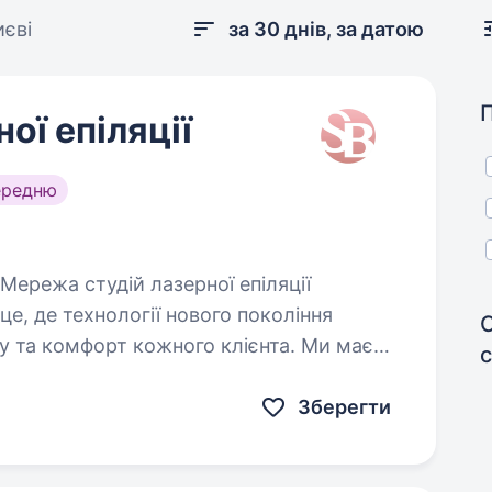
єві
за 30 днів, за датою
ої епіляції
ередню
це, де технології нового покоління
у та комфорт кожного клієнта. Ми маємо
n (Німеччина)…
Зберегти