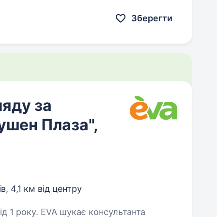
ерної епіляції. Чого ми очікуємо…
Зберегти
ляду за
ушен Плаза",
їв,
4,1 км від центру
ає консультанта