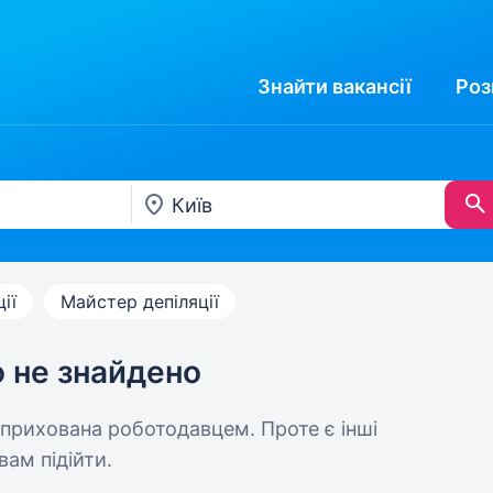
Знайти
вакансії
Роз
ії
Майстер депіляції
ю не знайдено
 прихована роботодавцем. Проте є інші
вам підійти.