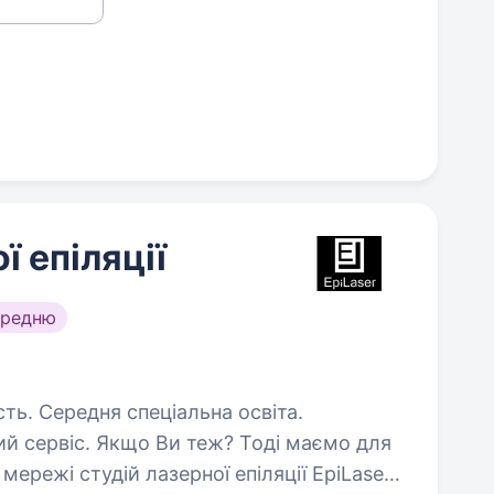
ї епіляції
ередню
сть. Середня спеціальна освіта.
ий сервіс. Якщо Ви теж? Тоді маємо для
мережі студій лазерної епіляції EpiLaser