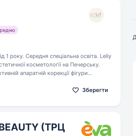
ередню
Д
1 року. Середня спеціальна освіта. Leliy
 естетичної косметології на Печерську.
тивній апаратній корекції фігури
ю. Ми не працюємо на «потоці»
Зберегти
 BEAUTY (ТРЦ