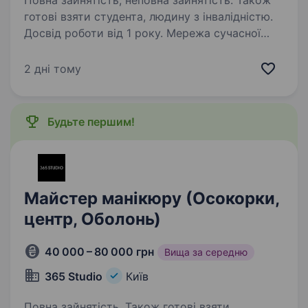
Повна зайнятість, неповна зайнятість. Також
готові взяти студента, людину з інвалідністю.
Досвід роботи від 1 року. Мережа сучасної
студії краси Be Beauty шукає майстрів
манікюру, які люблять свою справу, вміють
2 дні тому
працювати з душею, заряджають позитивом і
дарують клієнтам не лише ідеальні нігті,
а й чудовий настрій! Графік роботи…
Будьте першим!
Майстер манікюру (Осокорки,
центр, Оболонь)
40 000 – 80 000 грн
Вища за середню
365 Studio
Київ
Повна зайнятість. Також готові взяти