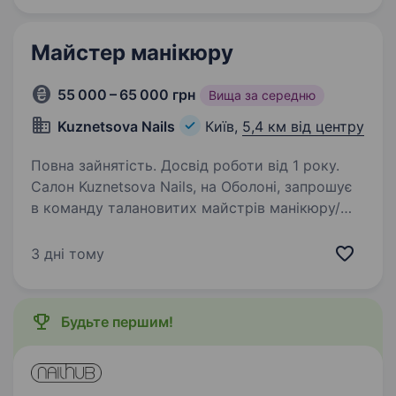
Beauty Space Знаходимося в 7-ми хвилинах
від метро Нивки Шукаємо майстрів…
Майстер манікюру
55 000 – 65 000 грн
Вища за середню
Kuznetsova Nails
Київ,
5,4 км від центру
Повна зайнятість. Досвід роботи від 1 року.
Салон Kuznetsova Nails, на Оболоні, запрошує
в команду талановитих майстрів манікюру/
педикюру) Ми пропонуємо: комфортне робоче
місце з усім необхідним обладнанням;
3 дні тому
просторна кімната відпочинку,
а не комірчина…
Будьте першим!