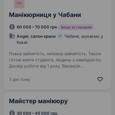
Манікюрниця у Чабани
60 000 – 70 000 грн
Вища за середню
Angel, салон краси
Чабани, шукаємо у
Києві
Повна зайнятість, неповна зайнятість. Також
готові взяти студента, людину з інвалідністю.
Досвід роботи від 1 року. Вакансія:
Манікюрниця Салон краси «Angel» шукає
відповідальну та талановиту манікюрницю
3 дні тому
для. Ми цінуємо професіоналізм і творчий
підхід до роботи. Вимоги: Досвід роботи
на аналогічній посаді від 2 років; Вміння…
Майстер манікюру
30 000 – 45 000 грн