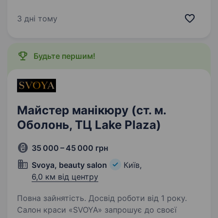
Новий салон, якісне обладнення, є кімната для
обідів, мікрохвильовка, чайник, графік роботи
3 дні тому
під запис,…
Будьте першим!
Майстер манікюру (ст. м.
Оболонь, ТЦ Lake Plaza)
35 000 – 45 000 грн
Svoya, beauty salon
Київ,
6,0 км від центру
Повна зайнятість. Досвід роботи від 1 року.
Салон краси «SVOYA» запрошує до своєї