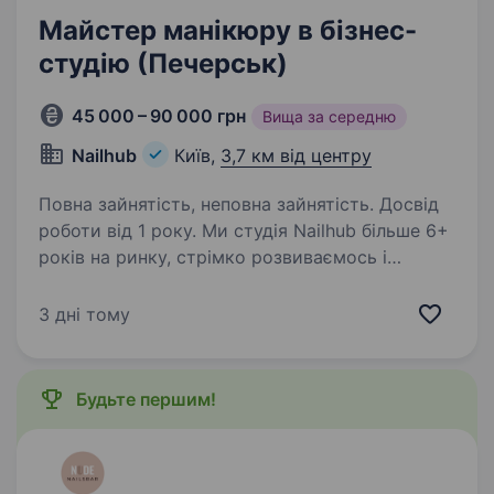
Майстер манікюру в бізнес-
студію (Печерськ)
45 000 – 90 000 грн
Вища за середню
Nailhub
Київ,
3,7 км від центру
Повна зайнятість, неповна зайнятість. Досвід
роботи від 1 року. Ми студія Nailhub більше 6+
років на ринку, стрімко розвиваємось і
шукаємо в команду талановитих
та професійних майстрів нігтьової естетики!
3 дні тому
Ми надаємо комфортні умови роботи,
матеріали та фрейзери! Розташування…
Будьте першим!