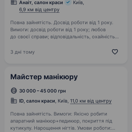
Анаіт, салон краси
Київ,
6,9 км від центру
Повна зайнятість. Досвід роботи від 1 року.
Вимоги: досвід роботи від 1 року; любов
до своєї справи; відповідальність, охайність
та привітність. Умови роботи: договірний
графік; комфортне робоче місце; дружній
3 дні тому
колектив; салон за 15−20 хвилин…
Майстер манікюру
30 000 – 45 000 грн
ID, салон краси
, Київ,
11,0 км від центру
Повна зайнятість. Вимоги: Якісно робити
апаратний манікюр+педикюр, покриття під
кутикулу. Нарощення нігтів. Умови роботи: