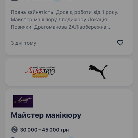
Повна зайнятість. Досвід роботи від 1 року.
Майстер манікюру / педикюру Локація:
Позняки, Драгоманова 2АЛівобережна,
ЖК Галактика, Сверстюка 6Виноградар,
ЖК Варшавський, О.Олеся 4аMakemeWOW —
3 дні тому
мережа салонів краси з повним спектром
б’юті-послуг, яка вже 11років…
Майстер манікюру
30 000 – 45 000 грн