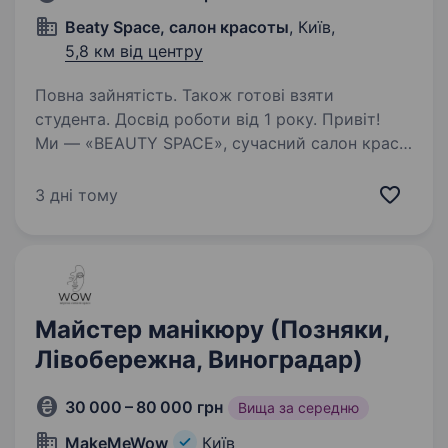
Beaty Space, салон красоты
, Київ,
5,8 км від центру
Повна зайнятість. Також готові взяти
студента. Досвід роботи від 1 року. Привіт!
Ми — «BEAUTY SPACE», сучасний салон краси
в Києві, де кожен клієнт відчуває себе
особливим. Наша команда створює не просто
3 дні тому
стильний образ, а дарує впевненість і гарний
настрій. Якщо ти — майстер манікюру…
Майстер манікюру (Позняки,
Лівобережна, Виноградар)
30 000 – 80 000 грн
Вища за середню
MakeMeWow
Київ