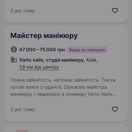
майстер манікюру м. Київ, метро
Академмістечко, вул. Миколи Ушакова, 1В
3 дні тому
Салон краси Pastel шукає майтрів всіх
категорій. Платимо відсоток від прайсу
на послуги, згідно…
Майстер манікюру
47 000 – 75 000 грн
Вища за середню
Varto nails, студія манікюру
, Київ,
7,8 км від центру
Повна зайнятість, неповна зайнятість. Також
готові взяти студента. Шукаємо майстра
манікюру / педикюру в команду Varto Nails
Якщо ти хочеш не просто «сидіти без
записів», а реально заробляти, рости
3 дні тому
та працювати в сильній команді — тобі до нас
Локація: ЖК Ліко-Град вул. Степана…