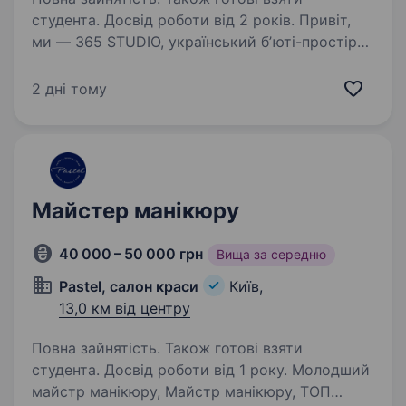
студента. Досвід роботи від 2 років. Привіт,
ми — 365 STUDIO, український бʼюті-простір
нового покоління. Понад 6 років
ми створюємо не просто салони краси,
2 дні тому
а свідомий well-being простір, де послуги
спрямовані не лише на зовнішність, а й на
внутрішній…
Майстер манікюру
40 000 – 50 000 грн
Вища за середню
Pastel, салон краси
Київ,
13,0 км від центру
Повна зайнятість. Також готові взяти
студента. Досвід роботи від 1 року. Молодший
майстр манікюру, Майстр манікюру, ТОП