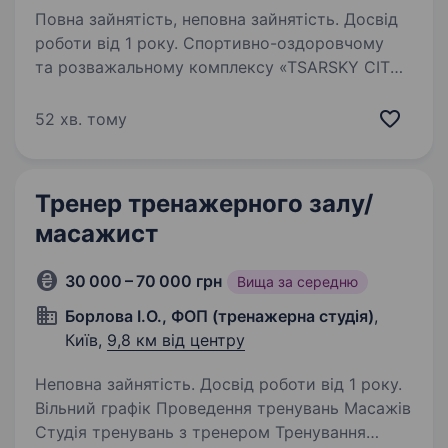
Повна зайнятість, неповна зайнятість. Досвід
роботи від 1 року. Спортивно-оздоровчому
та розважальному комплексу «TSARSKY CITY
RESORT», потрібна Масажист, естетист по тілу,
банщица. Вимоги: Володіння техніками
52 хв. тому
процедур у банному комплексі (пропарка
віником, пілінг, пінний…
Тренер тренажерного залу/
масажист
30 000 – 70 000 грн
Вища за середню
Борлова І.О., ФОП (тренажерна студія)
,
Київ,
9,8 км від центру
Неповна зайнятість. Досвід роботи від 1 року.
Вільний графік Проведення тренувань Масажів
Студія тренувань з тренером Тренування