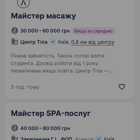
Майстер масажу
30 000 – 60 000 грн
Вища за середню
Центр Тіла
Київ,
0,8 км від центру
Повна зайнятість. Також готові взяти
студента. Досвід роботи від 1 року.
Незакінчена вища освіта. Центр Тіла —
масажний простір із власною школою
та авторськими техніками. Ми змінили
5 год. тому
культуру масажу в Черкасах, у лютому
відкрились у Києві. Команда вже є, клієнтів
стає більше — тому шукаємо майстрів, які
Майстер SPA-послуг
розділяють…
40 000 – 80 000 грн
Закирнична Г.І., ФОП
, Агенція
Київ