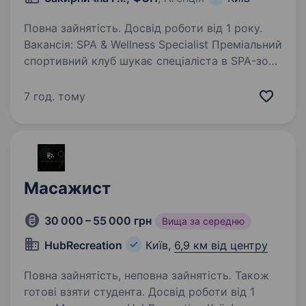
Повна зайнятість. Досвід роботи від 1 року.
Вакансія: SPA & Wellness Specialist Преміальний
спортивний клуб шукає спеціаліста в SPA-зону
для надання wellness та релакс-послуг гостям
клубу. Обов’язки: • проведення SPA-процедур;
7 год. тому
• обгортання, доглядові…
Масажист
30 000 – 55 000 грн
Вища за середню
HubRecreation
Київ,
6,9 км від центру
Повна зайнятість, неповна зайнятість. Також
готові взяти студента. Досвід роботи від 1