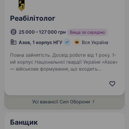
Реабілітолог
25 000 – 127 000 грн
Вища за середню
Азов, 1 корпус НГУ
Вся Україна
Повна зайнятість. Досвід роботи від 1 року. 1-
ий корпус Національної гвардії України «Азов»
— військове формування, що входить
до складу НГУ. Підрозділ збирає команду
вмотивованих фахівців, які готові бути
прикладом та працювати разом на перемогу.
Реабілітолог —…
Усі вакансії Сил
Оборони
Банщик