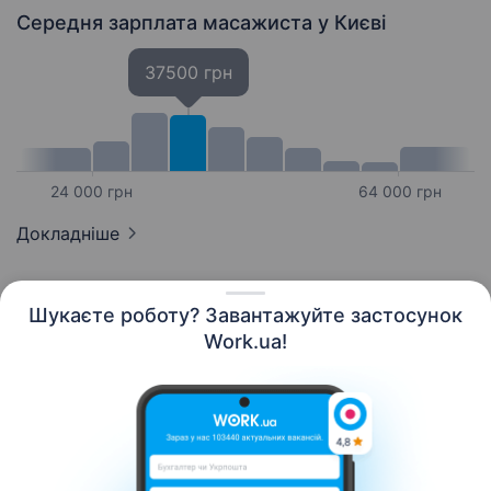
Середня зарплата масажиста
у Києві
37500 грн
24 000 грн
64 000 грн
Докладніше
Шукаєте роботу? Завантажуйте застосунок
Work.ua!
Українська