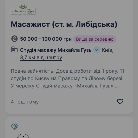
Масажист (ст. м. Либідська)
50 000 – 100 000 грн
Вища за середню
Студія масажу Михайла Гузь
Київ,
3,7 км від центру
Повна зайнятість. Досвід роботи від 1 року. 11
студій по Києву на Правому та Лівому березі.
У мережу Студій масажу «Михайла Гузь»
потрібні масажисти. З медичною освітою
Освітою фізичної реабілітації Або професійні
4 год. тому
спортсмени у минулому Заробітна плата…