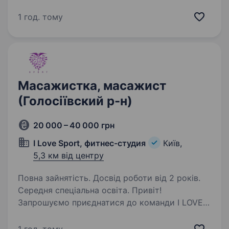
проводить набір на посаду спеціаліст
з лазерної епіляції, естетист, косметолог по
1 год. тому
тілу з вищою або середньою медичною
освітою (інтернатура теж підходить)…
Масажистка, масажист
(Голосіївский р-н)
20 000 – 40 000 грн
I Love Sport, фитнес-студия
Київ,
5,3 км від центру
Повна зайнятість. Досвід роботи від 2 років.
Середня спеціальна освіта. Привіт!
Запрошуємо приєднатися до команди I LOVE
SPORT — професійної студії фітнесу
та здорового способу життя в Голосіївському