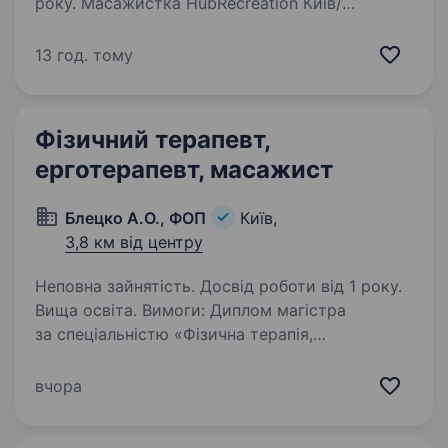
року. Масажистка HubRecreation Київ/
Голосіївський район
instagram.com/hub.recreation Заробітна плата:
13 год. тому
30 000−55 000 грн (% від послуг) Місто: Київ
(Голосіївський район, жк Світлопарк)
Зайнятість: Повна або часткова…
Фізичний терапевт,
ерготерапевт, масажист
Блецко А.О., ФОП
Київ,
3,8 км від центру
Неповна зайнятість. Досвід роботи від 1 року.
Вища освіта. Вимоги: Диплом магістра
за спеціальністю «Фізична терапія,
ерготерапія» згідно з вимогами МОЗ та МОН.
Бажано мати ФОП. Досвід роботи від 1 року.
вчора
Для масажиста: знання анатомії, фізіології.
Наявність курсів з підвищення…