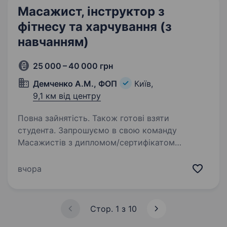
Масажист, інструктор з
фітнесу та харчування (з
навчанням)
25 000 – 40 000 грн
Демченко А.М., ФОП
Київ,
9,1 км від центру
Повна зайнятість. Також готові взяти
студента. Запрошуємо в свою команду
Масажистів з дипломом/сертифікатом
на вакансію Тренер-масажист у фітнес для
жінок. Навчаємо тренуванням на безпечних
вчора
гідравлічних тренажерів та супроводу
з харчування. Наш фітнес клуб…
Стор. 1 з 10