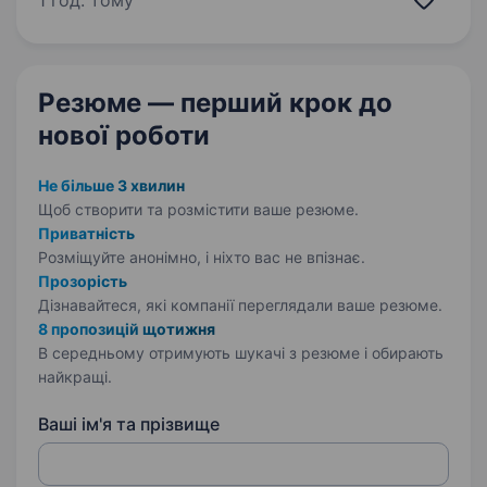
1 год. тому
районі Києва. Ми шукаємо досвідченого
масажиста, який любить свою справу і хоче
допомагати…
Резюме — перший крок
до
нової роботи
Не більше 3 хвилин
Щоб створити та розмістити ваше
резюме.
Приватність
Розміщуйте анонімно, і ніхто вас не впізнає.
Прозорість
Дізнавайтеся, які компанії переглядали ваше резюме.
8 пропозицій щотижня
В середньому отримують шукачі з резюме і обирають
найкращі.
Ваші ім'я та прізвище