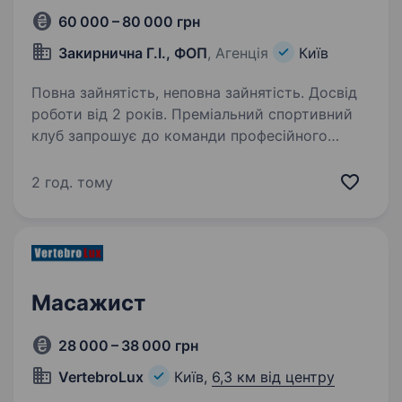
60 000 – 80 000 грн
Закирнична Г.І., ФОП
, Агенція
Київ
Повна зайнятість, неповна зайнятість. Досвід
роботи від 2 років. Преміальний спортивний
клуб запрошує до команди професійного
банщика, який вміє створювати для гостей
атмосферу відпочинку, відновлення
2 год. тому
та високого рівня сервісу. Основні обов’язки:
Проведення банних ритуалів та процедур…
Масажист
28 000 – 38 000 грн
VertebroLux
Київ,
6,3 км від центру