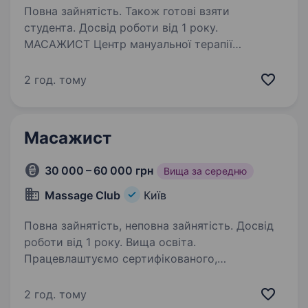
Повна зайнятість. Також готові взяти
студента. Досвід роботи від 1 року.
МАСАЖИСТ Центр мануальної терапії
та масажу Vertebrolux запрошує до своєї
команди масажиста! Якщо ви любите свою
2 год. тому
справу, прагнете професійного розвитку
та хочете працювати в дружньому колективі
— будемо раді знайомству…
Масажист
30 000 – 60 000 грн
Вища за середню
Massage Club
Київ
Повна зайнятість, неповна зайнятість. Досвід
роботи від 1 року. Вища освіта.
Працевлаштуємо сертифікованого,
відповідального та порядного майстра
масажу та СПА. Оздоровчий центр масажу
2 год. тому