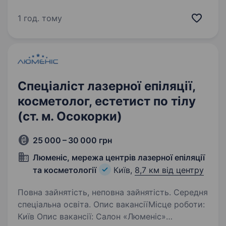
комісія 300грн/1людина Масаж 50/50
Запрошуємо тренерів та масажистів зі своїми
1 год. тому
підопічними/людьми По запитанням дзвоніть
Спеціаліст лазерної епіляції,
косметолог, естетист по тілу
(ст. м. Осокорки)
25 000 – 30 000 грн
Люменіс, мережа центрів лазерної епіляції
та косметології
Київ,
8,7 км від центру
Повна зайнятість, неповна зайнятість. Середня
спеціальна освіта. Опис вакансіїМісце роботи:
Київ Опис вакансії: Салон «Люменіс»