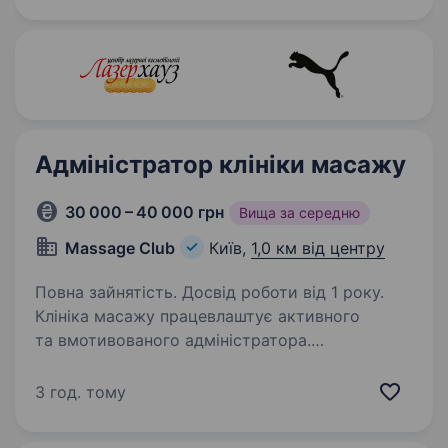
знаходяться в центрі Києва на Рейтарській.
Умови співпраці: графік понеділок, середа,
п’ятниця, неділя…
Адміністратор клініки масажу
30 000 – 40 000 грн
Вища за середню
Massage Club
Київ,
1,0 км від центру
Повна зайнятість. Досвід роботи від 1 року.
Клініка масажу працевлаштує активного
та вмотивованого адміністратора.
Ми пропонуємо цікаву роботу адміністратора
у дружньому та молодому колективі. Офіс
3 год. тому
студії знаходиться в центрі міста — метро
Золоті Ворта…