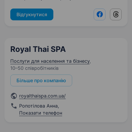
Відгукнутися
Facebook shar
Threads
Royal Thai SPA
Послуги для населення та бізнесу
,
10–50 співробітників
Більше про компанію
royalthaispa.com.ua/
Ропотілова Анна
,
Показати телефон