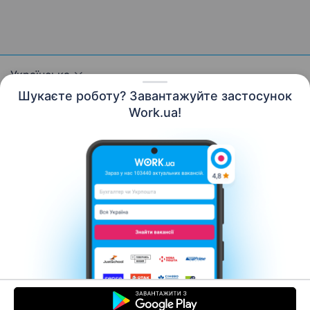
Українська
Шукаєте роботу? Завантажуйте застосунок
Work.ua!
Ресурси
Контакти
Про нас
Кар’єра
Новини Work.ua
Допомога
Умови використання
Роботодавцю
© 2006–2026 Work.ua. Сервіс пошуку роботи №1 в
Україні.