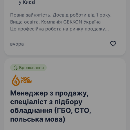
у Києві
Повна зайнятість. Досвід роботи від 1 року.
Вища освіта. Компанія GEKKON Україна
Це професійна робота на ринку продажу
та обслуговування техніки по ВСІЙ території
України Це дилер спецтехніки та єдиний
вчора
ексклюзивний представник бренду HIDROMEK,
а також представник…
Бронювання
Менеджер з продажу,
спеціаліст з підбору
обладнання (ГБО, СТО,
польська мова)