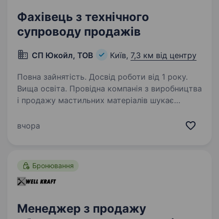
Фахівець з технічного
супроводу продажів
СП Юкойл, ТОВ
Київ,
7,3 км від центру
Повна зайнятість. Досвід роботи від 1 року.
Вища освіта. Провідна компанія з виробництва
і продажу мастильних матеріалів шукає
Фахівця з технічного супроводу продажів,
з бажанням професійно розвиватися і
вчора
працювати у сучасній компанії. Локація офісу:
Київ (Правий берег)…
Бронювання
Менеджер з продажу