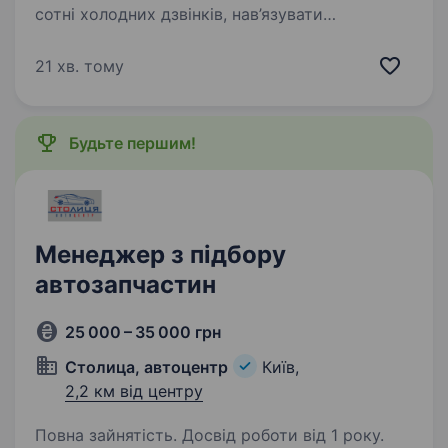
сотні холодних дзвінків, нав’язувати
незрозумілі послуги та вислуховувати негатив
від людей? Тоді запрошуємо тебе в стабільну
21 хв. тому
автомобільну компанію, яка реально
розвивається,…
Будьте першим!
Менеджер з підбору
автозапчастин
25 000 – 35 000 грн
Столица, автоцентр
Київ,
2,2 км від центру
Повна зайнятість. Досвід роботи від 1 року.