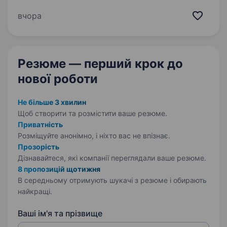
розвивається, на ринку з 2008 року і має
національну мережу офісів продажу,
вчора
розташованих у всіх обласних центрах та
містах…
Резюме — перший крок
до
нової роботи
Не більше 3 хвилин
Щоб створити та розмістити ваше
резюме.
Приватність
Розміщуйте анонімно, і ніхто вас не впізнає.
Прозорість
Дізнавайтеся, які компанії переглядали ваше резюме.
8 пропозицій щотижня
В середньому отримують шукачі з резюме і обирають
найкращі.
Ваші ім'я та прізвище