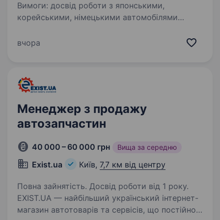
Вимоги: досвід роботи з японськими,
корейськими, німецькими автомобілями
понад 2 роки. Умови роботи: графік роботи
з 9:00 до 18:00, Сб, Нд — вихідні. офіційне
вчора
працевлаштування. Чекаємо тільки
на телефонні…
Менеджер з продажу
автозапчастин
40 000 – 60 000 грн
Вища за середню
Exist.ua
Київ,
7,7 км від центру
Повна зайнятість. Досвід роботи від 1 року.
EXIST.UA — найбільший український інтернет-
магазин автотоварів та сервісів, що постійно