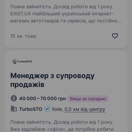
Повна зайнятість. Досвід роботи від 1 року.
EXIST.UA Найбільший український інтернет-
магазин автотоварів та сервісів, що постійно
розвивається, на ринку з 2008 року і має
національну мережу офісів продажу,
15 хв. тому
розташованих у всіх обласних центрах та
містах України…
Менеджер з супроводу
продажів
40 000 – 70 000 грн
Вища за середню
TurboSTO
Київ,
0,5 км від центру
Повна зайнятість. Досвід роботи від 1 року.
Вже задовбали «офіси», де потрібно робити