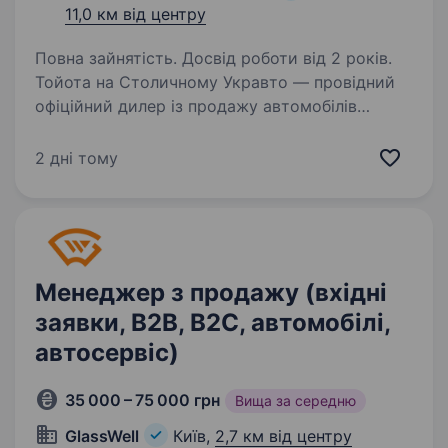
11,0 км від центру
Повна зайнятість. Досвід роботи від 2 років.
Тойота на Столичному Укравто — провідний
офіційний дилер із продажу автомобілів
в Україні, заснований 25 грудня 2008 року
у Києві. Ми динамічно розвиваємося
2 дні тому
та активно розширюємо свої можливості,
тому зараз шукаємо…
Менеджер з продажу (вхідні
заявки, В2В, В2С, автомобілі,
автосервіс)
35 000 – 75 000 грн
Вища за середню
GlassWell
Київ,
2,7 км від центру