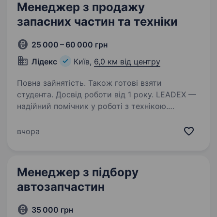
Менеджер з продажу
запасних частин та техніки
25 000 – 60 000 грн
Лідекс
Київ,
6,0 км від центру
Повна зайнятість. Також готові взяти
студента. Досвід роботи від 1 року. LEADEX —
надійний помічник у роботі з технікою.
Ми допомагаємо клієнтам прийти
до ефективного використання й оптимізації
вчора
машин у виробничих процесах! Компанію було
засновано у 2014 році й сьогодні ми одні
з найвідоміших…
Менеджер з підбору
автозапчастин
35 000 грн