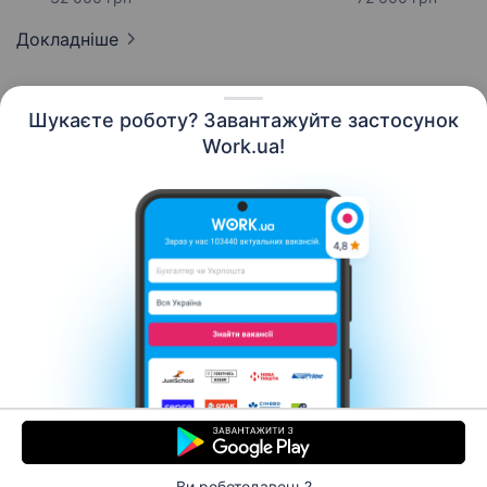
Докладніше
Шукаєте роботу? Завантажуйте застосунок
Work.ua!
Українська
Ресурси
Контакти
Про нас
Кар’єра
Новини Work.ua
Допомога
Умови використання
Роботодавцю
Ви роботодавець?