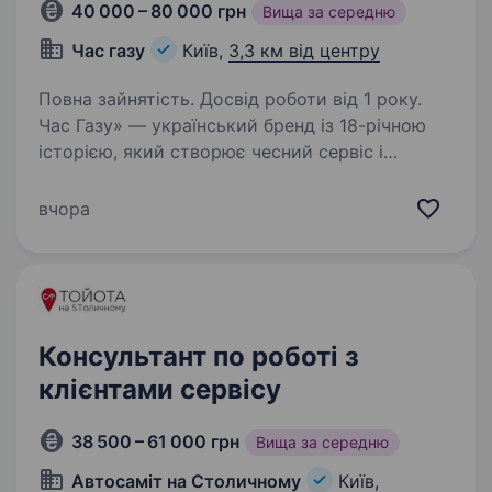
40 000 – 80 000 грн
Вища за середню
Час газу
Київ,
3,3 км від центру
Повна зайнятість. Досвід роботи від 1 року.
Час Газу» — український бренд із 18-річною
історією, який створює чесний сервіс і
допомагає водіям економити. Ми встановили
десятки тисяч ГБО по всій Україні,
вчора
обслуговуємо сотні тисяч клієнтів і щодня
доводимо:…
Консультант по роботі з
клієнтами сервісу
38 500 – 61 000 грн
Вища за середню
Автосаміт на Столичному
Київ,