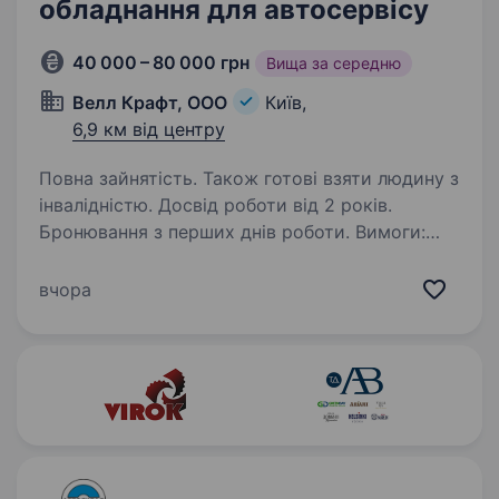
обладнання для автосервісу
40 000 – 80 000 грн
Вища за середню
Велл Крафт, ООО
Київ,
6,9 км від центру
Повна зайнятість. Також готові взяти людину з
інвалідністю. Досвід роботи від 2 років.
Бронювання з перших днів роботи. Вимоги:
Вища або середня спеціальна освіта (технічна
чи економічна).Досвід роботи у сфері B2B-
вчора
продажів (бажано — автотовари, інструменти,
обладнання) від 1 року. Знання принципів…