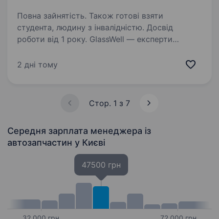
Повна зайнятість. Також готові взяти
студента, людину з інвалідністю. Досвід
роботи від 1 року. GlassWell — експерти
в сфері заміни та ремонту автоскла, тонування
автомобілів, та детейлінгу. Наша мережа вже
2 дні тому
має 3 власні СТО, та понад 100 партнерських
СТО по всій Україні! Наша місія— надавати
найкращий сервіс…
Стор. 1 з 7
Середня зарплата менеджера із
автозапчастин
у Києві
47500 грн
32 000 грн
72 000 грн