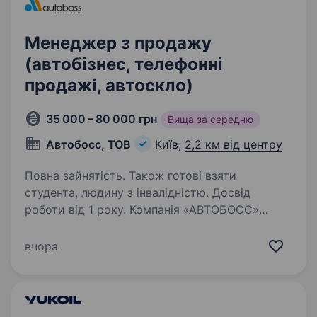
Менеджер з продажу
(автобізнес, телефонні
продажі, автоскло)
35 000 – 80 000 грн
Вища за середню
Автобосс, ТОВ
Київ,
2,2 км від центру
Повна зайнятість. Також готові взяти
студента, людину з інвалідністю. Досвід
роботи від 1 року. Компанія «АВТОБОСС»
— визнаний лідер та авторитет в галузі
автоскла, який з 2009 року імпортує в Україну
вчора
найвідоміші бренди. Серед наших клієнтів
ТОП-10 страхових компанії та майже 2000
СТО та автомагазинів по всій…