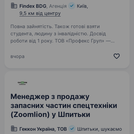
Findex BDG
, Агенція
Київ,
9,5 км від центру
Повна зайнятість. Також готові взяти
студента, людину з інвалідністю. Досвід
роботи від 1 року. ТОВ «Профекс Груп» —
один із провідних українських імпортерів
та дистриб’юторів мастильних матеріалів,
вчора
технічних рідин, автохімії, автоаксесуарів
та автозапчастин. Ми постійно розширюємо
команду та шукаємо менеджера,…
Менеджер з продажу
запасних частин спецтехніки
(Zoomlion) у Шпитьки
Геккон Україна, ТОВ
Шпитьки, шукаємо