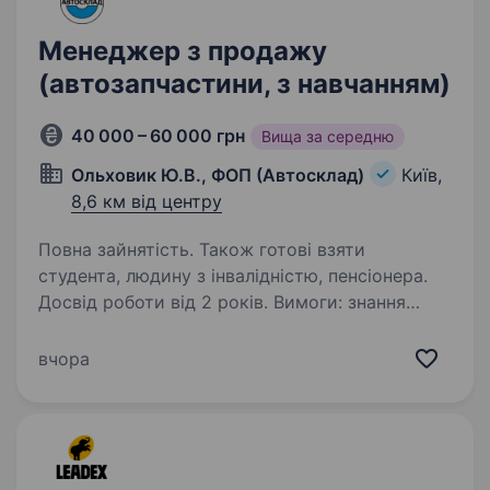
Менеджер з продажу
(автозапчастини, з навчанням)
40 000 – 60 000 грн
Вища за середню
Ольховик Ю.В., ФОП (Автосклад)
Київ,
8,6 км від центру
Повна зайнятість. Також готові взяти
студента, людину з інвалідністю, пенсіонера.
Досвід роботи від 2 років. Вимоги: знання
пристрою автомобіля, вміння працювати
з оригінальними каталогами (TecDoc), знання
вчора
1-С та MS Office, грамотна мова. Досвід
роботи від двох років, бажаний досвід у сфері
продажу автозапчастин…