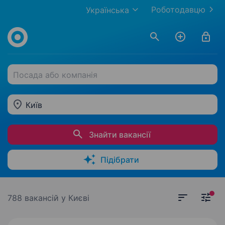
Роботодавцю
Українська
Посада або компанія
Київ
Знайти вакансії
Підібрати
788 вакансій
у Києві