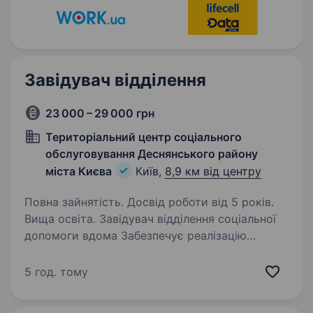
Завідувач відділення
23 000 – 29 000 грн
Територіальний центр соціального
обслуговування Деснянського району
міста Києва
Київ,
8,9 км від центру
Повна зайнятість. Досвід роботи від 5 років.
Вища освіта. Завідувач відділення соціальної
допомоги вдома Забезпечує реалізацію
завдань, покладених на відділення, організовує
його роботу, зокрема виявлення та надання
5 год. тому
особам похилого віку та особам з
інвалідністю, які перебувають…