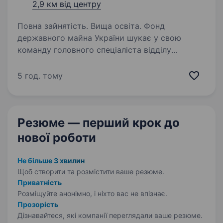
2,9 км від центру
Повна зайнятість. Вища освіта. Фонд
державного майна України шукає у свою
команду головного спеціаліста відділу
організації діяльності АТ Департаменту
корпоративних прав Що ми пропонуємо?
5 год. тому
роботу в одному з провідних державних
органів України;…
Резюме — перший крок
до
нової роботи
Не більше 3 хвилин
Щоб створити та розмістити ваше
резюме.
Приватність
Розміщуйте анонімно, і ніхто вас не впізнає.
Прозорість
Дізнавайтеся, які компанії переглядали ваше резюме.