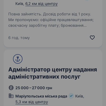
Київ,
6,2 км від центру
Повна зайнятість. Досвід роботи від 1 року.
Ми пропонуємо: офіційне працевлаштування;
своєчасну заробітну плату; бронювання
відповідно до чинного законодавства;
стабільну роботу в надійній державній
6 год. тому
установі. Основні обов’язки: монтаж, ремонт…
Адміністратор центру надання
адміністративних послуг
25 000 – 27 000 грн
Маріупольська міська рада
Київ,
5,3 км від центру