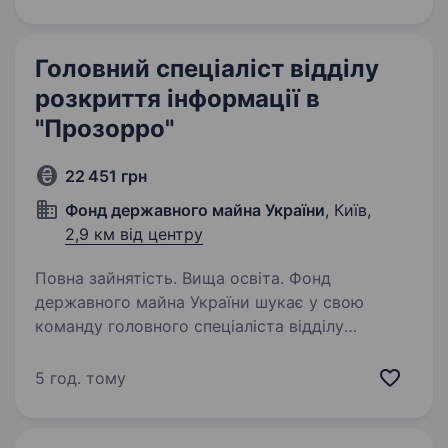
Що ми пропонуємо? роботу в одному
з провідних державних…
Головний спеціаліст відділу
розкриття інформації в
"Прозорро"
22 451 грн
Фонд державного майна України
, Київ,
2,9 км від центру
Повна зайнятість. Вища освіта. Фонд
державного майна України шукає у свою
команду головного спеціаліста відділу
розкриття інформації в Прозорро Управління
супроводження процесів приватизації
5 год. тому
Департаменту управління приватизацією
Що ми пропонуємо?…