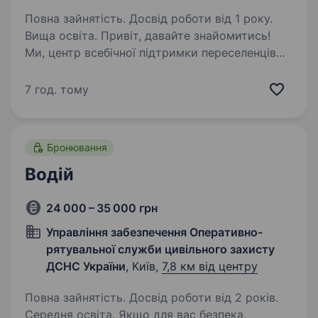
Повна зайнятість. Досвід роботи від 1 року.
Вища освіта. Привіт, давайте знайомитись!
Ми, центр всебічної підтримки переселенців
«Я — Маріуполь». Наша головна мета —
допомога на початку нового життя! Сьогодні
7 год. тому
у Вас є можливість приєднатись до нашої
команди професіоналів,…
Бронювання
Водій
24 000 – 35 000 грн
Управління забезпечення Оперативно-
рятувальної служби цивільного захисту
ДСНС України
, Київ,
7,8 км від центру
Повна зайнятість. Досвід роботи від 2 років.
Середня освіта. Якщо для вас безпека,