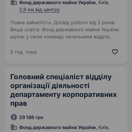
Фонд державного майна України
, Київ,
2,9 км від центру
Повна зайнятість. Досвід роботи від 2 років.
Вища освіта. Фонд державного майна України
шукає у свою команду начальника відділу
організації діяльності АТДепартаменту
корпоративних прав Що ми пропонуємо?
5 год. тому
роботу в одному з провідних державних
органів України; колектив, об'єднаний…
Головний спеціаліст відділу
організації діяльності
департаменту корпоративних
прав
29 186 грн
Фонд державного майна України
, Київ,