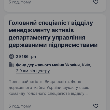
державними підприємствами
5 год. тому
Що ми пропонуємо? роботу в одному
з провідних державних органів…
Головний спеціаліст відділу
менеджменту активів
департаменту управління
державними підприємствами
29 186 грн
Фонд державного майна України
, Київ,
2,9 км від центру
Повна зайнятість. Вища освіта. Фонд
державного майна України шукає у свою
команду головного спеціаліста відділу
менеджменту активів ДП Департаменту
управління державними підприємствами
5 год. тому