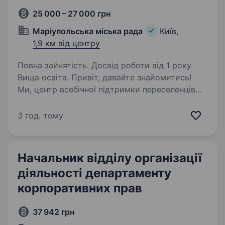
25 000 – 27 000 грн
Маріупольська міська рада
Київ,
1,9 км від центру
Повна зайнятість. Досвід роботи від 1 року.
Вища освіта. Привіт, давайте знайомитись!
Ми, центр всебічної підтримки переселенців
«Я — Маріуполь». Наша головна мета —
допомога на початку нового життя! Сьогодні
3 год. тому
у Вас є можливість приєднатись до нашої
команди професіоналів,…
Начальник відділу організації
діяльності департаменту
корпоративних прав
37 942 грн