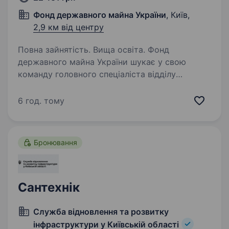
Фонд державного майна України
, Київ,
2,9 км від центру
Повна зайнятість. Вища освіта. Фонд
державного майна України шукає у свою
команду головного спеціаліста відділу
експертизи договорів та установчих
документів Управління представництва
6 год. тому
інтересів Фонду Юридичного департаменту
Що ми пропонуємо?…
Бронювання
Сантехнік
Служба відновлення та розвитку
інфраструктури у Київській області