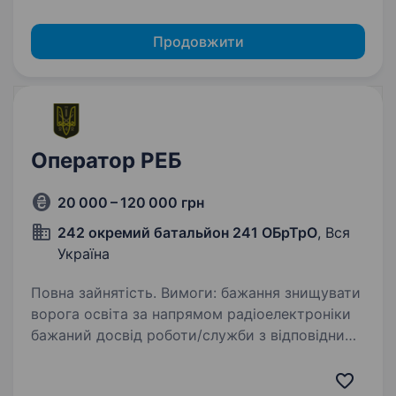
Продовжити
Оператор РЕБ
20 000 – 120 000 грн
242 окремий батальйон 241 ОБрТрО
, Вся
Україна
Повна зайнятість. Вимоги: бажання знищувати
ворога освіта за напрямом радіоелектроніки
бажаний досвід роботи/служби з відповідними
технічними засобами буде перевагою вміння
швидко адаптуватися до динамічних змін під