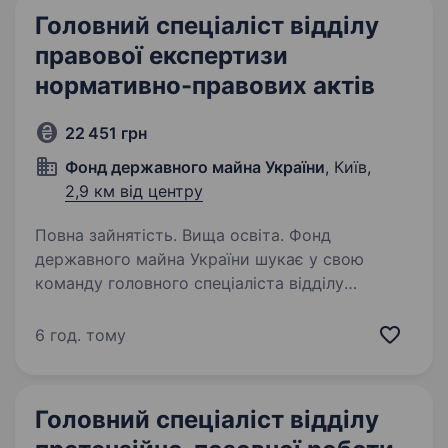
Головний спеціаліст відділу
правової експертизи
нормативно-правових актів
22 451 грн
Фонд державного майна України
, Київ,
2,9 км від центру
Повна зайнятість. Вища освіта. Фонд
державного майна України шукає у свою
команду головного спеціаліста відділу
правової експертизи нормативно-правових
актів Управління правового забезпечення
6 год. тому
Юридичного департаменту
Що ми пропонуємо? роботу…
Головний спеціаліст відділу