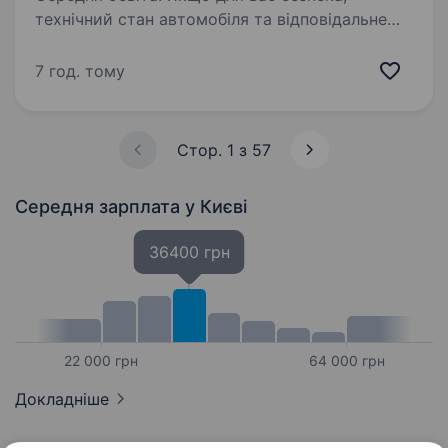
технічний стан автомобіля та відповідальне
ставлення до роботи — пріоритет, будемо раді
бачити вас у нашій команді. Запрошуємо
7 год. тому
до команди відповідального,
дисциплінованого та досвідченого водія,…
Стор. 1 з 57
Середня зарплата
у Києві
36400 грн
22 000 грн
64 000 грн
Докладніше