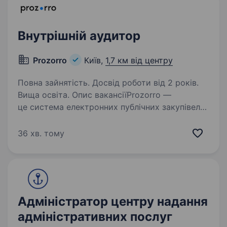
Внутрішній аудитор
Prozorro
Київ,
1,7 км від центру
Повна зайнятість. Досвід роботи від 2 років.
Вища освіта. Опис вакансіїProzorro —
це система електронних публічних закупівель,
що прийшла на зміну паперовим тендерам.
«Всі бачать все» — наш основний принцип.
36 хв. тому
Завдяки реформі всі державні закупівлі були
переведені в онлайн…
Адміністратор центру надання
адміністративних послуг