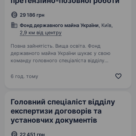
претензійно-позовної роботи
29 186 грн
Фонд державного майна України
, Київ,
2,9 км від центру
Повна зайнятість. Вища освіта. Фонд
державного майна України шукає у свою
команду головного спеціаліста відділу
претензійно-позовної роботи Управління
представництва інтересів Фонду Юридичного
6 год. тому
департаменту Що ми пропонуємо? роботу
в одному…
Головний спеціаліст відділу
експертизи договорів та
установчих документів
22 451 грн