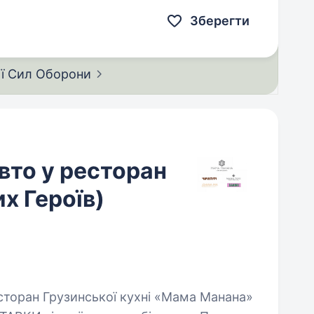
воєнного стану або служба за контрактом; Обов’язки:…
Зберегти
ії Сил
Оборони
вто у ресторан
х Героїв)