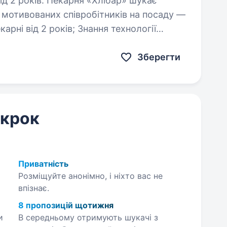
я «Хлібар» шукає
 мотивованих співробітників на посаду —
булочних виробів;…
Зберегти
 крок
Приватність
Розміщуйте анонімно, і ніхто вас не
впізнає.
8 пропозицій щотижня
и
В середньому отримують шукачі з