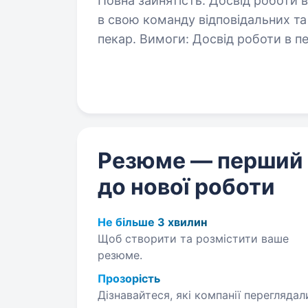
Повна зайнятість. Досвід роботи від 2 років. Пекарн
в свою команду відповідальних та
пекар. Вимоги: Досвід роботи в пекарні від 2 років; Знання технології
виробництва та формування хлібо
Резюме — перший
до нової роботи
Не більше 3 хвилин
Щоб створити та розмістити ваше
резюме.
Прозорість
Дізнавайтеся, які компанії переглядал