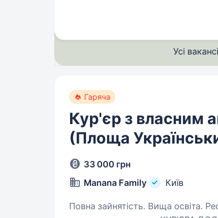
Усі ваканс
Гаряча
Кур'єр з власним а
(Площа Українськи
33 000 грн
Manana Family
Київ
Повна зайнятість. Вища освіта. Ресторан Грузинської кухні «Мама Манана»