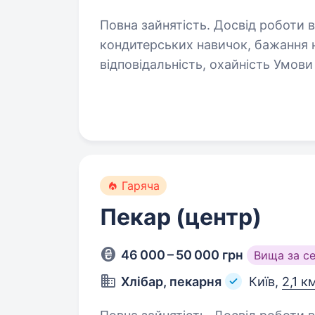
Повна зайнятість. Досвід роботи від 1 року. Вимоги: На
кондитерських навичок, бажання 
відповідальність, охайність Умови роботи: робота в новому амбітному
проєкті комфо
Гаряча
Пекар (центр)
46 000 – 50 000 грн
Вища за с
Хлібар, пекарня
Київ,
2,1 к