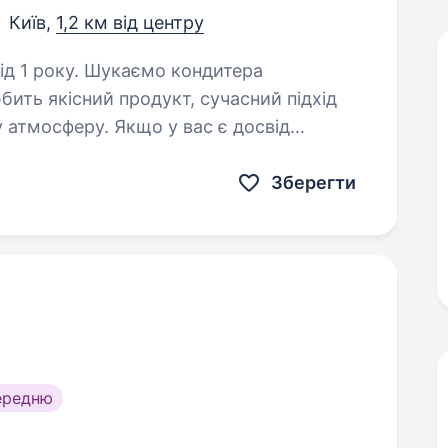
Київ,
1,2 км від центру
аємо кондитера
бить якісний продукт, сучасний підхід
 атмосферу. Якщо у вас є досвід
я працювати з класним продуктом…
Зберегти
ередню