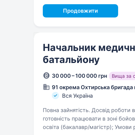
Продовжити
Начальник медичн
батальйону
30 000 – 100 000 грн
Вища за 
91 окрема Охтирська бригада 
Вся Україна
Повна зайнятість. Досвід роботи від 1 
готовність працювати в зоні бойових дій
освіта (бакалавр/магістр); Умови роботи: офіційна мобілізація до кінця