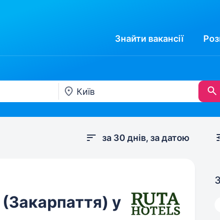
Знайти
вакансії
Роз
за 30 днів, за датою
З
(Закарпаття) у