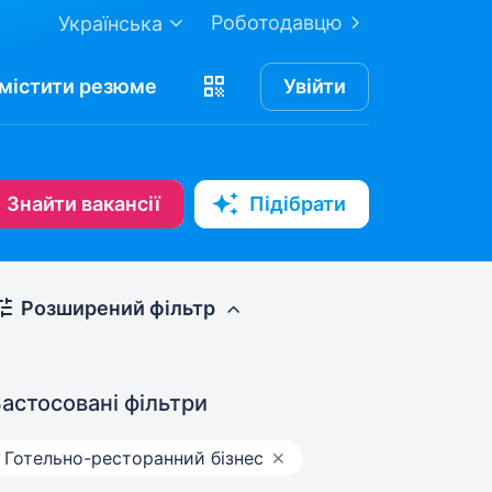
Роботодавцю
Українська
містити
резюме
Увійти
Знайти вакансії
Підібрати
Розширений фільтр
астосовані фільтри
Готельно-ресторанний бізнес