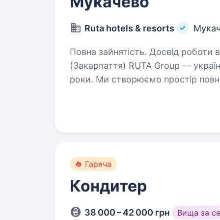
Мукачево
Ruta hotels & resorts
Мукач
Повна зайнятість. Досвід роботи від 5 років. К
(Закарпаття) RUTA Group — україн
роки. Ми створюємо простір повн
відпочинку та є одним із новаторі
Гаряча
Кондитер
38 000 – 42 000 грн
Вища за с