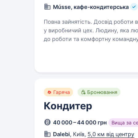
Músse, кафе-кондитерська
Повна зайнятість. Досвід роботи від 1 року. Шук
у виробничий цех. Людину, яка лю
до роботи та комфортну командну
у кондитерській сфері та бажанн
Гаряча
Бронювання
Кондитер
40 000 – 44 000 грн
Вища за с
Dalebi
, Київ,
5,0 км від центру