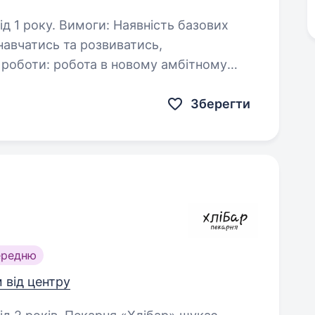
явність базових
навчатись та розвиватись,
ртні умови можливість професійного росту…
Зберегти
ередню
м від центру