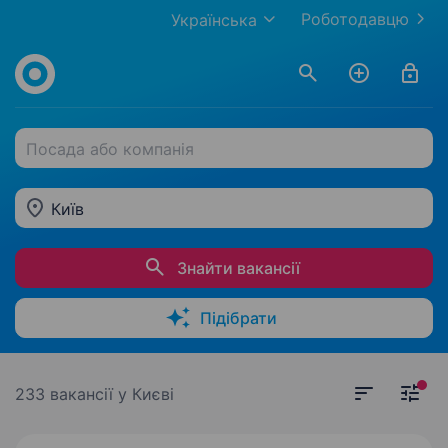
Роботодавцю
Українська
Посада або компанія
Київ
Знайти вакансії
Підібрати
233 вакансії
у Києві