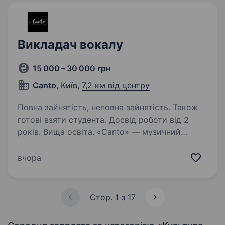
Викладач вокалу
15 000 – 30 000 грн
Canto
, Київ,
7,2 км від центру
Повна зайнятість, неповна зайнятість. Також
готові взяти студента. Досвід роботи від 2
років. Вища освіта. «Canto» — музичний
простір для дітей та дорослих.
Ми пропонуємо як індивідуальні, так і групові
вчора
заняття. Прагнемо створити атмосферу,
де кожен учень зможе розкрити свій
музичний потенціал та отримати
Стор. 1 з 17
задоволення…