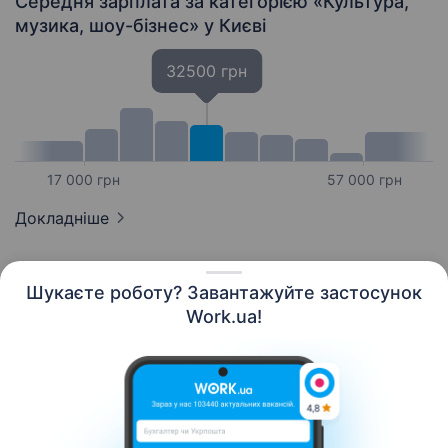
Середня зарплата за категорією «Культура,
музика, шоу-бізнес»
у Києві
32500 грн
17 000 грн
57 000 грн
Докладніше
Шукаєте роботу? Завантажуйте застосунок
Work.ua!
Українська