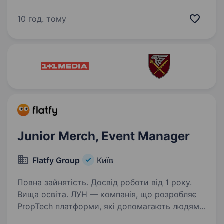
в документалістиці та репортажистиці;
готовність до частих відряджень
10 год. тому
в прифронтову зону; вміння планувати свою
роботу, прискіпливо дотримуватися…
Junior Merch, Event Manager
Flatfy Group
Київ
Повна зайнятість. Досвід роботи від 1 року.
Вища освіта. ЛУН — компанія, що розробляє
PropTech платформи, які допомагають людям
комфортно обирати житло онлайн в Україні