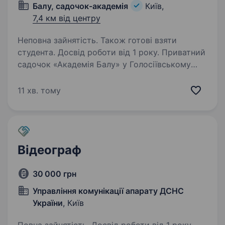
Балу, садочок-академія
Київ,
7,4 км від центру
Неповна зайнятість. Також готові взяти
студента. Досвід роботи від 1 року. Приватний
садочок «Академія Балу» у Голосіївському
районі (біля метро Васильівська) шукає
викладача хореографії для роботи з дітьми
11 хв. тому
3−6 років. Часткове навантаження, погодинна
оплата (300 грн/заняття), друга половина…
Відеограф
30 000 грн
Управління комунікації апарату ДСНС
України
, Київ