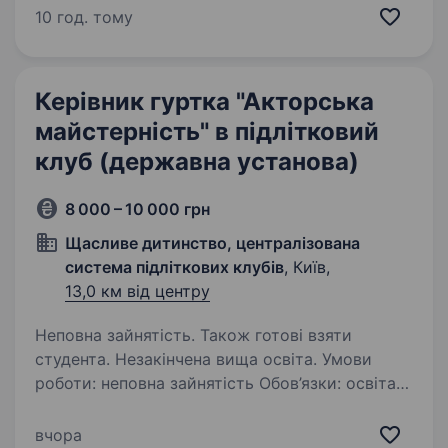
та в країнах Європи й Азії. Робимо інновації
10 год. тому
у сфері нерухомості з 2008 року. Об'єднуємо
бренди ЛУН,…
Керівник гуртка "Акторська
майстерність" в підлітковий
клуб (державна установа)
8 000 – 10 000 грн
Щасливе дитинство, централізована
система підліткових клубів
, Київ,
13,0 км від центру
Неповна зайнятість. Також готові взяти
студента. Незакінчена вища освіта. Умови
роботи: неповна зайнятість Обов’язки: освіта
за напрямком
вчора