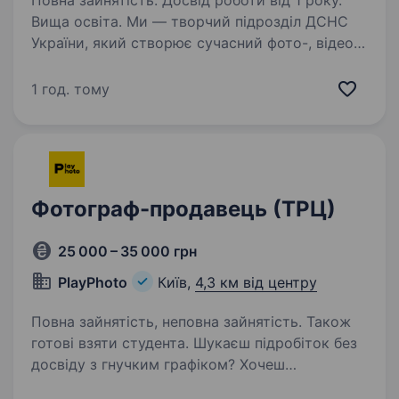
Повна зайнятість. Досвід роботи від 1 року.
Вища освіта. Ми — творчий підрозділ ДСНС
України, який створює сучасний фото-, відео-
та графічний контент, реалізує
загальнодержавні інформаційні кампанії,
1 год. тому
виробляє документальні фільми, спецпроєкти,
соціальну рекламу та інші…
Фотограф-продавець (ТРЦ)
25 000 – 35 000 грн
PlayPhoto
Київ,
4,3 км від центру
Повна зайнятість, неповна зайнятість. Також
готові взяти студента. Шукаєш підробіток без
досвіду з гнучким графіком? Хочеш
отримувати гроші одразу після зміни?