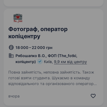
Фотограф, оператор
копіцентру
18 000 – 22 000 грн
Рябошапко В.О., ФОП (The_fotki,
копіцентр)
Київ,
9,9 км від центру
Повна зайнятість, неповна зайнятість. Також
готові взяти студента. Шукаємо в команду
відповідального та організованого оператора
копіцентру. Готові навчити з нуля. Обов’язки:
Прийом та обробка замовлень на копіювання,
вчора
друк та сканування документів; Робота
з ксерокопіювальним…