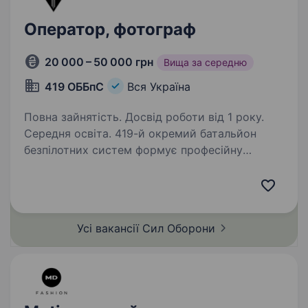
Оператор, фотограф
20 000 – 50 000 грн
Вища за середню
419 ОББпС
Вся Україна
Повна зайнятість. Досвід роботи від 1 року.
Середня освіта. 419-й окремий батальйон
безпілотних систем формує професійну
команду та запрошує на службу оператора /
фотографа. Ваша задача — фіксувати історію
нашої боротьби, створювати потужний
візуальний контент, суворо дотримуючись…
Усі вакансії Сил
Оборони