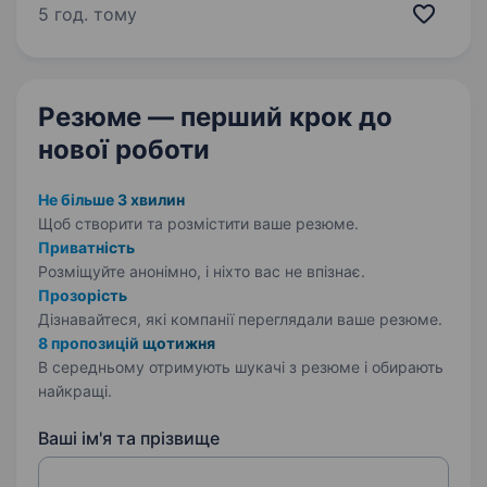
Приєднуйся до команди PlayPhoto —
5 год. тому
фотосервісу у дитячих розважальних центрах
Києва! Що ти будеш робити: дарувати
відвідувачам…
Резюме — перший крок
до
нової роботи
Не більше 3 хвилин
Щоб створити та розмістити ваше
резюме.
Приватність
Розміщуйте анонімно, і ніхто вас не впізнає.
Прозорість
Дізнавайтеся, які компанії переглядали ваше резюме.
8 пропозицій щотижня
В середньому отримують шукачі з резюме і обирають
найкращі.
Ваші ім'я та прізвище