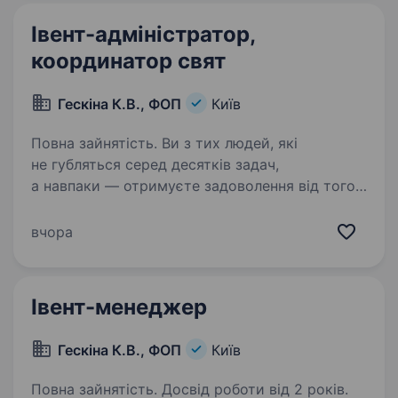
Івент-адміністратор,
координатор свят
Гескіна К.В., ФОП
Київ
Повна зайнятість. Ви з тих людей, які
не губляться серед десятків задач,
а навпаки — отримуєте задоволення від того,
що можете все організувати,
проконтролювати та вчасно виконати? Тоді
вчора
ця вакансія саме для вас) Ми —
@mamazakazala,…
Івент-менеджер
Гескіна К.В., ФОП
Київ
Повна зайнятість. Досвід роботи від 2 років.