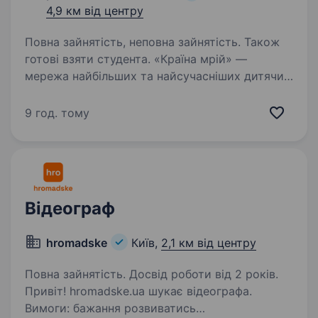
4,9 км від центру
Повна зайнятість, неповна зайнятість. Також
готові взяти студента. «Країна мрій» —
мережа найбільших та найсучасніших дитячих
розважальних центрів в Україні, основною
місією якої є — «Щасливі діти — успішна
9 год. тому
країна». Наше основне завдання — створити
ідеальний сімейний відпочинок…
Відеограф
hromadske
Київ,
2,1 км від центру
Повна зайнятість. Досвід роботи від 2 років.
Привіт! hromadske.ua шукає відеографа.
Вимоги: бажання розвиватись