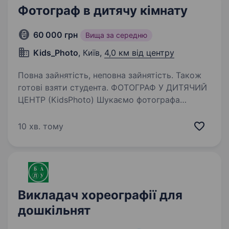
Фотограф в дитячу кімнату
60 000 грн
Вища за середню
Kids_Photo
, Київ,
4,0 км від центру
Повна зайнятість, неповна зайнятість. Також
готові взяти студента. ФОТОГРАФ У ДИТЯЧИЙ
ЦЕНТР (KidsPhoto) Шукаємо фотографа
у команду KidsPhoto! Ми робимо фотосувеніри
в дитячих розважальних центрах — весела
10 хв. тому
робота з дітьми та батьками. Що потрібно
робити: фотографувати гостей…
Викладач хореографії для
дошкільнят