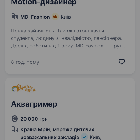
Motion-дизайнер
MD-Fashion
Київ
Повна зайнятість. Також готові взяти
студента, людину з інвалідністю, пенсіонера.
Досвід роботи від 1 року. MD Fashion — група
компаній-партнерів, що управляє мережею
з понад 160 брендових магазинів по всій
8 год. тому
Україні, Центральній Азії та Молдові,
та представляє міжнародні бренди Tommy
Hilfiger, Calvin Klein, Diesel, Gant,…
Аквагример
20 000 грн
Країна Мрій, мережа дитячих
розважальних закладів
Київ,