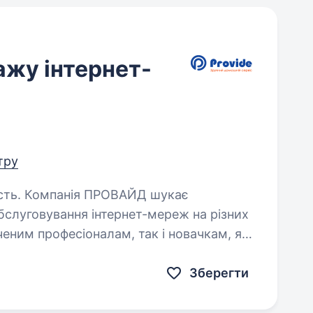
ажу інтернет-
тру
Д шукає
обслуговування інтернет-мереж на різних
ченим професіоналам, так і новачкам, які
учасній сфері…
Зберегти