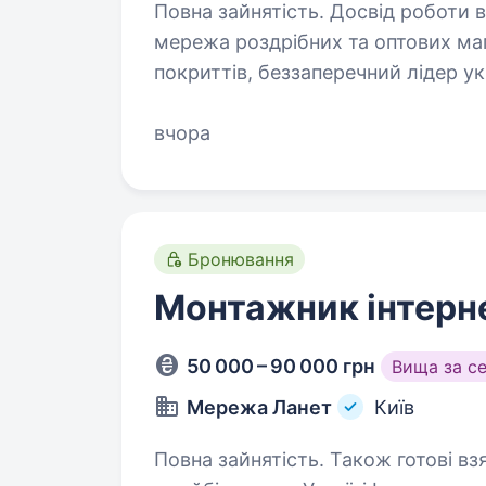
Повна зайнятість. Досвід роботи від 2 років. АГРОМ
мережа роздрібних та оптових маг
покриттів, беззаперечний лідер ук
Ми допомагаємо клієнтам створюв
вчора
Бронювання
Монтажник інтерн
50 000 – 90 000 грн
Вища за с
Мережа Ланет
Київ
Повна зайнятість. Також готові взяти студента. «М