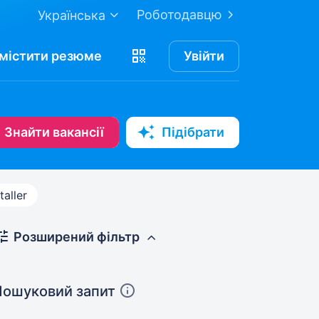
Роботодавцю
Українська
містити
резюме
Увійти
Знайти вакансії
Підібрати
taller
Розширений фільтр
Пошуковий запит