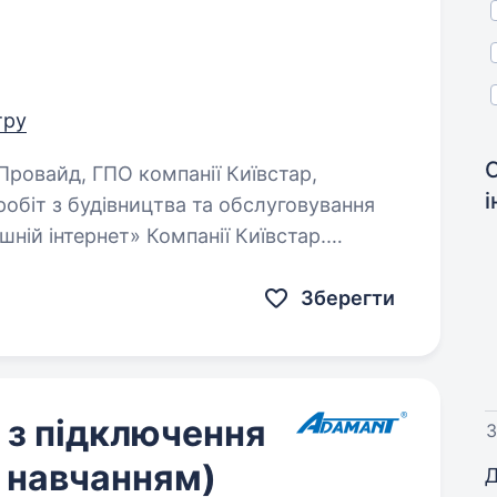
тру
біт з будівництва та обслуговування
ій інтернет» Компанії Київстар.
Монтаж та налагодження…
Зберегти
 з підключення
3
з навчанням)
Д