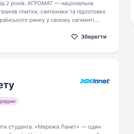
АТ — національна
азинів плитки, сантехніки та підлогових
раїнського ринку у своєму сегменті.
ати стильні та функціональні…
Зберегти
ету
ередню
ережа Ланет» — один