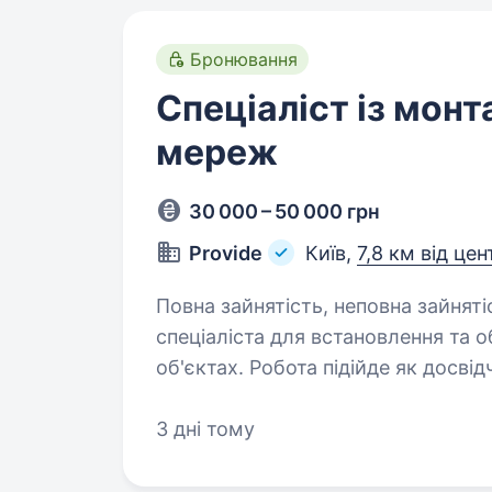
Бронювання
Спеціаліст із монт
мереж
30 000 – 50 000 грн
Provide
Київ,
7,8 км від цен
Повна зайнятість, неповна зайнятість. Компанія ПРОВАЙ
спеціаліста для встановлення та 
об'єктах. Робота підійде як досвід
бажають здобути нові навички в с
3 дні тому