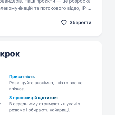
провайдерів. Наші проєкти — це розробка
лекомунікацій та потокового відео, IP-
ії та надання…
Зберегти
 крок
Приватність
Розміщуйте анонімно, і ніхто вас не
впізнає.
8 пропозицій щотижня
и
В середньому отримують шукачі з
резюме і обирають найкращі.