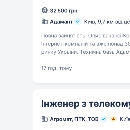
32 500 грн
Адамант
Київ,
9,7 км від ц
Повна зайнятість. Опис вакансіїКомпанія «Адамант» є однією з перших
Інтернет-компаній та вже понад 3
ринку України. Технічна база Ада
яких проектів в області…
17 год. тому
Інженер з телеком
Агромат, ПТК, ТОВ
Киї