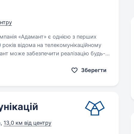
ентру
0 років відома на телекомунікаційному
мант може забезпечити реалізацію будь-
Зберегти
унікацій
в,
13,0 км від центру