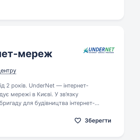
рнет-мереж
центру
rNet — інтернет-
ує мережі в Києві. У зв’язку
ригаду для будівництва інтернет-
еж. Зарплата: від 50 000 грн стабільні виплати 2 рази на місяць…
Зберегти