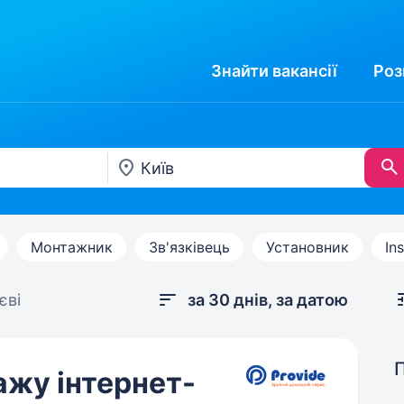
Знайти
вакансії
Роз
Монтажник
Зв'язківець
Установник
Ins
єві
за 30 днів, за датою
ажу інтернет-