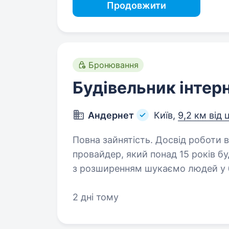
Продовжити
Бронювання
Будівельник інте
Андернет
Київ,
9,2 км від 
Повна зайнятість. Досвід роботи від 2 років. Unde
провайдер, який понад 15 років буд
з розширенням шукаємо людей у б
мер
2 дні тому