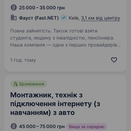
25 000 – 35 000 грн
Фауст (Fast.NET)
Київ,
3,1 км від центру
Повна зайнятість. Також готові взяти
студента, людину з інвалідністю, пенсіонера.
Наша компанія — одна з перших провайдерів
Києва і України. З провайдера Інтернет
«виросла» в групу компаній провайдера
1 год. тому
Інтернет і оператора зв’язку. Вимоги: Базові
знання, вміння працювати з витою парою
та електроінструментом;…
Бронювання
Монтажник, технік з
підключення інтернету (з
навчанням) з авто
45 000 – 75 000 грн
Вища за середню