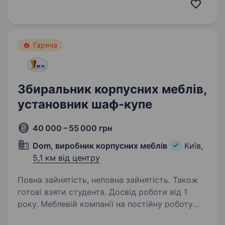
будівельних сферах вітається. Про нас:
Віконна компанія EVI з 2019 року на ринку.
Працюємо тільки з якісними виробниками,
що спрощує…
Гаряча
Збиральник корпусних меблів,
установник шаф-купе
40 000 – 55 000 грн
Dom, виробник корпусних меблів
Київ,
5,1 км від центру
Повна зайнятість, неповна зайнятість. Також
готові взяти студента. Досвід роботи від 1
року. Меблевій компанії на постійну роботу
потрібні збиральник меблів. Обов’язки: