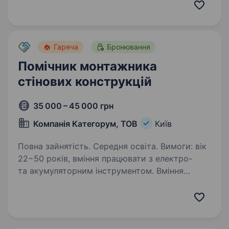
занесення товару. збирання корпусних меблів
у замовника; оформлення та усунення
рекламацій; Вимоги: досвід роботи від 1 року;
…
Гаряча
Бронювання
Помічник монтажника
стінових конструкцій
35 000 – 45 000 грн
Компанія Категорум, ТОВ
Київ
Повна зайнятість. Середня освіта. Вимоги: вік
22−50 років, вміння працювати з електро-
та акумуляторним інструментом. Вміння
читати монтажні креслення. Пунктуальність.
Відсутність шкідливих звичок. Умови роботи:
Повна зайнятість…