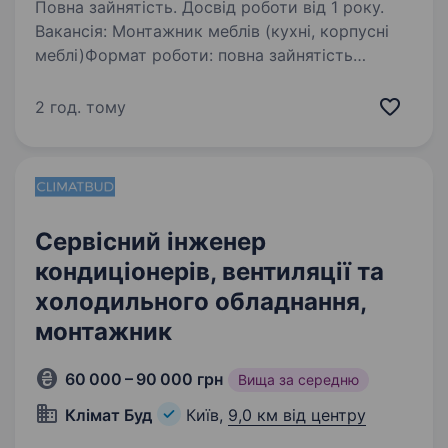
Повна зайнятість. Досвід роботи від 1 року.
Вакансія: Монтажник меблів (кухні, корпусні
меблі)Формат роботи: повна зайнятість
Локація: виїзна робота (Київ + область) Мета
позиціїЯкісний монтаж меблів із дотриманням
2 год. тому
стандартів компанії, мінімізація рекламацій…
Сервісний інженер
кондиціонерів, вентиляції та
холодильного обладнання,
монтажник
60 000 – 90 000 грн
Вища за середню
Клімат Буд
Київ,
9,0 км від центру