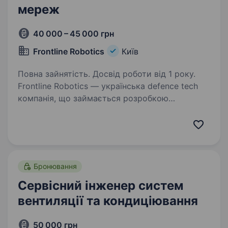
мереж
40 000 – 45 000 грн
Frontline Robotics
Київ
Повна зайнятість. Досвід роботи від 1 року.
Frontline Robotics — українська defence tech
компанія, що займається розробкою
та виробництвом роботизованих систем для
Сил безпеки та оборони України. Наша місія —
створити інтегровану роботизовану
екосистему для…
Бронювання
Сервісний інженер систем
вентиляції та кондиціювання
50 000 грн