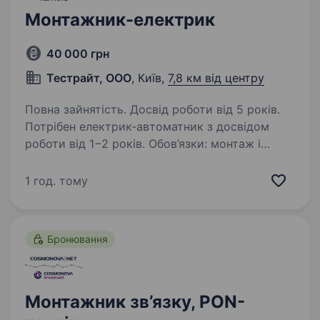
Монтажник-електрик
40 000 грн
Тестрайт, ООО
, Київ,
7,8 км від центру
Повна зайнятість. Досвід роботи від 5 років.
Потрібен електрик-автоматник з досвідом
роботи від 1−2 років. Обов’язки: монтаж і
підключення рівнемірів на резервуарах із
паливом, налаштування та обслуговування
1 год. тому
електрообладнання, робота з контролерами…
Бронювання
Монтажник зв’язку, PON-