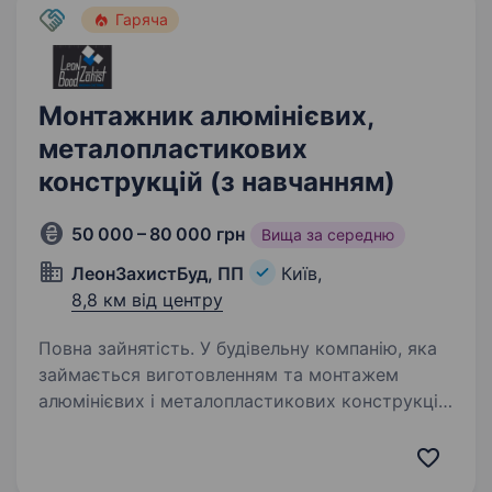
Гаряча
Монтажник алюмінієвих,
металопластикових
конструкцій (з навчанням)
50 000 – 80 000 грн
Вища за середню
ЛеонЗахистБуд, ПП
Київ,
8,8 км від центру
Повна зайнятість. У будівельну компанію, яка
займається виготовленням та монтажем
алюмінієвих і металопластикових конструкцій,
потрібен монтажник-складальник алюмінієвих
конструкцій (вікна, двері, офісні та скляні
перегородки). Ми шукаємо…