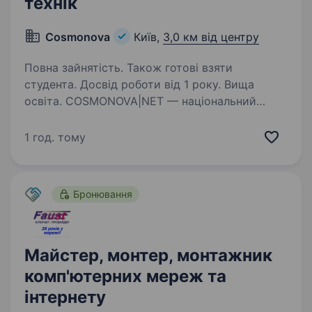
технік
Cosmonova
Київ,
3,0 км від центру
Повна зайнятість. Також готові взяти
студента. Досвід роботи від 1 року. Вища
освіта. COSMONOVA|NET — національний
телекомунікаційний бренд, що надає сучасні
рішення для бізнесу та приватних
1 год. тому
користувачів в Україні. Ми працюємо
у сферах: інтернет-провайдингу; хмарних
платформ; власного дата-центру;…
Бронювання
Майстер, монтер, монтажник
комп'ютерних мереж та
інтернету