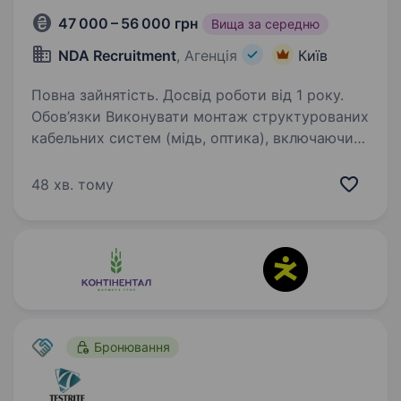
47 000 – 56 000 грн
Вища за середню
NDA Recruitment
, Агенція
Київ
Повна зайнятість. Досвід роботи від 1 року.
Обов’язки Виконувати монтаж структурованих
кабельних систем (мідь, оптика), включаючи
внутрішні та зовнішні роботи, а також роботи
на висоті Збирати та встановлювати серверні
48 хв. тому
стійки, системи безперебійного живлення…
Бронювання