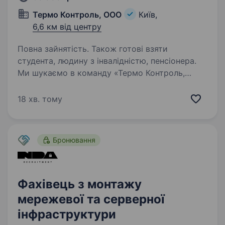
Термо Контроль, ООО
Київ,
6,6 км від центру
Повна зайнятість. Також готові взяти
студента, людину з інвалідністю, пенсіонера.
Ми шукаємо в команду «Термо Контроль,
ООО» сервісного інженера з систем вентиляції
та кондиціонування. Основні обов’язки
18 хв. тому
включають в себе монтаж, налаштування
та обслуговування систем вентиляції
та кондиціонування…
Бронювання
Фахівець з монтажу
мережевої та серверної
інфраструктури