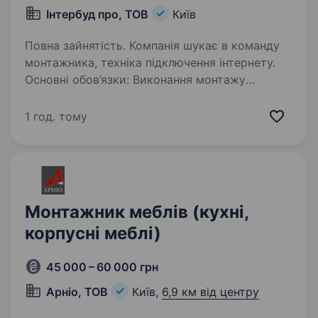
Інтербуд про, ТОВ
Київ
Повна зайнятість. Компанія шукає в команду
монтажника, техніка підключення інтернету.
Основні обов’язки: Виконання монтажу
та налаштування обладнання для підключення
інтернету у клієнтів; Проведення діагностики
1 год. тому
проблем та усунення…
Монтажник меблів (кухні,
корпусні меблі)
45 000 – 60 000 грн
Арніо, ТОВ
Київ,
6,9 км від центру