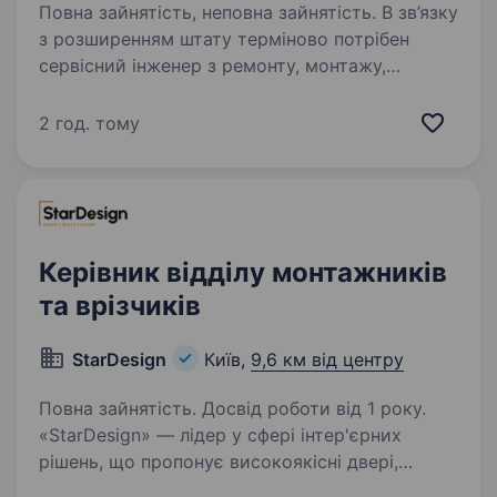
Повна зайнятість, неповна зайнятість. В зв’язку
з розширенням штату терміново потрібен
сервісний інженер з ремонту, монтажу,
сервісного обслуговування систем
кондиціювання та вентиляції повітря.
2 год. тому
Ми шукаємо активних і комунікабельних
фахівців, які вміють…
Керівник відділу монтажників
та врізчиків
StarDesign
Київ,
9,6 км від центру
Повна зайнятість. Досвід роботи від 1 року.
«StarDesign» — лідер у сфері інтер'єрних
рішень, що пропонує високоякісні двері,
підлогу та матеріали для оздоблення інтер'єру.