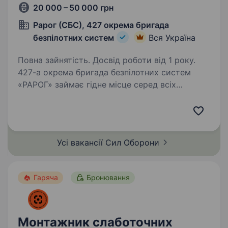
20 000 – 50 000 грн
Рарог (СБС), 427 окрема бригада
безпілотних систем
Вся Україна
Повна зайнятість. Досвід роботи від 1 року.
427-а окрема бригада безпілотних систем
«РАРОГ» займає гідне місце серед всіх
«літаючих» підрозділів Збройних Сил України
за кількістю знищеної ворожої техніки
та живої сили противника. Бригада
розвивається та створює…
Усі вакансії Сил
Оборони
Гаряча
Бронювання
Монтажник слаботочних