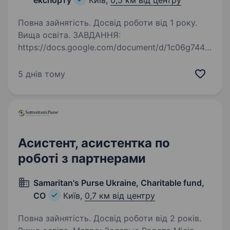
експорту
Київ,
0,5 км від центру
Повна зайнятість. Досвід роботи від 1 року.
Вища освіта. ЗАВДАННЯ:
https://docs.google.com/document/d/1c06g744t
VWktQbl8q6pUCiEMRia3B2qh/edit?
usp=sharing&ouid=114415335589535344778&rt
5 днів тому
pof=true&sd=true Вимоги: Виконати тестове
завдання та надіслати разом з резюме Вища
освіта…
Асистент, асистентка по
роботі з партнерами
Samaritan's Purse Ukraine, Charitable fund,
CO
Київ,
0,7 км від центру
Повна зайнятість. Досвід роботи від 2 років.