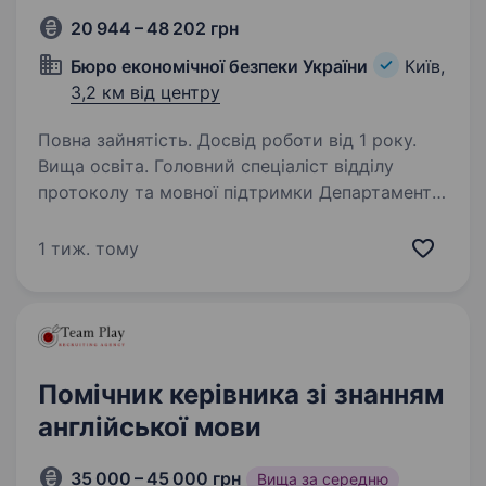
20 944 – 48 202 грн
Бюро економічної безпеки України
Київ,
3,2 км від центру
Повна зайнятість. Досвід роботи від 1 року.
Вища освіта. Головний спеціаліст відділу
протоколу та мовної підтримки Департаменту
європейської інтеграції, міжнародної
взаємодії, стратегічного партнерства
1 тиж. тому
та обміну данимиДокументи для участі
у доборі направляються у форматі…
Помічник керівника зі знанням
англійської мови
35 000 – 45 000 грн
Вища за середню