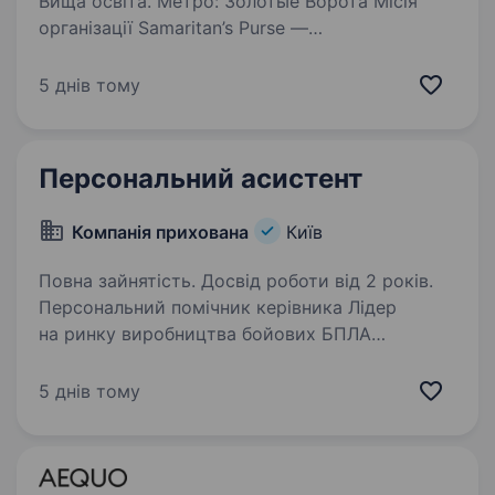
Вища освіта. Метро: Золотые Ворота Місія
організації Samaritan’s Purse —
це позаконфесійна євангельська християнська
організація, яка надає духовну та матеріальну
5 днів тому
допомогу людям, які постраждали від війни,
бідності, стихійних…
Персональний асистент
Компанія прихована
Київ
Повна зайнятість. Досвід роботи від 2 років.
Персональний помічник керівника Лідер
на ринку виробництва бойових БПЛА
відкриває позицію Особистого помічника
керівника У Ваших руках буде все: Організація
5 днів тому
та координація роботи керівника Планування
робочого…