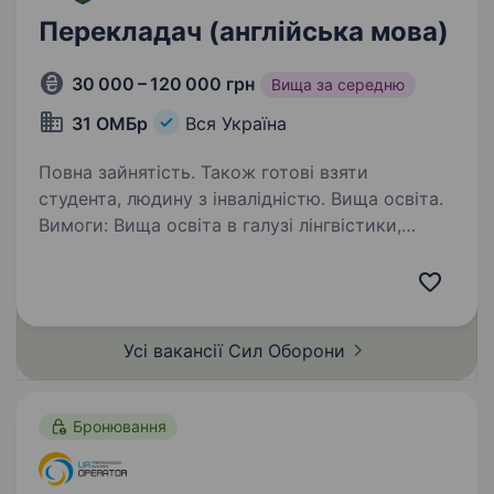
Перекладач (англійська мова)
30 000 – 120 000 грн
Вища за середню
31 ОМБр
Вся Україна
Повна зайнятість. Також готові взяти
студента, людину з інвалідністю. Вища освіта.
Вимоги: Вища освіта в галузі лінгвістики,
перекладацької або суміжної спеціальності;
Вільне володіння англійською та української
мовами; Достатній або високий рівень
письмового й усного перекладу; Досвід…
Усі вакансії Сил
Оборони
Бронювання