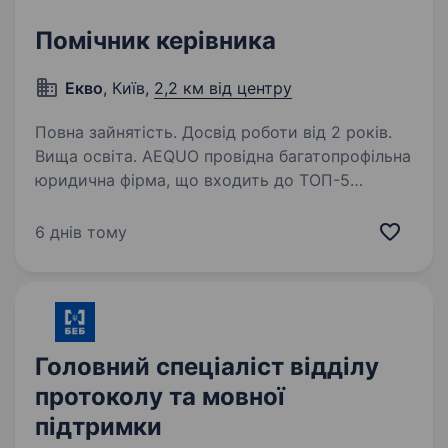
Помічник керівника
Екво
, Київ,
2,2 км від центру
Повна зайнятість. Досвід роботи від 2 років.
Вища освіта. AEQUO провідна багатопрофільна
юридична фірма, що входить до ТОП-5
найкращих роботодавців серед юридичних
фірм України. Команда об'єднує талановитих
6 днів тому
та амбітних фахівців з різних сфер,
прихильних до високих стандартів,…
Головний спеціаліст відділу
протоколу та мовної
підтримки