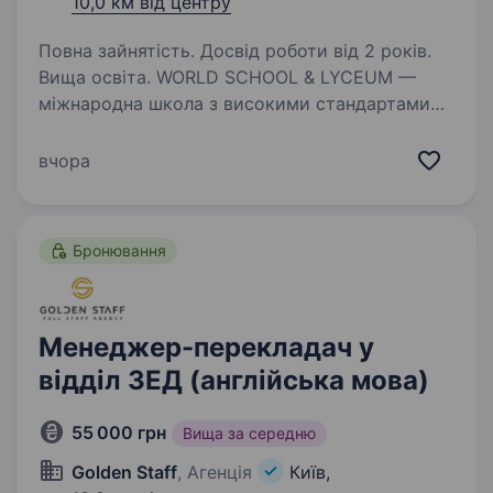
10,0 км від центру
Повна зайнятість. Досвід роботи від 2 років.
Вища освіта. WORLD SCHOOL & LYCEUM —
міжнародна школа з високими стандартами
освіти, чотири кампуси в Києві та Львові.
Наша команда WORLD SCHOOL & LYCEUM —
вчора
освітяни нового покоління, амбасадори
міжнародної освіти, світової науки,…
Бронювання
Менеджер-перекладач у
відділ ЗЕД (англійська мова)
55 000 грн
Вища за середню
Golden Staff
, Агенція
Київ,