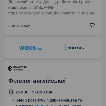
Повна зайнятість. Досвід роботи від 1 року.
Вища освіта. ЗАВДАННЯ:
https://docs.google.com/document/d/1c06g744t
VWktQbl8q6pUCiEMRia3B2qh/edit?
usp=sharing&ouid=114415335589535344778&rt
5 днів тому
pof=true&sd=true Вимоги: Виконати тестове
завдання та надіслати разом з резюме Вища
освіта…
Філолог англійської
25 000 – 57 000 грн
Офіс з розвитку підприємництва та