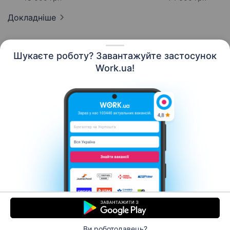
Докладніше
Шукаєте роботу? Завантажуйте застосунок
Work.ua!
Українська
Ресурси
Контакти
Про нас
Кар’єра
Новини Work.ua
Допомога
Умови використання
Роботодавцю
Ви роботодавець?