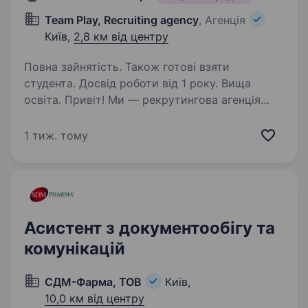
Team Play, Recruiting agency
, Агенція
Київ,
2,8 км від центру
Повна зайнятість. Також готові взяти
студента. Досвід роботи від 1 року. Вища
освіта. Привіт! Ми — рекрутингова агенція
Team Play . Шукаємо Асистента Керівника для
нашого партнера — власника бізнесу у сфері
1 тиж. тому
оптової дистрибуції (авторемонт,
деревообробка, ламінація). Ви станете
надійною опорою для…
Асистент з документообігу та
комунікацій
СДМ-Фарма, ТОВ
Київ,
10,0 км від центру