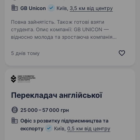
GB Unicon
Київ,
3,5 км від центру
Повна зайнятість. Також готові взяти
студента. Опис компанії: GB UNICON —
відносно молода та зростаюча компанія
з головним офісом в Південній Кореї. Основна
діяльність — оптові поставки різноманітної
5 днів тому
продукції (ветпрепарати, їжа для домашніх
улюбленців, пробіотики…
Перекладач англійської
25 000 – 57 000 грн
Офіс з розвитку підприємництва та
експорту
Київ,
0,5 км від центру