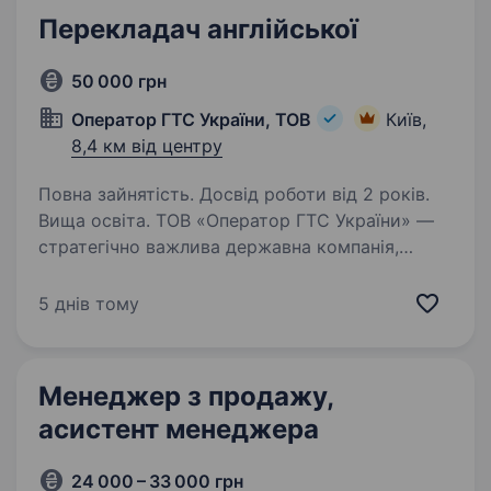
Перекладач англійської
50 000 грн
Оператор ГТС України, ТОВ
Київ,
8,4 км від центру
Повна зайнятість. Досвід роботи від 2 років.
Вища освіта. ТОВ «Оператор ГТС України» —
стратегічно важлива державна компанія,
що здійснює управління та експлуатацію
газотранспортної системи України,
5 днів тому
забезпечуючи надійне та безперебійне
транспортування природного газу для…
Менеджер з продажу,
асистент менеджера
24 000 – 33 000 грн