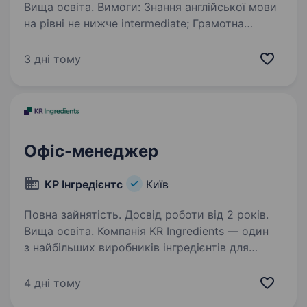
Вища освіта. Вимоги: Знання англійської мови
на рівні не нижче intermediate; Грамотна
розмовна та письмова мова; Впевнений
користувач ПК, MS Office, EXCEL offline/online;
3 дні тому
Знання основ ЗЕД Обов’язки: 1. Взаємодія…
Офіс-менеджер
КР Інгредієнтс
Київ
Повна зайнятість. Досвід роботи від 2 років.
Вища освіта. Компанія KR Ingredients — один
з найбільших виробників інгредієнтів для
харчової промисловості. Компанія
спеціалізується на виробництві смако-
4 дні тому
ароматичних сумішей, соусів та маринадів,