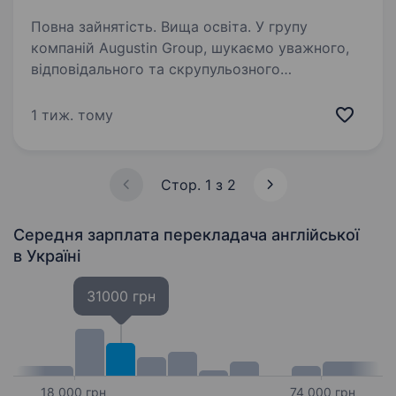
Повна зайнятість. Вища освіта. У групу
компаній Augustin Group, шукаємо уважного,
відповідального та скрупульозного
спеціаліста, який допомагатиме в роботі
з документацією для косметичної та медичної
1 тиж. тому
продукції. Досвід роботи не є обов’язковим —
…
Стор. 1 з 2
Середня зарплата перекладача англійської
в Україні
31000 грн
18 000 грн
74 000 грн