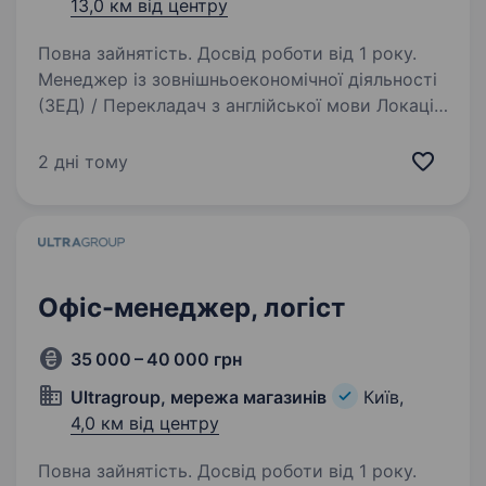
13,0 км від центру
Повна зайнятість. Досвід роботи від 1 року.
Менеджер із зовнішньоекономічної діяльності
(ЗЕД) / Перекладач з англійської мови Локація:
Київ, Пуща-Водиця (офісна робота)
Бронювання після випробувального терміну
2 дні тому
Наш клієнт — українська компанія, що вже
понад…
Офіс-менеджер, логіст
35 000 – 40 000 грн
Ultragroup, мережа магазинів
Київ,
4,0 км від центру
Повна зайнятість. Досвід роботи від 1 року.