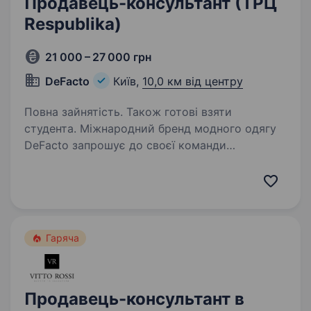
Продавець-консультант (ТРЦ
Respublika)
21 000 – 27 000 грн
DeFacto
Київ,
10,0 км від центру
Повна зайнятість. Також готові взяти
студента. Міжнародний бренд модного одягу
DeFacto запрошує до своєї команди
продавців-консультантів у магазин,
що знаходиться у ТРЦ Respublika Park (м.
Київ). Що потрібно буде робити: Консультувати
покупців, допомагати…
Гаряча
Продавець-консультант в