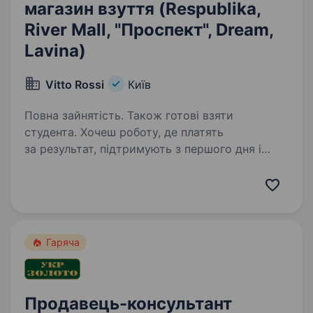
магазин взуття (Respublika,
River Mall, "Проспект", Dream,
Lavina)
Vitto Rossi
Київ
Повна зайнятість. Також готові взяти
студента. Хочеш роботу, де платять
за результат, підтримують з першого дня і
кайфово працювати в команді? Тоді тобі
до нас Переваги для тебе: Cтавка + % — без
«стелі» Можна без досвіду — навчимо і
прокачаємо твої скіли…
Гаряча
Продавець-консультант