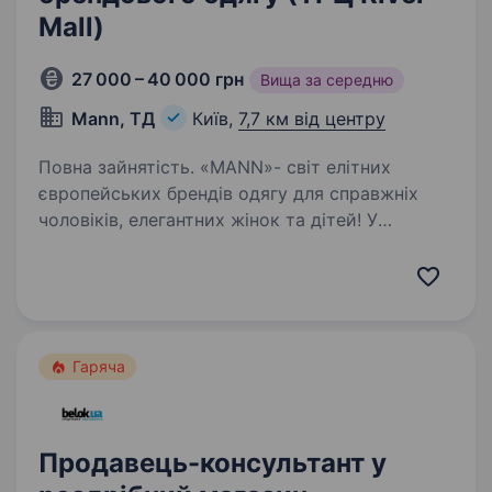
Mall)
27 000 – 40 000 грн
Вища за середню
Mann, ТД
Київ,
7,7 км від центру
Повна зайнятість. «МАNN»- світ елітних
європейських брендів одягу для справжніх
чоловіків, елегантних жінок та дітей! У
всеукраїнській мережі представлено
всесвітньо відомі бренди Lerros, RoyRobson!
ТД«МАNN» запрошує у свою команду…
Гаряча
Продавець-консультант у