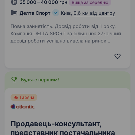
35 000 – 40 000 грн
Вища за середню
Делта Спорт
Київ,
0,6 км від центру
Повна зайнятість. Досвід роботи від 1 року.
Компанія DELTA SPORT за більш ніж 27-річний
досвід роботи успішно вивела на ринок
України понад 10 нових брендів у сегменті
sport та fashion. Сьогодні в нашому портфелі
бренди-лідери свого сегменту: NIKE,
CONVERSE,…
Будьте першим!
Гаряча
Продавець-консультант,
представник постачальника