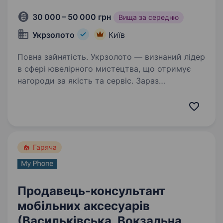
30 000 – 50 000 грн
Вища за середню
Укрзолото
Київ
Повна зайнятість. Укрзолото — визнаний лідер
в сфері ювелірного мистецтва, що отримує
нагороди за якість та сервіс. Зараз
ми в пошуку продавця-консультанта,
що доповнить нашу команду професіоналів.
ЛОКАЦІЇ: ТРЦ «Район» вул.М.Лаврухіна,4,…
Гаряча
Продавець-консультант
мобільних аксесуарів
(Васильківська, Вокзальна,