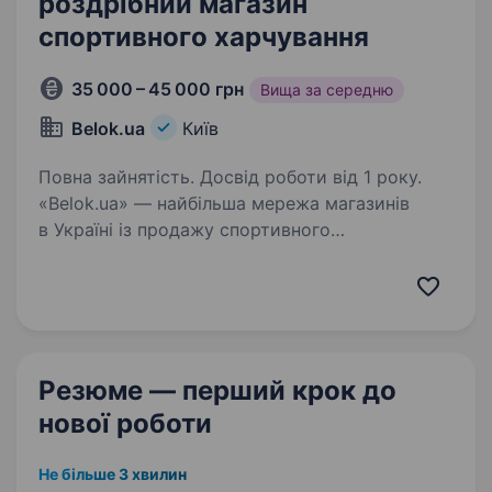
роздрібний магазин
спортивного харчування
35 000 – 45 000 грн
Вища за середню
Belok.ua
Київ
Повна зайнятість. Досвід роботи від 1 року.
«Belok.ua» — найбільша мережа магазинів
в Україні із продажу спортивного
харчування — запрошує до своєї команди
на посаду продавця-консультанта роздрібного
магазину. Вимоги: Досвід роботи у продажах;
В/О, базова…
Резюме — перший крок
до
нової роботи
Не більше 3 хвилин