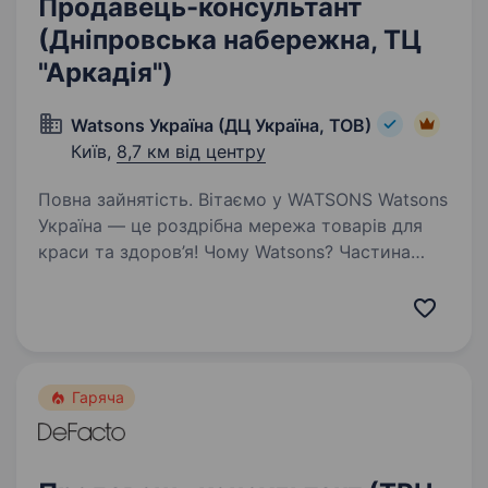
Продавець-консультант
(Дніпровська набережна, ТЦ
"Аркадія")
Watsons Україна (ДЦ Україна, ТОВ)
Київ,
8,7 км від центру
Повна зайнятість. Вітаємо у WATSONS Watsons
Україна — це роздрібна мережа товарів для
краси та здоров’я! Чому Watsons? Частина
великої сім'ї A.S. Watson Group: найбільшої
у світі мережі роздрібної торгівлі продукцією
для краси…
Гаряча