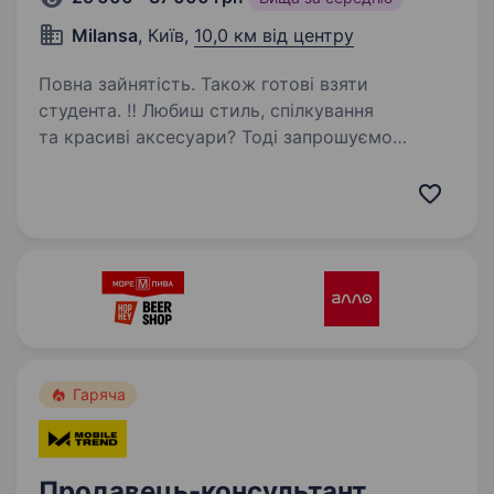
Milansa
, Київ,
10,0 км від центру
Повна зайнятість. Також готові взяти
студента. ‼ Любиш стиль, спілкування
та красиві аксесуари? Тоді запрошуємо
у свою дружню команду! Трендові
сонцезахисні окуляри, капелюхи, бейсболки,
панами, шарфи, рукавички, хустки та багато
інших речей можна знайти на полицях…
Гаряча
Продавець-консультант