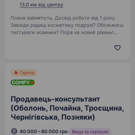
13,0 км від центру
Повна зайнятість. Досвід роботи від 1 року.
Завжди радиш косметику подрузі? Обожнюєш
тестувати новинки? Пора на новий рівень!
Ми шукаємо beauty-консультанта high-level
у новий формат магазину в Києві — EVA
BEAUTY :)) Головний скілл — любов до людей і
beauty-трендів)…
Гаряча
Продавець-консультант
(Оболонь, Почайна, Троєщина,
Чернігівська, Позняки)
40 000 – 60 000 грн
Вища за середню