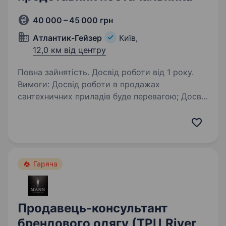
40 000 – 45 000 грн
Атлантик-Гейзер
Київ,
12,0 км від центру
Повна зайнятість. Досвід роботи від 1 року.
Вимоги: Досвід роботи в продажах
сантехничних приладів буде перевагою; Досвід
роботи з покупцем техніка продажів буде
перевагою; Вміння досягати результату;
Позитивний настрій, бажання рости і
розвиватися…
Гаряча
Продавець-консультант
брендового одягу (ТРЦ River