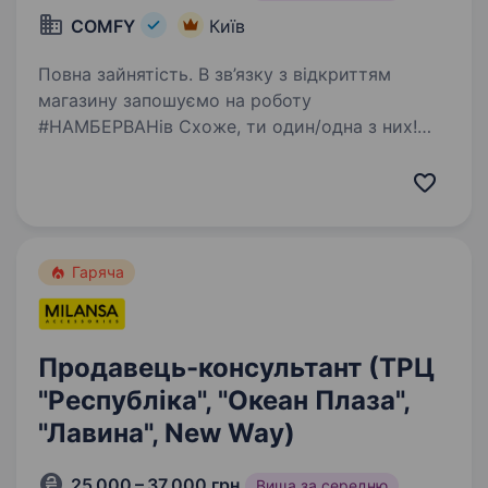
COMFY
Київ
Повна зайнятість. В зв’язку з відкриттям
магазину запошуємо на роботу
#НАМБЕРВАНів Схоже, ти один/одна з них!
Ми не сумніваємося, що ти: фанатієш від
новинок в домашніх гаджетах та сервісах
умієш чути потреби клієнтів і допомагати…
Гаряча
Продавець-консультант (ТРЦ
"Республіка", "Океан Плаза",
"Лавина", New Way)
25 000 – 37 000 грн
Вища за середню