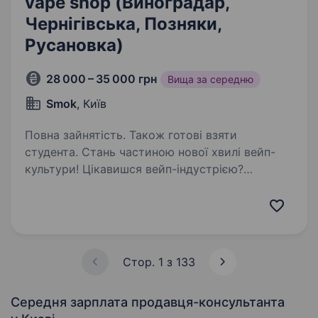
vape shop (Виноградар,
Чернігівська, Позняки,
Русановка)
28 000 – 35 000 грн
Вища за середню
Smok
, Київ
Повна зайнятість. Також готові взяти
студента. Стань частиною нової хвилі вейп-
культури! Цікавишся вейп-індустрією?
Відчуваєш потяг до спілкування з людьми?
Отримай трендову професію з гідним доходом
вже сьогодні! Smok — це спеціалізований
магазин з продажу…
Стор. 1 з 133
Середня зарплата продавця-консультанта