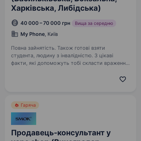
Харківська, Либідська)
40 000 – 70 000 грн
Вища за середню
My Phone
, Київ
Повна зайнятість. Також готові взяти
студента, людину з інвалідністю. 3 цікаві
факти, які допоможуть тобі скласти враження
про нашу компанію: 9 з 10 наших
співробітників прийшли в компанію не маючи
жодного досвіду роботи в сфері продажів
Більшість співробітників нашої компанії…
Гаряча
Продавець-консультант у