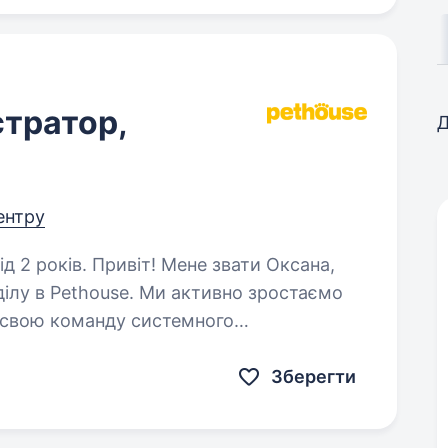
стратор,
Д
центру
ене звати Оксана,
ділу в Pethouse. Ми активно зростаємо
 свою команду системного
допоможе підтримувати й розвивати…
Зберегти