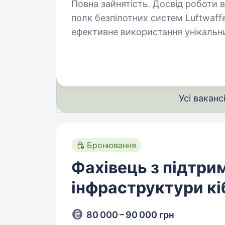
Повна зайнятість. Досвід роботи від 1 ро
полк безпілотних систем Luftwaf
ефективне використання унікальн
військовослужбовця та досягненн
забезпечити…
Усі ваканс
Бронювання
Фахівець з підтри
інфраструктури к
80 000 – 90 000 грн