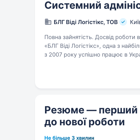
Системний адміні
БЛГ Віді Логістікс, ТОВ
Киї
Повна зайнятість. Досвід роботи від 5 рок
«БЛГ Віді Логістікс», одна з найбі
з 2007 року успішно працює в Укр
логістичні рішення на основі євро
Резюме — перший
до нової роботи
Не більше 3 хвилин