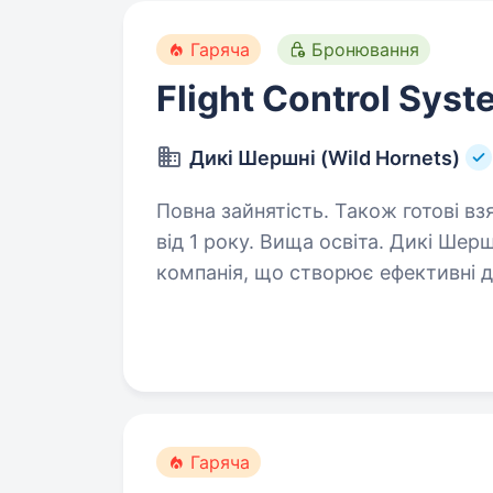
Гаряча
Бронювання
Flight Control Sys
Дикі Шершні (Wild Hornets)
Повна зайнятість. Також готові вз
від 1 року. Вища освіта. Дикі Шершні (Wild Hornets) — українська miltech-
компанія, що створює ефективні д
Наші системи використовуються п
безпілотникам та захисту інфрас
Гаряча