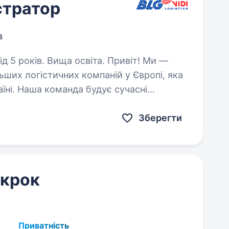
стратор
в
ів. Вища освіта. Привіт! Ми —
льших логістичних компаній у Європі, яка
аїні. Наша команда будує сучасні
пейських стандартів, і зараз…
Зберегти
 крок
Приватність