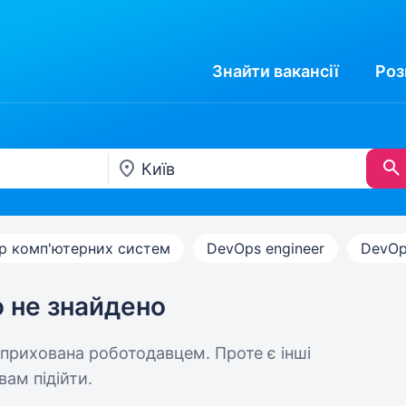
Знайти
вакансії
Роз
р комп'ютерних систем
DevOps engineer
DevOp
ю не знайдено
 прихована роботодавцем. Проте є інші
вам підійти.