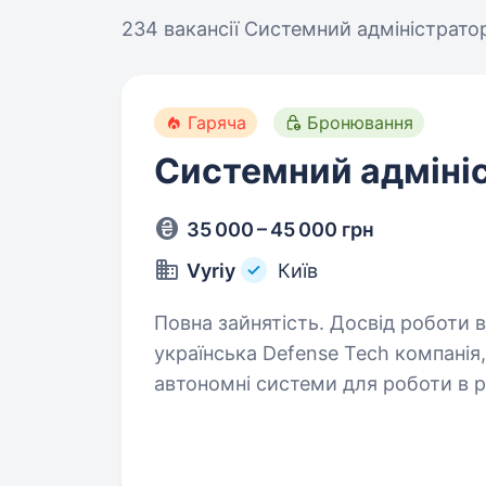
234 вакансії
Системний адміністратор
Гаряча
Бронювання
Системний адміні
35 000 – 45 000 грн
Vyriy
Київ
Повна зайнятість. Досвід роботи від 1 року. В
українська Defense Tech компанія
автономні системи для роботи в 
підрозділів Сил оборони України.