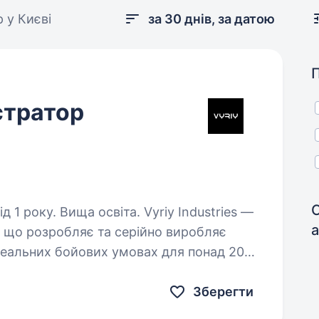
 у Києві
за 30 днів, за датою
стратор
ища освіта. Vyriy Industries —
, що розробляє та серійно виробляє
реальних бойових умовах для понад 200
 Ми створюємо технології,…
Зберегти