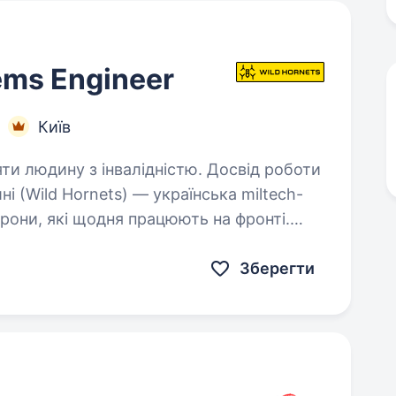
tems Engineer
Київ
яти людину з інвалідністю. Досвід роботи
рони, які щодня працюють на фронті.
ідрозділами ЗСУ для протидії ворожим
труктури…
Зберегти