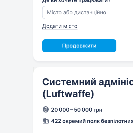
Де ви хочете працювати?
Додати місто
Продовжити
Системний адміні
(Luftwaffe)
20 000 – 50 000 грн
422 окремий полк безпілотни