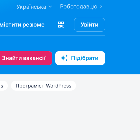
Роботодавцю
Українська
містити
резюме
Увійти
Знайти вакансії
Підібрати
s
Програміст WordPress