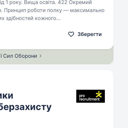
ку. Вища освіта. 422 Окремий
fe. Принцип роботи полку — максимально
их здібностей кожного
я визначеного результату. Наша мета —
Зберегти
ії Сил
Оборони
мки
іберзахисту