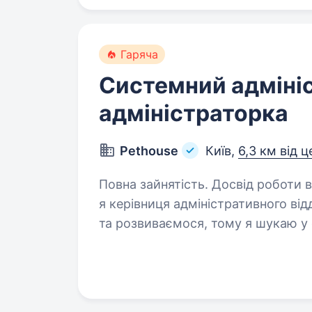
Гаряча
Системний адміні
адміністраторка
Pethouse
Київ,
6,3 км від 
Повна зайнятість. Досвід роботи від 2 років. Привіт! М
я керівниця адміністративного від
та розвиваємося, тому я шукаю у
адміністратора (-ку), який (-а) 