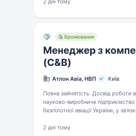
2 дні тому
Бронювання
Менеджер з компен
(C&B)
Атлон Авіа, НВП
Київ
Повна зайнятість. Досвід роботи від 2 ро
науково-виробниче підприємство п
безпілотної авіації України, у зв
в нашу команду менеджер з компен
…
2 дні тому