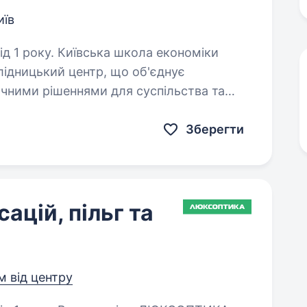
иїв
школа економіки
слідницький центр, що об'єднує
ичними рішеннями для суспільства та
 п’ять ключових бізнес-юнітів:…
Зберегти
ацій, пільг та
м від центру