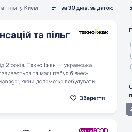
а пільг у Києві
за 30 днів, за датою
сацій та пільг
жак — українська
озвивається та масштабує бізнес-
Manager, який допоможе побудувати
С
му компенсацій, мотивації та аналітики…
п
Зберегти