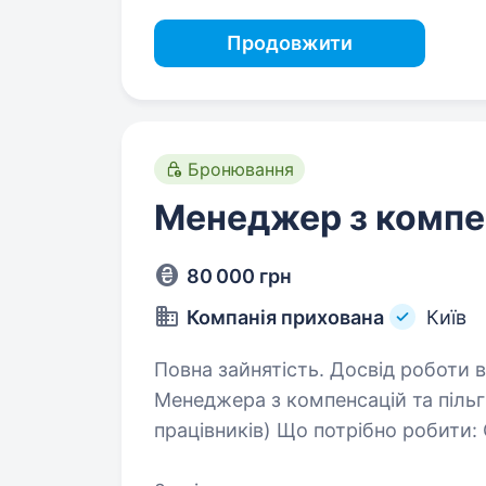
Продовжити
Бронювання
Менеджер з компен
80 000 грн
Компанія прихована
Київ
Повна зайнятість. Досвід роботи від 2 
Менеджера з компенсацій та пільг
працівників) Що потрібно робити: Супровід політик з оплати праці