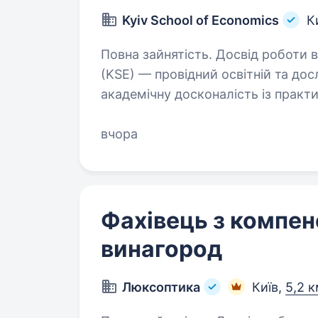
Kyiv School of Economics
К
Повна зайнятість. Досвід роботи від 1 року. Київська 
(KSE) — провідний освітній та до
академічну досконалість із практ
бізнесу. До структури KSE входять
вчора
Фахівець з компенс
винагород
Люксоптика
Київ,
5,2 к