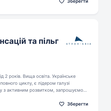
Зберегти
сацій та пільг
ків. Вища освіта. Українське
овного циклу, є лідером галузі
’язку з активним розвитком, запрошуємо
сацій та пільг (C&B). Основні обов’язки:
Зберегти