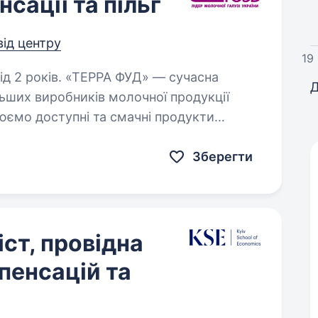
сації та пільг
від центру
19
А ФУД» — сучасна
Д
льших виробників молочної продукції
рюємо доступні та смачні продукти
 людей, якість та безпеку…
Зберегти
ст, провідна
пенсацій та