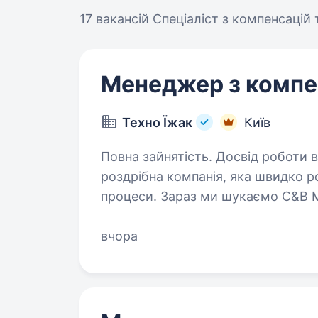
17 вакансій
Спеціаліст з компенсацій т
Менеджер з компен
Техно Їжак
Київ
Повна зайнятість. Досвід роботи від 2 років. Техно Ї
роздрібна компанія, яка швидко р
процеси. Зараз ми шукаємо C&B 
єдину, прозору та керовану систе
вчора