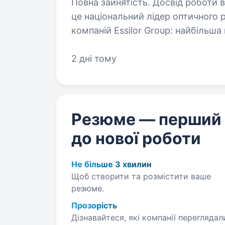
Повна зайнятість. Досвід роботи від 1 ро
це національний лідер оптичного 
компаній Essilor Group: найбільша 
торговельні марки та власне вироб
2 дні тому
Резюме — перший
до нової роботи
Не більше 3 хвилин
Щоб створити та розмістити ваше
резюме.
Прозорість
Дізнавайтеся, які компанії переглядал