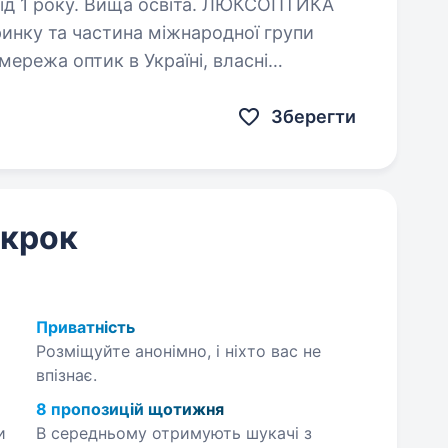
ку. Вища освіта. ЛЮКСОПТИКА
ринку та частина міжнародної групи
мережа оптик в Україні, власні
ництво лінз для окулярів Lenti Pro…
Зберегти
 крок
Приватність
Розміщуйте анонімно, і ніхто вас не
впізнає.
8 пропозицій щотижня
и
В середньому отримують шукачі з