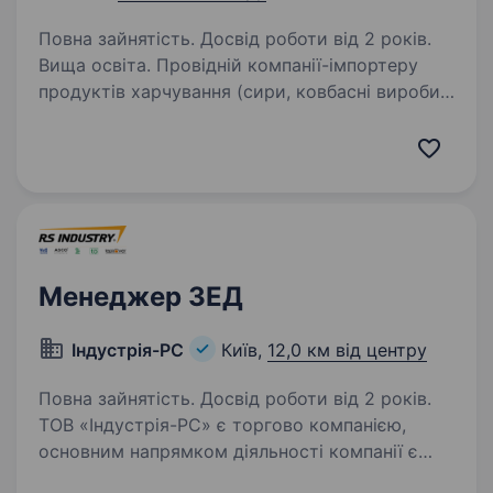
Повна зайнятість. Досвід роботи від 2 років.
Вища освіта. Провідній компанії-імпортеру
продуктів харчування (сири, ковбасні вироби,
м’ясо) на постійну роботу потрібен менеджер
ЗЕД.Обов’язки: Контроль, формування
та розміщення замовлень товару закордонним
постачальникам…
Менеджер ЗЕД
Індустрія-РС
Київ,
12,0 км від центру
Повна зайнятість. Досвід роботи від 2 років.
ТОВ «Індустрія-РС» є торгово компанією,
основним напрямком діяльності компанії є
продаж інженерної сантехніки (товари для