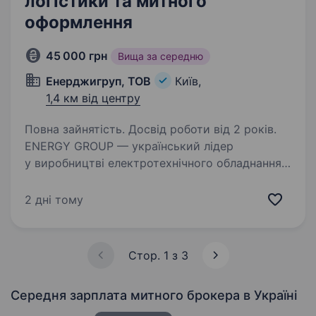
логістики та митного
оформлення
45 000 грн
Вища за середню
Енерджигруп, ТОВ
Київ,
1,4 км від центру
Повна зайнятість. Досвід роботи від 2 років.
ENERGY GROUP — український лідер
у виробництві електротехнічного обладнання.
Ми забезпечуємо енергетичну стабільність
країни, створюючи трансформаторні
2 дні тому
підстанції, розподільчі пристрої та інші
ключові рішення для…
Стор. 1 з 3
Середня зарплата митного брокера
в Україні