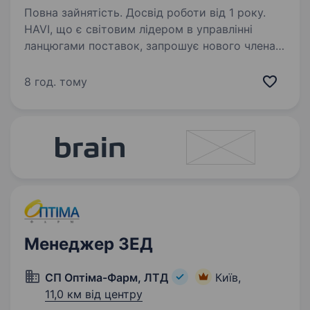
Повна зайнятість. Досвід роботи від 1 року.
HAVI, що є світовим лідером в управлінні
ланцюгами поставок, запрошує нового члена
команди Фахівець відділу закупок (взаємодія
з питань транспортної логістики та роботи
8 год. тому
з брокером) Ваші завдання: Організація…
Менеджер ЗЕД
СП Оптіма-Фарм, ЛТД
Київ,
11,0 км від центру