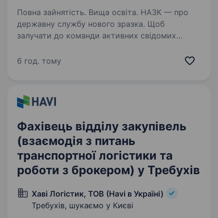
Повна зайнятість. Вища освіта. НАЗК — про
державну службу нового зразка. Щоб
залучати до команди активних свідомих
українців, НАЗК створило місце сили
доброчесних людей, де кожен поділяє такі
6 год. тому
цінності, як доброчесність, патріотизм,
людиноцентричність,…
Фахівець відділу закупівель
(взаємодія з питань
транспортної логістики та
роботи з брокером) у Требухів
Хаві Логістик, ТОВ (Havi в Україні)
Требухів, шукаємо у Києві