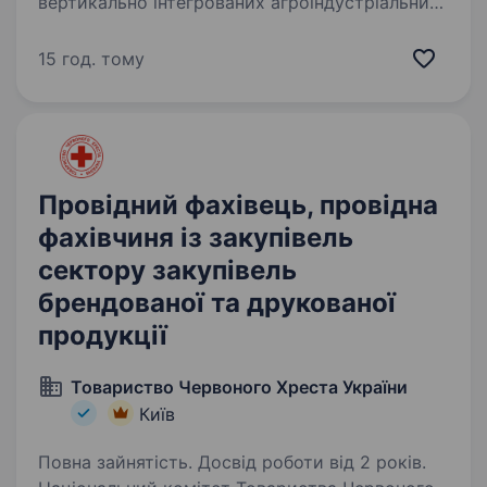
вертикально інтегрованих агроіндустріальних
холдингів в Україні, заснований у 1993 році.
З 2006 року акції компанії розміщені
15 год. тому
на Варшавській фондовій біржі. Наша
компанія…
Провідний фахівець, провідна
фахівчиня із закупівель
сектору закупівель
брендованої та друкованої
продукції
Товариство Червоного Хреста України
Київ
Повна зайнятість. Досвід роботи від 2 років.