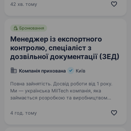
водопостачання, опалення) та насосного
42 хв. тому
обладнання. Запрошуємо на роботу
менеджераіз закупевель…
Бронювання
Менеджер із експортного
контролю, спеціаліст з
дозвільної документації (ЗЕД)
Компанія прихована
Київ
Повна зайнятість. Досвід роботи від 1 року.
Ми — українська MilTech компанія, яка
займається розробкою та виробництвом
безпілотних літальних апаратів (БПЛА).
Ми активно масштабуємося, і тому шукаємо
4 год. тому
у нашу команду Менеджера із експортного
контролю, спеціаліст…