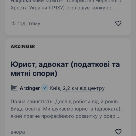
Національний комітет Товариства Червоного
Хреста України (ТЧХУ) оголошує конкурс
на посаду Провідного фахівця/-чині із
закупівель сектору закупівлі брендованої
15 год. тому
та друкованої продукції. Товариство
Червоного Хреста…
Юрист, адвокат (податкові та
митні спори)
Arzinger
Київ,
2,2 км від центру
Повна зайнятість. Досвід роботи від 2 років.
Вища освіта. Ми шукаємо юриста (адвоката),
який прагне професійного розвитку у сфері
податкового та митного права, готовий
до складних, але цікавих завдань, роботи з
вчора