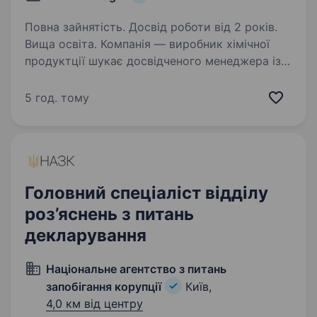
Повна зайнятість. Досвід роботи від 2 років.
Вища освіта. Компанія — виробник хімічної
продуктції шукає досвідченого менеджера із
закупівель (ЗЕД) Основні вимоги: Досвід
оформлення імпорту. Знання англійської мови
5 год. тому
середній рівень (технічний, листування
з постачальниками)…
Головний спеціаліст відділу
роз’яснень з питань
декларування
Національне агентство з питань
запобігання корупції
Київ,
4,0 км від центру