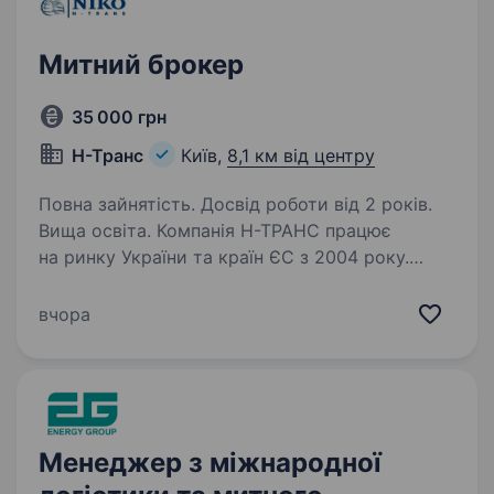
Митний брокер
35 000 грн
Н-Транс
Київ,
8,1 км від центру
Повна зайнятість. Досвід роботи від 2 років.
Вища освіта. Компанія Н-ТРАНС працює
на ринку України та країн ЄС з 2004 року.
Компанія надає повний спектр логістичний
послуг: міжнародні автомобільні перевезення,
вчора
морські перевезення, експедування вантажів,
митні послуги,…
Менеджер з міжнародної