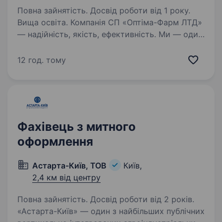
Повна зайнятість. Досвід роботи від 1 року.
Вища освіта. Компанія СП «Оптіма-Фарм ЛТД»
— надійність, якість, ефективність. Ми — один
із лідерів фармацевтичного дистриб’юційного
ринку України з понад 2500 працівниками,
12 год. тому
сучасними логістичними центрами
та стабільною репутацією…
Фахівець з митного
оформлення
Астарта-Київ, ТОВ
Київ,
2,4 км від центру
Повна зайнятість. Досвід роботи від 2 років.
«Астарта-Київ» — один з найбільших публічних