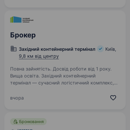
відомими українськими та міжнародними
клієнтами й участі у судових…
Брокер
Західний контейнерний термінал
Київ,
9,8 км від центру
Повна зайнятість. Досвід роботи від 1 року.
Вища освіта. Західний контейнерний
термінал — сучасний логістичний комплекс,
що забезпечує ефективну обробку
контейнерних вантажів та організацію
вчора
мультимодальних перевезень. Запрошуємо
до команди Фахівця з імпортно-експортних…
Бронювання