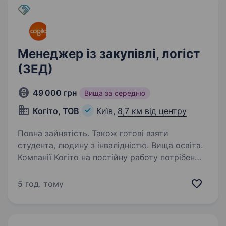
Менеджер із закупівлі, логіст
(ЗЕД)
49 000 грн
Вища за середню
Когіто, ТОВ
Київ,
8,7 км від центру
Повна зайнятість. Також готові взяти
студента, людину з інвалідністю. Вища освіта.
Компанії Когіто на постійну работу потрібен
менеджер ЗЕД по закупкам електронних
компонентов (електротехніка, електроніка,
5 год. тому
автоматика). Вимоги до претендента: Вища
освіта; Усна та письмова англійська мова;…