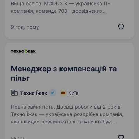
Вища освіта. MODUS X — українська ІТ-
компанія, команда 700+ досвідчених
спеціалістів — розширюємо горизонти
можливостей бізнесу, розкриваючи потенціал
9 год. тому
людей, ідей та технологій. Ми розпочали
та продовжуємо супровід цифрової…
Менеджер з компенсацій та
пільг
Техно Їжак
Київ
Повна зайнятість. Досвід роботи від 2 років.
Техно Їжак — українська роздрібна компанія,
яка швидко розвивається та масштабує
бізнес-процеси. Зараз ми шукаємо C&B
Manager, який допоможе побудувати єдину,
вчора