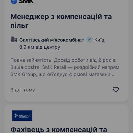
Менеджер з компенсацій та
пільг
Салтівський м'ясокомбінат
Київ,
8,9 км від центру
Повна зайнятість. Досвід роботи від 2 років.
Вища освіта. SMK Retail — роздрібний напрям
SMK Group, що об'єднує фірмові магазини
м’ясокомбінатів, супермаркети «Рулька» та
мінімаркети «Щедрик». Ми розвиваємо
3 дні тому
сучасні формати торгівлі та активно
масштабуємо мережу по всій…
Фахівець з компенсацій та