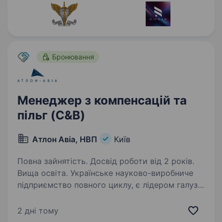
Бронювання
Менеджер з компенсацій та
пільг (C&B)
Атлон Авіа, НВП
Київ
Повна зайнятість. Досвід роботи від 2 років.
Вища освіта. Українське науково-виробниче
підприємство повного циклу, є лідером галузі
безпілотної авіації України, у зв’язку
з активним розвитком, запрошуємо в нашу
2 дні тому
команду менеджер з компенсацій та пільг