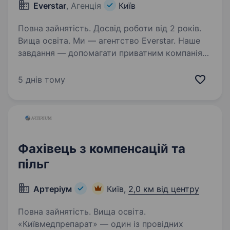
Everstar
, Агенція
Київ
Повна зайнятість. Досвід роботи від 2 років.
Вища освіта. Ми — агентство Everstar. Наше
завдання — допомагати приватним компаніям
оборонної сфери знаходити талановитих
людей та наближати перемогу України. Наш
5 днів тому
клієнт — високотехнологічне виробництво,
що створює рішення…
Фахівець з компенсацій та
пільг
Артеріум
Київ,
2,0 км від центру
Повна зайнятість. Вища освіта.
«Київмедпрепарат» — один із провідних