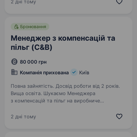
мережа оптик в Україні, власні торговельні
2 дні тому
марки та власне виробництво лінз для
окулярів Lenti Pro…
Бронювання
Менеджер з компенсацій та
пільг (C&B)
80 000 грн
Компанія прихована
Київ
Повна зайнятість. Досвід роботи від 2 років.
Вища освіта. Шукаємо Менеджера
з компенсацій та пільг на виробниче
підприємство (штат 500 працівників)
Що потрібно робити: Супровід політик
2 дні тому
з оплати праці персоналу; Підготовка
аналітичної та управлінської звітності; …