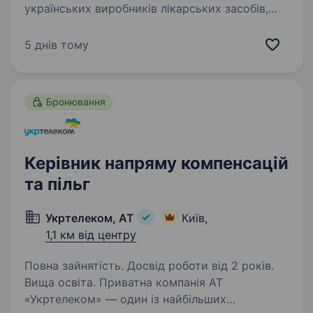
українських виробників лікарських засобів,
історія та експертиза якого формуються
з 1847 року. Компанія спеціалізується
5 днів тому
на виробництві антибактеріальних засобів і є
багаторічним…
Бронювання
Керівник напряму компенсацій
та пільг
Укртелеком, АТ
Київ,
1,1 км від центру
Повна зайнятість. Досвід роботи від 2 років.
Вища освіта. Приватна компанія АТ
«Укртелеком» — один із найбільших