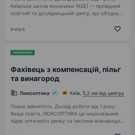
Київська школа економіки (KSE) — провідний
освітній та дослідницький центр, що об'єднує
академічну досконалість із практичними
рішеннями для суспільства та бізнесу.
вчора
До структури KSE входять п’ять ключових
бізнес-юнітів:…
Фахівець з компенсацій, пільг
та винагород
Люксоптика
Київ,
5,2 км від центру
Повна зайнятість. Досвід роботи від 1 року.
Вища освіта. ЛЮКСОПТИКА це національний
лідер оптичного ринку та частина міжнародної
групи компаній Essilor Group: найбільша