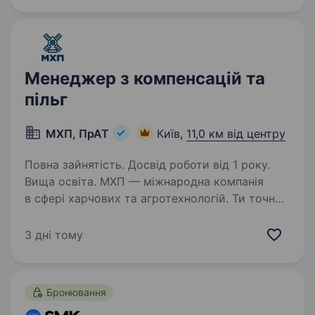
(C&B). Основні обов’язки:…
Менеджер з компенсацій та
пільг
МХП, ПрАТ
Київ,
11,0 км від центру
Повна зайнятість. Досвід роботи від 1 року.
Вища освіта. МХП — міжнародна компанія
в сфері харчових та агротехнологій. Ти точно
нас знаєш за такими брендами як: «Наша
Ряба», «Наша Ряба Апетитна», «Бащинський»,
3 дні тому
«Легко!», Kurator, «Секрети Шефа».
Приєднуйся до нашої команди!…
Бронювання