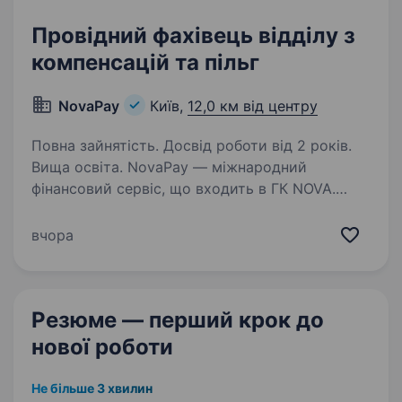
Провідний фахівець відділу з
компенсацій та пільг
NovaPay
Київ,
12,0 км від центру
Повна зайнятість. Досвід роботи від 2 років.
Вища освіта. NovaPay — міжнародний
фінансовий сервіс, що входить в ГК NOVA.
Ми створюємо сучасні платіжні рішення для
бізнесу та мільйонів користувачів. Розвиваємо
вчора
власну платіжну систему, мобільний
застосунок і пропонуємо широкий…
Резюме — перший крок
до
нової роботи
Не більше 3 хвилин