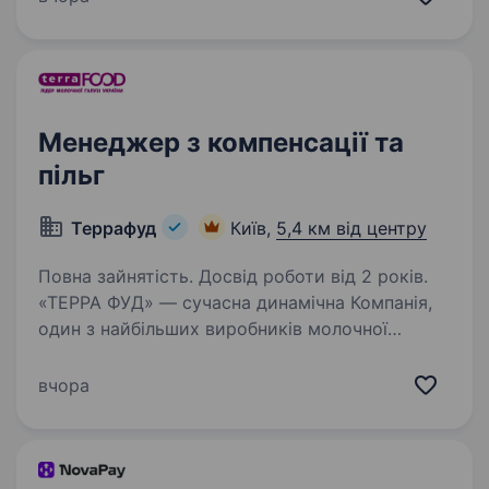
прозору та керовану систему компенсацій,
мотивації та аналітики…
Менеджер з компенсації та
пільг
Террафуд
Київ,
5,4 км від центру
Повна зайнятість. Досвід роботи від 2 років.
«ТЕРРА ФУД» — сучасна динамічна Компанія,
один з найбільших виробників молочної
продукції в Україні, ми понад 20 років
створюємо доступні та смачні продукти
вчора
улюблених брендів з турботою про людей,
якість та безпеку…