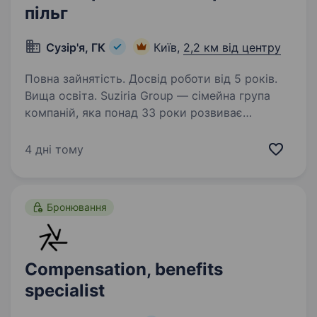
пільг
Сузір'я, ГК
Київ,
2,2 км від центру
Повна зайнятість. Досвід роботи від 5 років.
Вища освіта. Suziria Group — сімейна група
компаній, яка понад 33 роки розвиває
зооринок в Україні та представляє його
за кордоном: дистрибутує, створює
4 дні тому
та запускає бренди, управляє найбільшим
зооритейлом країни. Запрошуємо…
Бронювання
Compensation, benefits
specialist