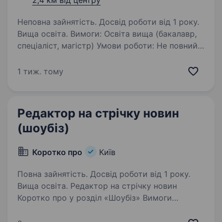
2,4 км від центру
Неповна зайнятість. Досвід роботи від 1 року.
Вища освіта. Вимоги: Освіта вища (бакалавр,
спеціаліст, магістр) Умови роботи: Не повний
робочий день Обов’язки: Підготовка,
написання прес-релізів та інших
1 тиж. тому
інформаційних матеріалів для ЗМІ. Організація
та проведення прес-конференцій,…
Редактор на стрічку новин
(шоубіз)
Коротко про
Київ
Повна зайнятість. Досвід роботи від 1 року.
Вища освіта. Редактор на стрічку новин
Коротко про у розділ «Шоубіз» Вимоги
до кандидата: досвід роботи в ЗМІ вміння
аналізувати грамотність розуміння