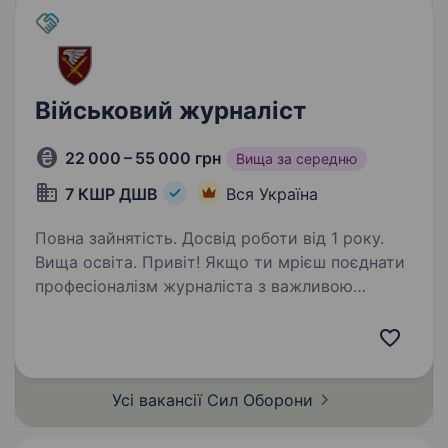
Військовий журналіст
22 000 – 55 000 грн
Вища за середню
7 КШР ДШВ
Вся Україна
Повна зайнятість. Досвід роботи від 1 року.
Вища освіта. Привіт! Якщо ти мрієш поєднати
професіоналізм журналіста з важливою
місією — інформувати про події на передовій і
бути голосом справжніх героїв, тоді вакансія
військового журналіста у 7 корпусі швидкого
реагування…
Усі вакансії Сил
Оборони