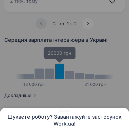
2 тиж. тому
та виконання поставлених завдань
максимально точно та швидко …
Стор. 1 з 2
Середня зарплата інтерв'юера
в Україні
20000 грн
13 000 грн
31 000 грн
Докладніше
Шукаєте роботу? Завантажуйте застосунок
Work.ua!