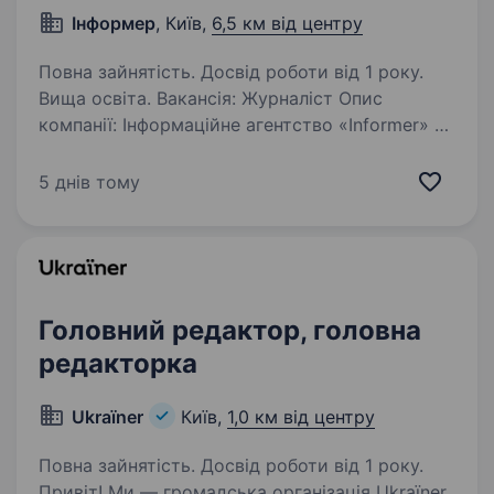
Інформер
, Київ,
6,5 км від центру
Повна зайнятість. Досвід роботи від 1 року.
Вища освіта. Вакансія: Журналіст Опис
компанії: Інформаційне агентство «Informer» —
це провідне медіа, яке надає об'єктивну
та достовірну інформацію про новини та події
5 днів тому
в Україні та світі. Ми прагнемо створювати
контент, що сприяє…
Головний редактор, головна
редакторка
Ukraїner
Київ,
1,0 км від центру
Повна зайнятість. Досвід роботи від 1 року.
Привіт! Ми — громадська організація Ukraїner.