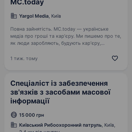
MC.today
Yargol Media
, Київ
Повна зайнятість. MC.today — українське
медіа про гроші та кар'єру. Ми пишемо про те,
як люди заробляють, будують кар'єру,
управляють особистими фінансами,
інвестують і використовують сучасні
1 тиж. тому
технології для професійного розвитку…
Спеціаліст із забезпечення
зв'язків з засобами масової
інформації
15 000 грн
Київський Рибоохоронний патруль
, Київ,