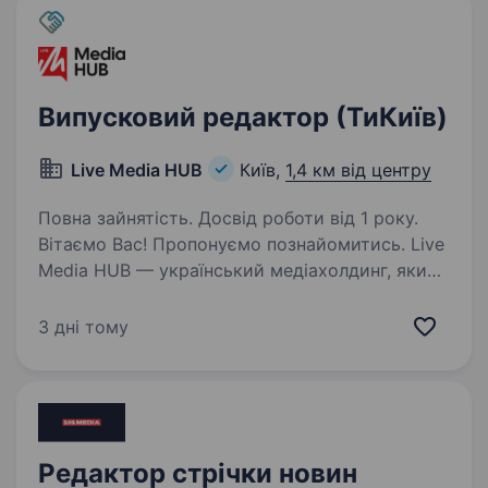
Випусковий редактор (ТиКиїв)
Live Media HUB
Київ,
1,4 км від центру
Повна зайнятість. Досвід роботи від 1 року.
Вітаємо Вас! Пропонуємо познайомитись. Live
Media HUB — український медіахолдинг, який
об'єднує медійні платформи: «Новини.LIVE» —
новинна платформа з фокусом
3 дні тому
на оперативність, аналітику та пояснення
складних процесів…
Редактор стрічки новин