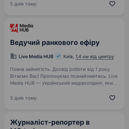
в команду начальника управління
5 днів тому
кореспондентських відносинта бек-офісу
казначейства. Що для нас важливо:…
Ведучий ранкового ефіру
Live Media HUB
Київ,
1,4 км від центру
Повна зайнятість. Досвід роботи від 1 року.
Вітаємо Вас! Пропонуємо познайомитись. Live
Media HUB — український медіахолдинг, який
об'єднує медійні платформи: «Новини.LIVE» —
новинна платформа з фокусом
5 днів тому
на оперативність, аналітику та пояснення
складних…
Журналіст-репортер в