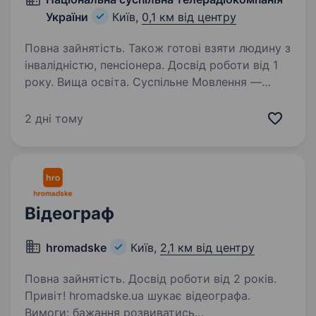
України
Київ,
0,1 км від центру
Повна зайнятість. Також готові взяти людину з
інвалідністю, пенсіонера. Досвід роботи від 1
року. Вища освіта. Суспільне Мовлення —
незалежна медіакомпанія України, яка
об'єднує телевізійне, радійне та цифрове
2 дні тому
мовлення. Ми захищаємо свободи в Україні
та надаємо суспільству достовірну і
збалансовану інформацію. Завдяки широкій…
Відеограф
hromadske
Київ,
2,1 км від центру
Повна зайнятість. Досвід роботи від 2 років.
Привіт! hromadske.ua шукає відеографа.
Вимоги: бажання розвиватись