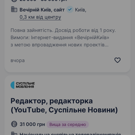
Вечірній Київ, сайт
Київ,
0,3 км від центру
Повна зайнятість. Досвід роботи від 1 року.
Вимоги: Інтернет-видання «ВечірнійКиїв»
з метою впровадження нових проектів
розширює штат працівників.Пропонуємо
цікаву роботу для розумних, активних і
вчора
амбіційних людей. Вільне володіння
українською мовою, …
Редактор, редакторка
(YouТube, Cуспільне Новини)
31 000 грн
Вища за середню
Національна суспільна телерадіокомпанія