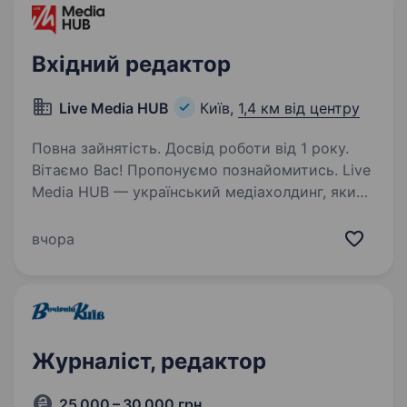
Вхідний редактор
Live Media HUB
Київ,
1,4 км від центру
Повна зайнятість. Досвід роботи від 1 року.
Вітаємо Вас! Пропонуємо познайомитись. Live
Media HUB — український медіахолдинг, який
об'єднує медійні платформи: «Новини.LIVE» —
новинна платформа з фокусом
вчора
на оперативність, аналітику та пояснення
складних…
Журналіст, редактор
25 000 – 30 000 грн