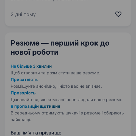
в документалістиці та репортажистиці;
готовність до частих відряджень
2 дні тому
в прифронтову зону; вміння планувати свою
роботу, прискіпливо дотримуватися…
Резюме — перший крок
до
нової роботи
Не більше 3 хвилин
Щоб створити та розмістити ваше
резюме.
Приватність
Розміщуйте анонімно, і ніхто вас не впізнає.
Прозорість
Дізнавайтеся, які компанії переглядали ваше резюме.
8 пропозицій щотижня
В середньому отримують шукачі з резюме і обирають
найкращі.
Ваші ім'я та прізвище