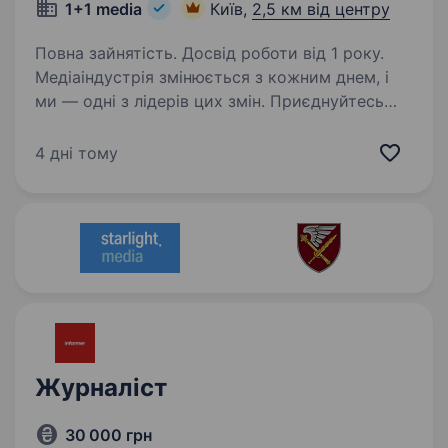
1+1 media
Київ,
2,5 км від центру
Повна зайнятість. Досвід роботи від 1 року.
Медіаіндустрія змінюється з кожним днем, і
ми — одні з лідерів цих змін. Приєднуйтесь
до компанії професіоналів, які встановлюють
стандарти галузі й творять майбутнє медіа
4 дні тому
в Україні. УНІАН запрошує економічного…
Журналіст
30 000 грн