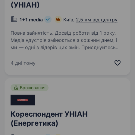
(УНІАН)
1+1 media
Київ,
2,5 км від центру
Повна зайнятість. Досвід роботи від 1 року.
Медіаіндустрія змінюється з кожним днем, і
ми — одні з лідерів цих змін. Приєднуйтесь
до компанії професіоналів, які встановлюють
стандарти галузі й творять майбутнє медіа
4 дні тому
в Україні. ІА УНІАН запрошує Редактора…
Бронювання
Кореспондент УНІАН
(Енергетика)