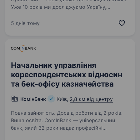
Уже 10 років ми досліджуємо Україну,
знайомимо з нею українців та людей у ​​всьому
світі, розповідаємо історію людей і спільнот,
5 днів тому
документуємо нашу сучасність і шукаємо…
Начальник управління
кореспондентських відносин
та бек-офісу казначейства
КомінБанк
Київ,
2,8 км від центру
Повна зайнятість. Досвід роботи від 2 років.
Вища освіта. ComInBank — універсальний
банк, який 32 роки надає професійні
та кваліфіковані банківські послуги запрошує