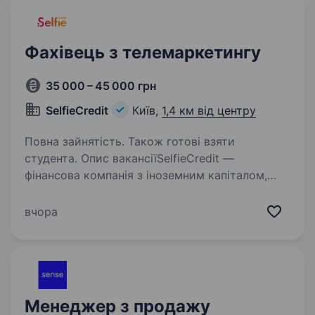
Фахівець з телемаркетингу
35 000 – 45 000 грн
SelfieCredit
Київ,
1,4 км від центру
Повна зайнятість. Також готові взяти
студента. Опис вакансіїSelfieCredit —
фінансова компанія з іноземним капіталом,
що розпочала свою діяльність у 2021 році
та входить до складу міжнародного холдингу
вчора
Aventus Group. Ми працюємо за
європейськими стандартами,…
Менеджер з продажу