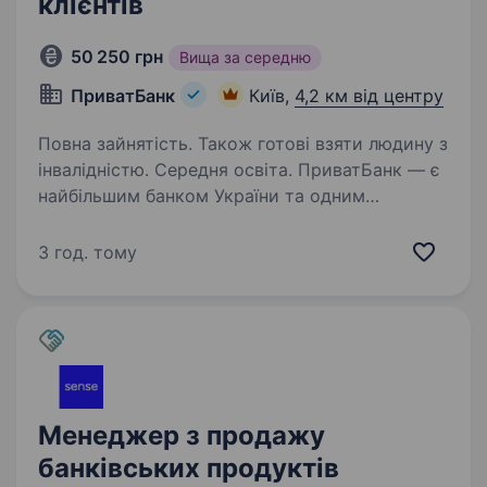
клієнтів
50 250 грн
Вища за середню
ПриватБанк
Київ,
4,2 км від центру
Повна зайнятість. Також готові взяти людину з
інвалідністю. Середня освіта. ПриватБанк — є
найбільшим банком України та одним
з найбільш інноваційних банків світу. Займає
лідуючі позиції за всіма фінансовими
3 год. тому
показниками в галузі та складає близько
чверті всієї банківської системи країни…
Менеджер з продажу
банківських продуктів