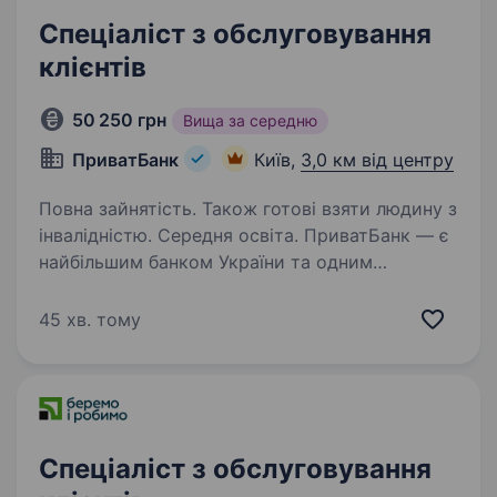
Спеціаліст з обслуговування
клієнтів
50 250 грн
Вища за середню
ПриватБанк
Київ,
3,0 км від центру
Повна зайнятість. Також готові взяти людину з
інвалідністю. Середня освіта. ПриватБанк — є
найбільшим банком України та одним
з найбільш інноваційних банків світу. Займає
лідуючі позиції за всіма фінансовими
45 хв. тому
показниками в галузі та складає близько
чверті всієї банківської системи країни…
Спеціаліст з обслуговування