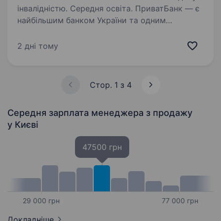
інвалідністю. Середня освіта. ПриватБанк — є
найбільшим банком України та одним
з найбільш інноваційних банків світу. Займає
лідуючі позиції за всіма фінансовими
2 дні тому
показниками в галузі та складає близько
чверті всієї банківської системи країни…
Стор. 1 з 4
Середня зарплата менеджера з продажу
у Києві
47500 грн
29 000 грн
77 000 грн
Докладніше