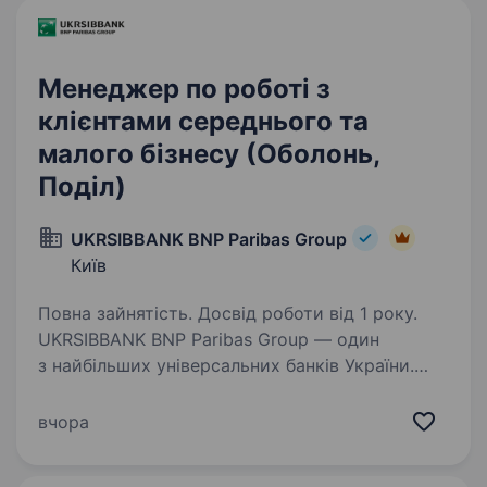
Менеджер по роботі з
клієнтами середнього та
малого бізнесу (Оболонь,
Поділ)
UKRSIBBANK BNP Paribas Group
Київ
Повна зайнятість. Досвід роботи від 1 року.
UKRSIBBANK BNP Paribas Group — один
з найбільших універсальних банків України.
Ми об'єднуємо досвід та креативність у своїй
команді, створюючи відкрите та інклюзивне
вчора
середовище для розвитку кожного
працівника. …