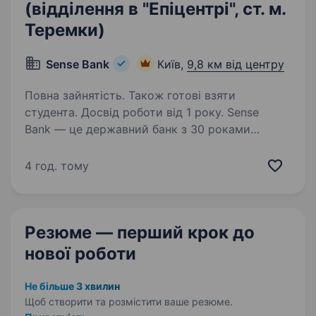
(відділення в "Епіцентрі", ст. м.
Теремки)
Sense Bank
Київ,
9,8 км від центру
Повна зайнятість. Також готові взяти
студента. Досвід роботи від 1 року. Sense
Bank — це державний банк з 30 роками
історії. За цей час ми стали не просто місцем
для роботи, а спільнотою з 4000 людей,
4 год. тому
де кожен присвячений місії — створювати
сенси, щоб здійснювались мрії українців.
Шукаємо…
Резюме — перший крок
до
нової роботи
Не більше 3 хвилин
Щоб створити та розмістити ваше
резюме.