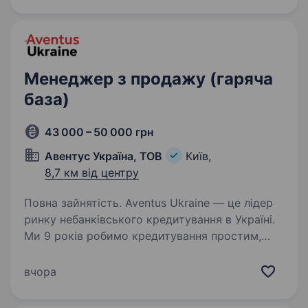
Запрошуємо в свою команду — Менеджера
з продажу (лізинг авто…
Менеджер з продажу (гаряча
база)
43 000 – 50 000 грн
Авентус Україна, ТОВ
Київ,
8,7 км від центру
Повна зайнятість. Aventus Ukraine — це лідер
ринку небанківського кредитування в Україні.
Ми 9 років робимо кредитування простим,
швидким і зрозумілим для клієнтів. Сьогодні
ми: здобули 1 місце у FinAwards 2026
вчора
в номінації «Найкраща…