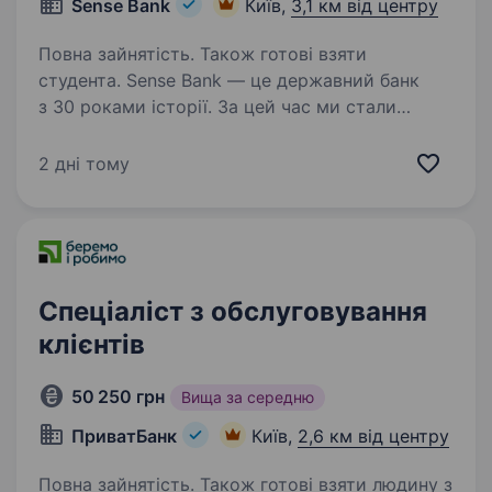
Sense Bank
Київ,
3,1 км від центру
Повна зайнятість. Також готові взяти
студента. Sense Bank — це державний банк
з 30 роками історії. За цей час ми стали
не просто місцем для роботи, а спільнотою
з 4000 людей, де кожен присвячений місії —
2 дні тому
створювати сенси, щоб здійснювались мрії
українців. Шукаємо…
Спеціаліст з обслуговування
клієнтів
50 250 грн
Вища за середню
ПриватБанк
Київ,
2,6 км від центру
Повна зайнятість. Також готові взяти людину з