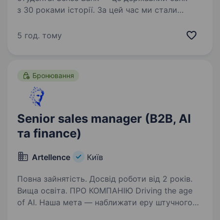
з 30 роками історії. За цей час ми стали
не просто місцем для роботи, а спільнотою
з 4000 людей, де кожен присвячений місії —
5 год. тому
створювати сенси, щоб здійснювались мрії
українців. Шукаємо…
Бронювання
Senior sales manager (B2B, AI
та finance)
Artellence
Київ
Повна зайнятість. Досвід роботи від 2 років.
Вища освіта. ПРО КОМПАНІЮ Driving the age
of AI. Наша мета — наближати еру штучного
інтелекту, а сфера, в якій ми долучилися до AI-