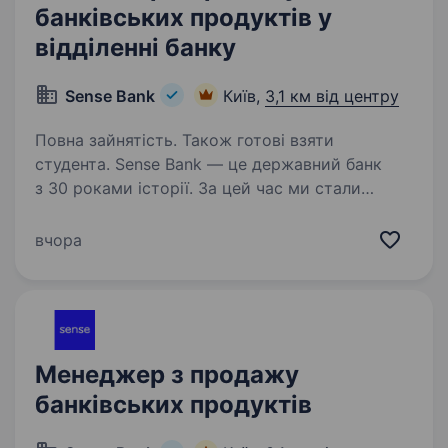
банківських продуктів у
відділенні банку
Sense Bank
Київ,
3,1 км від центру
Повна зайнятість. Також готові взяти
студента. Sense Bank — це державний банк
з 30 роками історії. За цей час ми стали
не просто місцем для роботи, а спільнотою
з 4000 людей, де кожен присвячений місії —
вчора
створювати сенси, щоб здійснювались мрії
українців. Шукаємо…
Менеджер з продажу
банківських продуктів