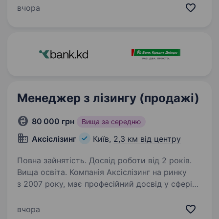
революції — OSINT (розвідка за відкритими
вчора
даними). Створюємо власні потужні
технології. Біометрична…
Менеджер з лізингу (продажі)
80 000 грн
Вища за середню
Аксіслізинг
Київ,
2,3 км від центру
Повна зайнятість. Досвід роботи від 2 років.
Вища освіта. Компанія Аксіслізинг на ринку
з 2007 року, має професійний досвід у сфері
лізингу, готовий їм ділитися та вчити.
Ми активно розвиваємося та зростаємо.
вчора