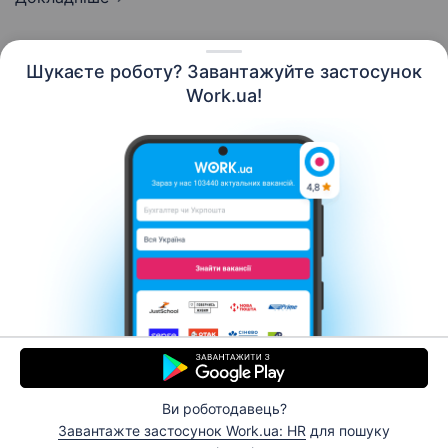
Шукаєте роботу? Завантажуйте застосунок
Work.ua!
Українська
Ресурси
Контакти
Про нас
Кар’єра
Новини Work.ua
Допомога
Умови використання
Роботодавцю
Ви роботодавець?
© 2006–2026 Work.ua. Сервіс пошуку роботи №1 в
Завантажте застосунок Work.ua: HR
для пошуку
Україні.