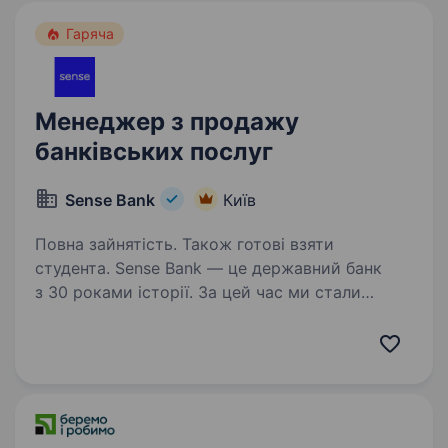
Гаряча
Менеджер з продажу
банківських послуг
Sense Bank
Київ
Повна зайнятість. Також готові взяти
студента. Sense Bank — це державний банк
з 30 роками історії. За цей час ми стали
не просто місцем для роботи, а спільнотою
з 4000 людей, де кожен присвячений місії —
створювати сенси, щоб здійснювались мрії
українців. Шукаємо…