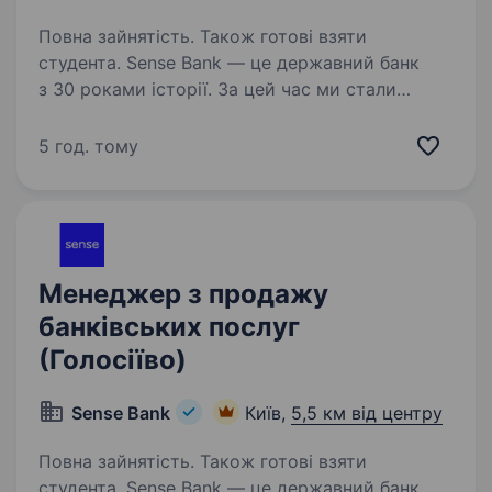
Повна зайнятість. Також готові взяти
студента. Sense Bank — це державний банк
з 30 роками історії. За цей час ми стали
не просто місцем для роботи, а спільнотою
з 4000 людей, де кожен присвячений місії —
5 год. тому
створювати сенси, щоб здійснювались мрії
українців. Шукаємо…
Менеджер з продажу
банківських послуг
(Голосіїво)
Sense Bank
Київ,
5,5 км від центру
Повна зайнятість. Також готові взяти
студента. Sense Bank — це державний банк