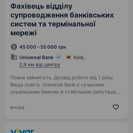
Фахівець відділу
супроводження банківських
систем та термінальної
мережі
45 000 – 55 000 грн
Universal Bank
Київ,
2,9 км від центру
Повна зайнятість. Досвід роботи від 1 року.
Вища освіта. Universal Bank є сучасним
українським банком зі стабільною репутацією
протягом 30 років. Наш банк відомий завдяки
успішному інноваційному проекту monobank ,
вчора
спільному роздрібному продукту Universal
Bank у співпраці…