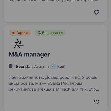
котрий впевнено рухається вперед разом
з вами. Ми — банк, який пропонує якісне
обслуговування, тут отримують трішки більше
ніж просто послуги.…
Гаряча
Бронювання
M&A manager
Everstar
, Агенція
Київ
Повна зайнятість. Досвід роботи від 2 років.
Вища освіта. Ми — EVERSTAR, перша
рекрутингова агенція в MilTech для тих, хто
готовий створювати технологічне майбутнє.
Але досить про нас, розказуємо пророль.
Ми шукаємо M&A manager в MilTech-команду,