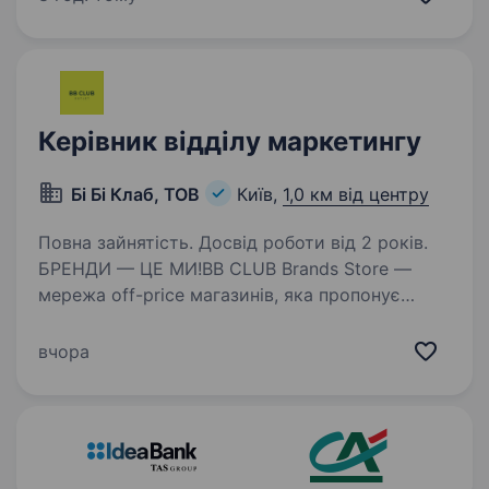
ефективну координацію всіх бізнес-процесів
компанії. Основні обов’язки: Збір…
Керівник відділу маркетингу
Бі Бі Клаб, ТОВ
Київ,
1,0 км від центру
Повна зайнятість. Досвід роботи від 2 років.
БРЕНДИ — ЦЕ МИ!BB CLUB Brands Store —
мережа off-price магазинів, яка пропонує
відомі та популярні бренди за доступними
цінами. Ми поєднуємо стиль, вигідний шопінг
вчора
та сильний клієнтський досвід. Сьогодні
BB CLUB —…