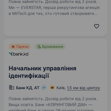
Повна зайнятість. Досвід роботи від 2 років.
Ми — EVERSTAR, перша рекрутингова агенція
в MilTech для тих, хто готовий створювати
технологічне майбутнє. Але досить про нас,
розказуємо провакансію. Зараз
шукаємоБізнес-Аналітика(Кадри та Персонал)
до компанії,…
Гаряча
Бронювання
Начальник управління
ідентифікації
Банк КД, АТ
Київ,
1,5 км від центру
Повна зайнятість. Досвід роботи від 2 років.
Вища освіта. Банк «КЛІРИНГОВИЙ ДІМ» —
надійний банк зі своєю 28-річною історією,