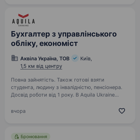
Бухгалтер з управлінського
обліку, економіст
Аквіла Україна, ТОВ
Київ,
1,5 км від центру
Повна зайнятість. Також готові взяти
студента, людину з інвалідністю, пенсіонера.
Досвід роботи від 1 року. В Aquila Ukraine
ми будуємо бізнес на порядку, довірі
й здорових процесах. Тому шукаємо
вчора
професіонала, який візьме під контроль
поточні питання управлінської звітності —
спокійно, уважно і без постійних «пожеж».…
Бронювання