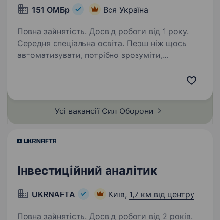
151 ОМБр
Вся Україна
Повна зайнятість. Досвід роботи від 1 року.
Середня спеціальна освіта. Перш ніж щось
автоматизувати, потрібно зрозуміти,
як це насправді працює. Хто з ким взаємодіє,
де втрачається час, які рішення приймаються
наосліп. Бізнес-аналітик — це людина, яка
перетворює хаос реальних процесів…
Усі вакансії Сил
Оборони
Інвестиційний аналітик
UKRNAFTA
Київ,
1,7 км від центру
Повна зайнятість. Досвід роботи від 2 років.