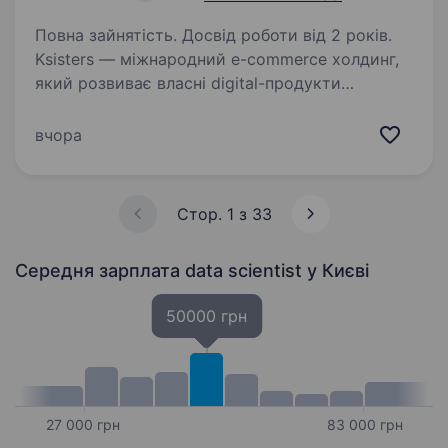
Повна зайнятість. Досвід роботи від 2 років.
Ksisters — міжнародний e-commerce холдинг,
який розвиває власні digital-продукти
в країнах Європи. Шукаємо Business Analyst,
який буде працювати на стику бізнесу
вчора
та продуктової команди: аналізувати бізнес-
потреби,…
Стор. 1 з 33
Середня зарплата data scientist
у Києві
50000 грн
27 000 грн
83 000 грн