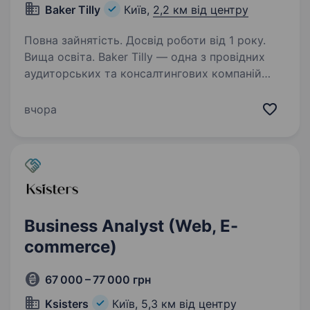
Baker Tilly
Київ,
2,2 км від центру
Повна зайнятість. Досвід роботи від 1 року.
Вища освіта. Baker Tilly — одна з провідних
аудиторських та консалтингових компаній
України, яка є частиною міжнародної мережі
Baker Tilly International, представленої у 145
вчора
країнах з понад 42 000 співробітників
по всьому світу…
Business Analyst (Web, E-
commerce)
67 000 – 77 000 грн
Ksisters
Київ,
5,3 км від центру