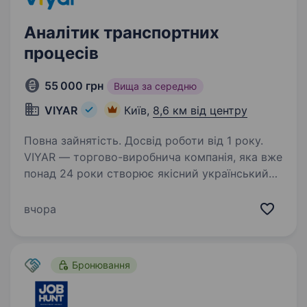
Аналітик транспортних
процесів
55 000 грн
Вища за середню
VIYAR
Київ,
8,6 км від центру
Повна зайнятість. Досвід роботи від 1 року.
VIYAR — торгово-виробнича компанія, яка вже
понад 24 роки створює якісний український
продукт у сфері виготовлення індивідуальних
меблів. Ми не просто продаємо матеріали —
вчора
ми пропонуємо інноваційні рішення,
технології…
Бронювання