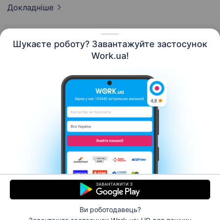
Докладніше
Шукаєте роботу? Завантажуйте застосунок
Work.ua!
Українська
Ресурси
Контакти
Про нас
Кар’єра
Новини Work.ua
Допомога
Умови використання
Роботодавцю
Ви роботодавець?
© 2006–2026 Work.ua. Сервіс пошуку роботи №1 в