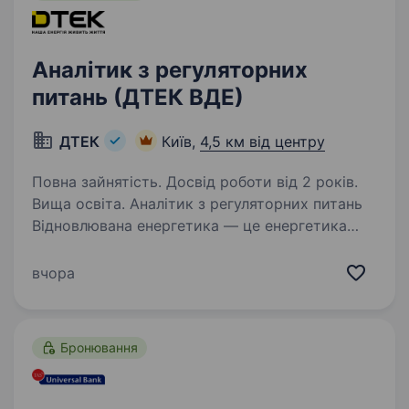
Аналітик з регуляторних
питань (ДТЕК ВДЕ)
ДТЕК
Київ,
4,5 км від центру
Повна зайнятість. Досвід роботи від 2 років.
Вища освіта. Аналітик з регуляторних питань
Відновлювана енергетика — це енергетика
майбутнього: чиста, екологічна і безпечна.
Розвитком проектів відновлюваної генерації
вчора
займається операційна компанія ДТЕК ВДЕ.
Основні обов’язки:…
Бронювання