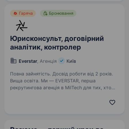
яка створює рішення, про…
Гаряча
Бронювання
Юрисконсульт, договірний
аналітик, контролер
Everstar
, Агенція
Київ
Повна зайнятість. Досвід роботи від 2 років.
Вища освіта. Ми — EVERSTAR, перша
рекрутингова агенція в MilTech для тих, хто
готовий створювати технологічне майбутнє.
Але досить про нас, розказуємо пророль.
Ми шукаємо Юрисконсульта-договірного
аналітика/контролера в MilTech-команду,…