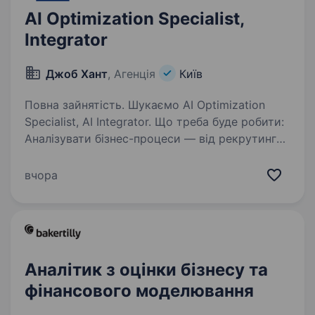
AI Optimization Specialist,
Integrator
Джоб Хант
, Агенція
Київ
Повна зайнятість. Шукаємо AI Optimization
Specialist, АІ Integrator. Що треба буде робити:
Аналізувати бізнес-процеси — від рекрутингу
до виробництва — і знаходити місця, де AI
може зекономити час, гроші чи нерви.
вчора
Інтегрувати…
Аналітик з оцінки бізнесу та
фінансового моделювання