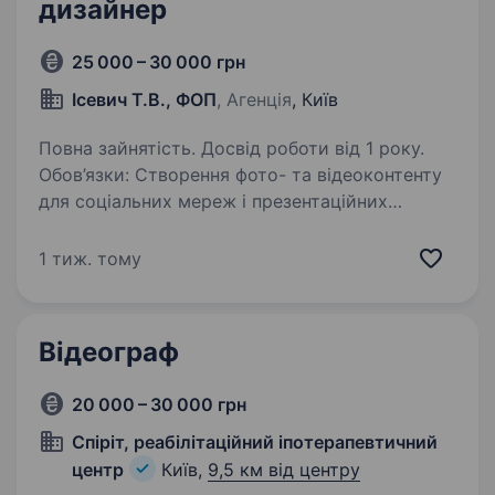
дизайнер
25 000 – 30 000 грн
Ісевич Т.В., ФОП
, Агенція
, Київ
Повна зайнятість. Досвід роботи від 1 року.
Обов’язки: Створення фото- та відеоконтенту
для соціальних мереж і презентаційних
матеріалів. Професійна обробка фотографій
та монтаж відео. Розробка візуального
1 тиж. тому
контенту для Facebook, Telegram та сайту…
Відеограф
20 000 – 30 000 грн
Спіріт, реабілітаційний іпотерапевтичний
центр
Київ,
9,5 км від центру