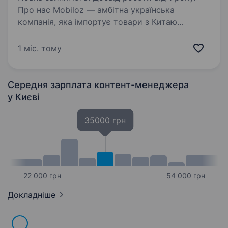
Про нас Mobiloz — амбітна українська
компанія, яка імпортує товари з Китаю
та продає їх на Rozetka, Prom та інших
маркетплейсах. Ми активно ростемо і
1 міс. тому
шукаємо творчих людей, які готові
створювати контент, що продає,…
Середня зарплата контент-менеджера
у Києві
35000 грн
22 000 грн
54 000 грн
Докладніше