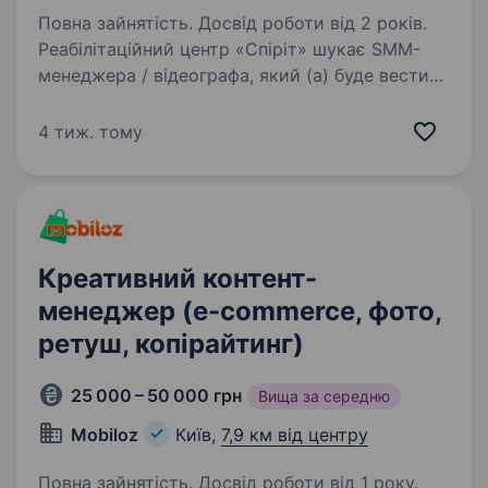
Повна зайнятість. Досвід роботи від 2 років.
Реабілітаційний центр «Спіріт» шукає SMM-
менеджера / відеографа, який (а) буде вести
соцмережі центру та створювати
відеоконтент. Ми працюємо з дітьми,
4 тиж. тому
дорослими та військовими, допомагаючи у
фізичній та психологічній…
Креативний контент-
менеджер (e-commerce, фото,
ретуш, копірайтинг)
25 000 – 50 000 грн
Вища за середню
Mobiloz
Київ,
7,9 км від центру
Повна зайнятість. Досвід роботи від 1 року.