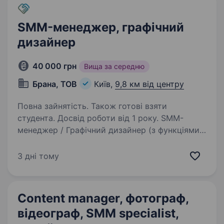
SMM-менеджер, графічний
дизайнер
40 000 грн
Вища за середню
Брана, ТОВ
Київ,
9,8 км від центру
Повна зайнятість. Також готові взяти
студента. Досвід роботи від 1 року. SMM-
менеджер / Графічний дизайнер (з функціями
адміністрування сайту)Про компанію:Компанія
«Брана» — провідний постачальник
3 дні тому
покрівельних і гідроізоляційних матеріалів,
що спеціалізується на плоскій та мембранній…
Content manager, фотограф,
відеограф, SMM specialist,