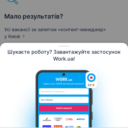
Мало результатів?
Усі вакансії за запитом «контент-менеджер»
у Києві
Шукаєте роботу? Завантажуйте застосунок
Work.ua!
Українська
Ресурси
Контакти
Про нас
Кар’єра
Новини Work.ua
Допомога
Умови використання