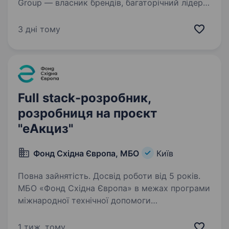
Group — власник брендів, багаторічний лідер
з розробки бізнесового софту та рейтингових
програмних продуктів для бухгалтерів та
3 дні тому
підприємців України. За улюбленими
брендами…
Full stack-розробник,
розробниця на проєкт
"еАкциз"
Фонд Східна Європа, МБО
Київ
Повна зайнятість. Досвід роботи від 5 років.
МБО «Фонд Східна Європа» в межах програми
міжнародної технічної допомоги
«Цифровізація для зростання, доброчесності
та прозорості» (UK DIGIT), що фінансується
1 тиж. тому