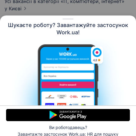
Усі вакансії в категорії «IT, комп'ютери, інтернет»
у Києві
Шукаєте роботу? Завантажуйте застосунок
Work.ua!
Українська
Ресурси
Контакти
Про нас
Кар’єра
Новини Work.ua
Допомога
Умови використання
Роботодавцю
Ви роботодавець?
© 2006–2026 Work.ua. Сервіс пошуку роботи №1 в
Завантажте застосунок Work.ua: HR
для пошуку