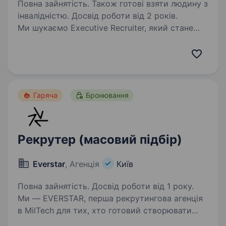
Повна зайнятість. Також готові взяти людину з
інвалідністю. Досвід роботи від 2 років.
Ми шукаємо Executive Recruiter, який стане
архітектором нашої управлінської команди
та стратегічним партнером для фаундерів
бізнесу. Ми працюємо в індустрії MilTech,
де швидкість, точність та технологічна
перевага…
Гаряча
Бронювання
Рекрутер (масовий підбір)
Everstar
, Агенція
Київ
Повна зайнятість. Досвід роботи від 1 року.
Ми — EVERSTAR, перша рекрутингова агенція
в MilTech для тих, хто готовий створювати
технологічне майбутнє. Але досить про нас,