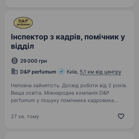
створює технологічні продукти у сфері
безпеки країни…
Інспектор з кадрів, помічник у
відділ
29 000 грн
D&Р perfumum
Київ,
5,1 км від центру
Неповна зайнятість. Досвід роботи від 2 років.
Вища освіта. Міжнародна компанія D&P
perfumum у пошуку помічника кадровика
у кадрову службу підприємства на посаду
«Інспектора з кадрів» Основні обов’язки:
27 хв. тому
Допомога управителю по кадровій коботі
у веденні кадрового діловодства…