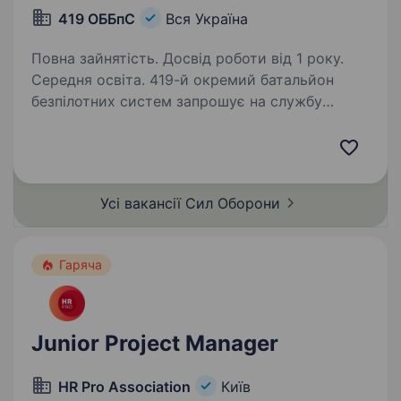
419 ОББпС
Вся Україна
Повна зайнятість. Досвід роботи від 1 року.
Середня освіта. 419-й окремий батальйон
безпілотних систем запрошує на службу
сержанта-менеджера групи персоналу.
Ви будете відповідати за чіткий облік
особового складу, ведення кадрової
документації та супровід штатно-посадових…
Усі вакансії Сил
Оборони
Гаряча
Junior Project Manager
HR Pro Association
Київ