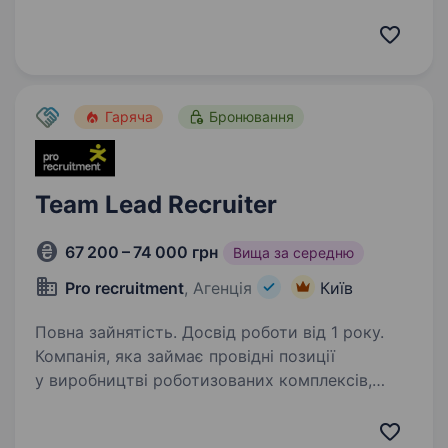
компаній України у сфері FMCG у складі SMK
Group. Ми розвиваємо 5 філій, сучасну
логістику та обслуговуємо тисячі торгових
точок по всій країні та за її межами…
Гаряча
Бронювання
Team Lead Recruiter
67 200 – 74 000 грн
Вища за середню
Pro recruitment
, Агенція
Київ
Повна зайнятість. Досвід роботи від 1 року.
Компанія, яка займає провідні позиції
у виробництві роботизованих комплексів,
в пошуку Lead of Recruitment Team, який
очолить лідерство у формуванні команди, яка