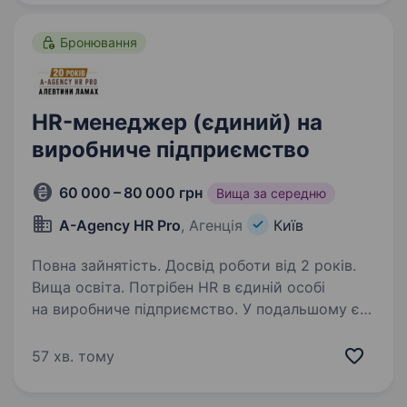
оплачувана відпустка (24…
Бронювання
HR-менеджер (єдиний) на
виробниче підприємство
60 000 – 80 000 грн
Вища за середню
A-Agency HR Pro
, Агенція
Київ
Повна зайнятість. Досвід роботи від 2 років.
Вища освіта. Потрібен HR в єдиній особі
на виробниче підприємство. У подальшому є
можливісь взяти помічника. Маємо
критичність. Є спеціаліст, який веде війський
57 хв. тому
облік та бухгалтер, який веде кадрове
діловодство. Що пропонуємо:…