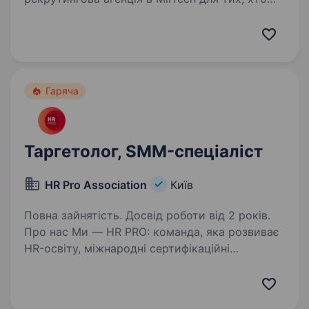
готовий створювати технологічне майбутнє.
Але досить про нас, розказуємо про роль.
Компанія, що створює технології для оборони
України, знаходиться…
Гаряча
Таргетолог, SMM-спеціаліст
HR Pro Association
Київ
Повна зайнятість. Досвід роботи від 2 років.
Про нас Ми — HR PRO: команда, яка розвиває
HR-освіту, міжнародні сертифікаційні
програми та професійні HR-події в Україні
та за її межами. Ми створюємо одні
з найсильніших HR-продуктів і професійних