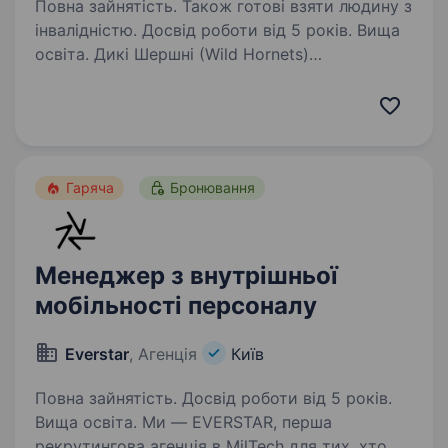
Повна зайнятість. Також готові взяти людину з
інвалідністю. Досвід роботи від 5 років. Вища
освіта. Дикі Шершні (Wild Hornets)
— українська miltech-компанія, що створює
технології, які щодня працюють на фронті.
Наші системи використовуються підрозділами
ЗСУ для протидії ворожим безпілотникам
та захисту інфраструктури…
Гаряча
Бронювання
Менеджер з внутрішньої
мобільності персоналу
Everstar
, Агенція
Київ
Повна зайнятість. Досвід роботи від 5 років.
Вища освіта. Ми — EVERSTAR, перша
рекрутингова агенція в MilTech для тих, хто