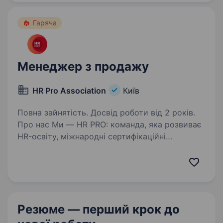
подій, які знають…
Гаряча
Менеджер з продажу
HR Pro Association
Київ
Повна зайнятість. Досвід роботи від 2 років.
Про нас Ми — HR PRO: команда, яка розвиває
HR-освіту, міжнародні сертифікаційні
програми та професійні HR-події в Україні
та за її межами. Ми створюємо одні
з найсильніших HR-продуктів і професійних
подій, які…
Резюме — перший крок
до