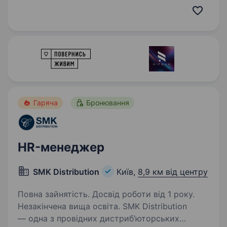
розказуємо про роль. Ми шукаємо Рекрутера
на виробництво в MilTech-команду, яка
створює…
Гаряча
Бронювання
HR-менеджер
SMK Distribution
Київ,
8,9 км від центру
Повна зайнятість. Досвід роботи від 1 року.
Незакінчена вища освіта. SMK Distribution
— одна з провідних дистриб’юторських