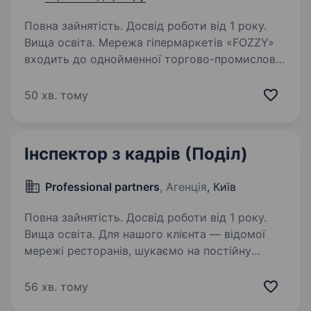
Повна зайнятість. Досвід роботи від 1 року.
Вища освіта. Мережа гіпермаркетів «FOZZY»
входить до однойменної торгово-промислової
корпорації «Fozzy Group», яка є однією
з компаній, що найбільш динамічно
50 хв. тому
розвиваються в Україні. Ми запрошуємо стати
частиною команди професіоналів…
Інспектор з кадрів (Поділ)
Professional partners
, Агенція
, Київ
Повна зайнятість. Досвід роботи від 1 року.
Вища освіта. Для нашого клієнта — відомої
мережі ресторанів, шукаємо на постійну
роботу інспектора з кадрів. Компанія
пропонує: Офіційне працевлаштування з усіма
56 хв. тому
гарантіями: зарплата завжди вчасно,