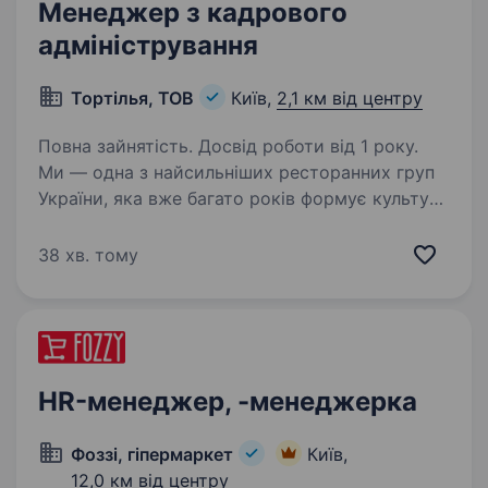
Менеджер з кадрового
адміністрування
Тортілья, ТОВ
Київ,
2,1 км від центру
Повна зайнятість. Досвід роботи від 1 року.
Ми — одна з найсильніших ресторанних груп
України, яка вже багато років формує культуру
сучасної гостинності. Створюємо місця, куди
повертаються за атмосферою, сервісом
38 хв. тому
та емоціями. За кожним проєктом стоять
люди,…
HR-менеджер, -менеджерка
Фоззі, гіпермаркет
Київ,
12,0 км від центру