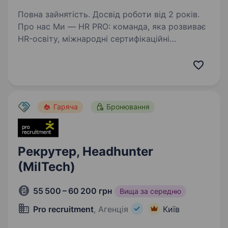
Повна зайнятість. Досвід роботи від 2 років.
Про нас Ми — HR PRO: команда, яка розвиває
HR-освіту, міжнародні сертифікаційні
програми та професійні HR-події в Україні
та за її межами. Ми створюємо одні
з найсильніших HR-продуктів і професійних
подій, які знають…
Гаряча
Бронювання
Рекрутер, Headhunter
(MilTech)
55 500 – 60 200 грн
Вища за середню
Pro recruitment
, Агенція
Київ