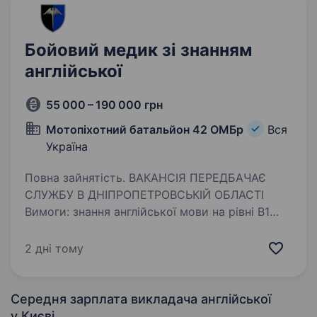
Бойовий медик зі знанням
англійської
55 000 – 190 000 грн
Мотопіхотний батальйон 42 ОМБр
Вся
Україна
Повна зайнятість. ВАКАНСІЯ ПЕРЕДБАЧАЄ
СЛУЖБУ В ДНІПРОПЕТРОВСЬКІЙ ОБЛАСТІ
Вимоги: знання англійської мови на рівні B1
(знання інших мов буде перевагою) високий
рівень мотивації та бажання навчатися вік від
2 дні тому
18 до 45 років …
Середня зарплата викладача англійської
у Києві