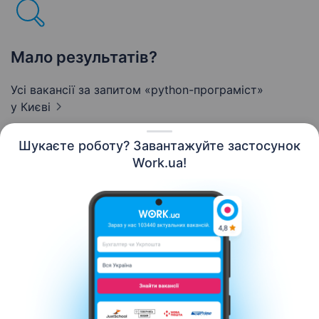
Мало результатів?
Усі вакансії за запитом «python-програміст»
у Києві
Шукаєте роботу? Завантажуйте застосунок
Work.ua!
Українська
Ресурси
Контакти
Про нас
Кар’єра
Новини Work.ua
Допомога
Умови використання