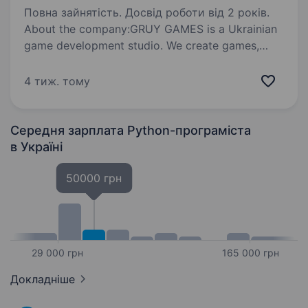
Повна зайнятість. Досвід роботи від 2 років.
About the company:GRUY GAMES is a Ukrainian
game development studio. We create games,
adapting new and engaging genres for a mass
audience.The team consists of industry experts
4 тиж. тому
and veterans. We operate without bureaucracy…
Середня зарплата Python-програміста
в Україні
50000 грн
29 000 грн
165 000 грн
Докладніше