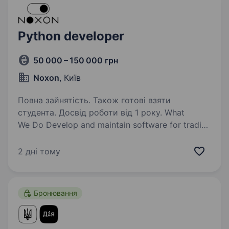
Python developer
50 000 – 150 000 грн
Noxon
, Київ
Повна зайнятість. Також готові взяти
студента. Досвід роботи від 1 року. What
We Do Develop and maintain software for trading
on decentralized exchanges (DEXs). Test
blockchain protocols that are currently under
2 дні тому
development. Responsibilities Develop scripts
to automate interactions…
Бронювання