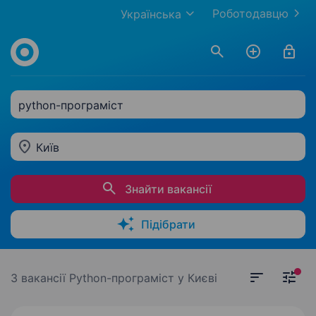
Роботодавцю
Українська
python-програміст
Київ
Знайти вакансії
Підібрати
3 вакансії
Python-програміст у Києві