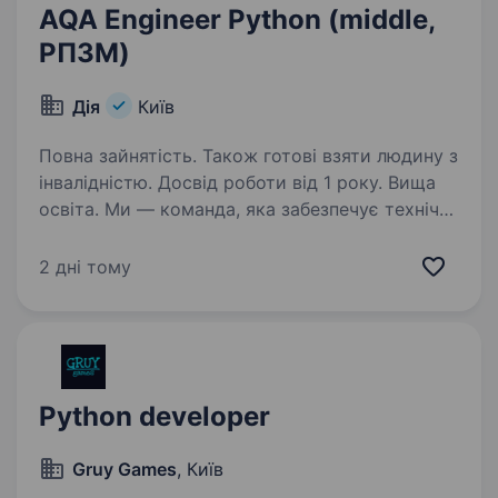
AQA Engineer Python (middle,
РПЗМ)
Дія
Київ
Повна зайнятість. Також готові взяти людину з
інвалідністю. Досвід роботи від 1 року. Вища
освіта. Ми — команда, яка забезпечує технічне
адміністрування та підтримку працездатності
критично важливого для держави реєстру
2 дні тому
пошкодженого та зруйнованого майна. Наша
мета — утримувати систему в стабільному
стані відповідно…
Python developer
Gruy Games
, Київ