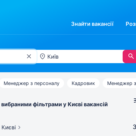
Знайти
вакансії
Роз
Менеджер з персоналу
Кадровик
Менеджер з
 вибраними фільтрами у Києві вакансій
З
 Києві