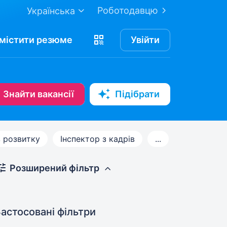
Роботодавцю
Українська
містити
резюме
Увійти
Знайти вакансії
Підібрати
 розвитку
Інспектор з кадрів
...
Розширений фільтр
астосовані фільтри