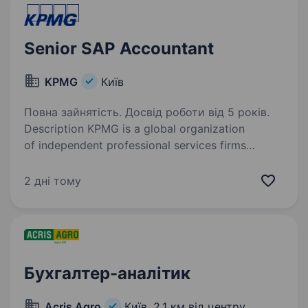
Senior SAP Accountant
KPMG
Київ
Повна зайнятість. Досвід роботи від 5 років.
Description KPMG is a global organization
of independent professional services firms
providing Audit, Tax and Advisory services.
KPMG is the brand under which the member firms
2 дні тому
of KPMG International Limited («KPMG…
Бухгалтер-аналітик
Aсris Agro
Київ,
2,1 км від центру