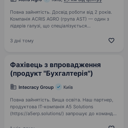
Повна зайнятість. Досвід роботи від 2 років.
Компанія AСRIS AGRO (група AST) — один з
лідерів галузі, що спеціалізується
на вирощуванні, переробці, продажу зернових
та бобових культур. У зв’язку з розширенням
3 дні тому
діяльності, ми шукаємо досвідченого
аналітика комп’ютерних…
Фахівець з впровадження
(продукт "Бухгалтерія")
Intecracy Group
Київ
Повна зайнятість. Вища освіта. Наш партнер,
продуктова ІТ-компанія A5 Solutions
(https://a5erp.solutions/) запрошує до команди
спеціаліста для впровадження системи
бухгалтерського обліку «А5 Бухгалтерія».