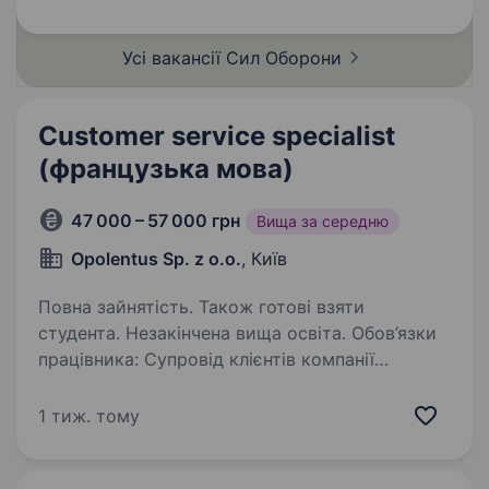
рівень стресостійкості навички користування
планшетами,…
Усі вакансії Сил
Оборони
Customer service specialist
(французька мова)
47 000 – 57 000 грн
Вища за середню
Opolentus Sp. z o.o.
, Київ
Повна зайнятість. Також готові взяти
студента. Незакінчена вища освіта. Обов’язки
працівника: Супровід клієнтів компанії
у всьому процесі від оформлення замовлення
до поставки товару. Прийом та обробка
1 тиж. тому
замовлень, моніторинг статусу замовлень
в CRM системі. Вирішення проблем,