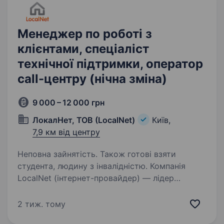
пов’язаних…
Менеджер по роботі з
клієнтами, спеціаліст
технічної підтримки, оператор
call-центру (нічна зміна)
9 000 – 12 000 грн
ЛокалНет, ТОВ (LocalNet)
Київ,
7,9 км від центру
Неповна зайнятість. Також готові взяти
студента, людину з інвалідністю. Компанія
LocalNet (інтернет-провайдер) — лідер
телекомунікаційних послуг в Оболонському
районі. Наша команда складається
2 тиж. тому
з професіоналів, які люблять свою справу