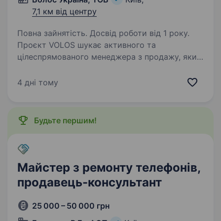
7,1 км від центру
Повна зайнятість. Досвід роботи від 1 року.
Проєкт VOLOS шукає активного та
цілеспрямованого менеджера з продажу, який
буде займатися наповненням ресурсу
оголошеннями, холодними дзвінками
4 дні тому
та обробкою теплої бази клієнтів.
Що ми пропонуємо: Фіксована ставка…
Будьте першим!
Майстер з ремонту телефонів,
продавець-консультант
25 000 – 50 000 грн