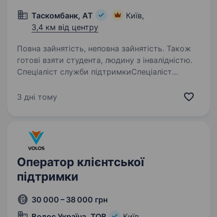
Таскомбанк, АТ
Київ,
3,4 км від центру
Повна зайнятість, неповна зайнятість. Також
готові взяти студента, людину з інвалідністю.
Спеціаліст служби підтримкиСпеціаліст
служби підтримки ТАСКОМБАНК,
АТ КиевДегтярівська 4аметро Лукьяновская
3 дні тому
ТАСКОМБАНК — це надійний універсальний
комерційний банк з українським капіталом!
ТАСКОМБАНК — це 36 років…
Оператор клієнтської
підтримки
30 000 – 38 000 грн
Волос Україна, ТОВ
Київ,