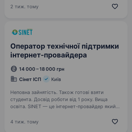
районі. Наша команда складається
2 тиж. тому
з професіоналів, які люблять свою справу
та готові допомогти кожному клієнту. В нашу
команду…
Оператор технічної підтримки
інтернет-провайдера
14 000 – 18 000 грн
Сінет ІСП
Київ
Неповна зайнятість. Також готові взяти
студента. Досвід роботи від 1 року. Вища
освіта. SINET — це інтернет-провайдер який
надає доступ до якісного інтернету
та телебачення. Наша компанія на ринку
4 тиж. тому
телекомунікацій с 2004 року з величезною