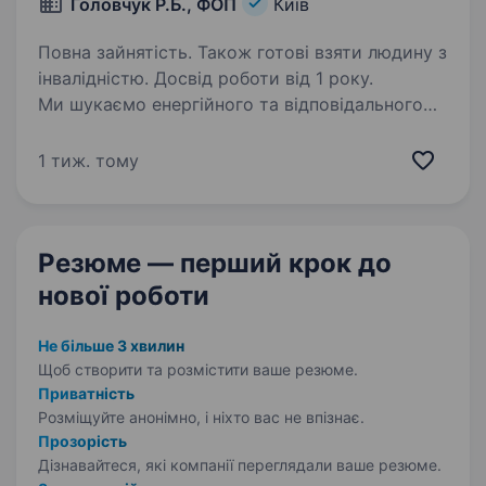
Головчук Р.Б., ФОП
Київ
Повна зайнятість. Також готові взяти людину з
інвалідністю. Досвід роботи від 1 року.
Ми шукаємо енергійного та відповідального
колегу, який поєднує в собі навички
технічного спеціаліста та майстерність
1 тиж. тому
спілкування з клієнтами. Якщо ви любите
гаджети так само, як ми, і готові допомагати
людям повертати…
Резюме — перший крок
до
нової роботи
Не більше 3 хвилин
Щоб створити та розмістити ваше
резюме.
Приватність
Розміщуйте анонімно, і ніхто вас не впізнає.
Прозорість
Дізнавайтеся, які компанії переглядали ваше резюме.