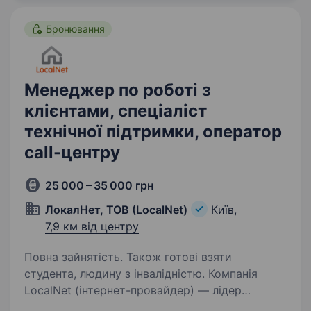
та готові допомогти кожному клієнту. В нашу
команду…
Бронювання
Менеджер по роботі з
клієнтами, спеціаліст
технічної підтримки, оператор
call-центру
25 000 – 35 000 грн
ЛокалНет, ТОВ (LocalNet)
Київ,
7,9 км від центру
Повна зайнятість. Також готові взяти
студента, людину з інвалідністю. Компанія
LocalNet (інтернет-провайдер) — лідер
телекомунікаційних послуг в Оболонському