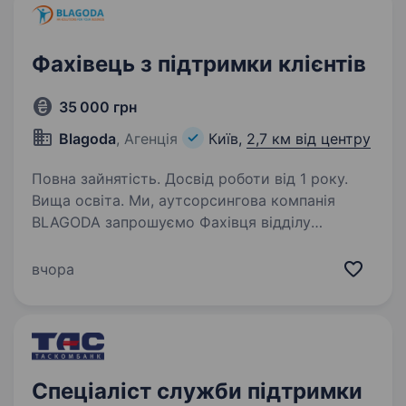
Фахівець з підтримки клієнтів
35 000 грн
Blagoda
, Агенція
Київ,
2,7 км від центру
Повна зайнятість. Досвід роботи від 1 року.
Вища освіта. Ми, аутсорсингова компанія
BLAGODA запрошуємо Фахівця відділу
підтримки життєвого циклу співробітника
до своєї команди. ФУНКЦІОНАЛЬНІ
вчора
ОБОВ’ЯЗКИ: Телефонна комунікація зі
співробітниками на 10, 15 та 30 день роботи…
Спеціаліст служби підтримки